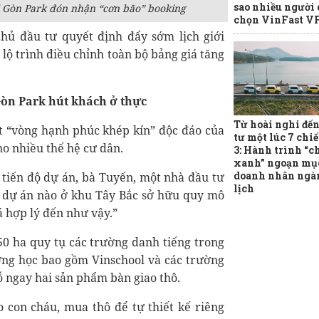
sao nhiều người
i Gòn Park đón nhận “cơn bão” booking
chọn VinFast VF
chủ đầu tư quyết định đẩy sớm lịch giới
 lộ trình điều chỉnh toàn bộ bảng giá tăng
òn Park hút khách ở thực
Từ hoài nghi đến
ột “vòng hạnh phúc khép kín” độc đáo của
tư một lúc 7 chi
o nhiều thế hệ cư dân.
3: Hành trình “
xanh” ngoạn mụ
doanh nhân ngà
 tiến độ dự án, bà Tuyến, một nhà đầu tư
lịch
ó dự án nào ở khu Tây Bắc sở hữu quy mô
á hợp lý đến như vậy.”
50 ha quy tụ các trường danh tiếng trong
ờng học bao gồm Vinschool và các trường
ỗ ngay hai sản phẩm bàn giao thô.
o con cháu, mua thô để tự thiết kế riêng