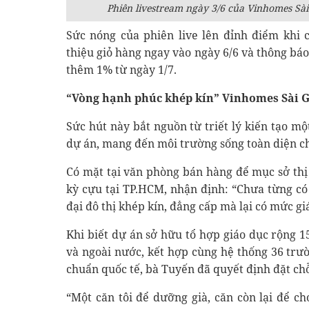
Phiên livestream ngày 3/6 của Vinhomes Sà
Sức nóng của phiên live lên đỉnh điểm khi 
thiệu giỏ hàng ngay vào ngày 6/6 và thông báo
thêm 1% từ ngày 1/7.
“Vòng hạnh phúc khép kín” Vinhomes Sài G
Sức hút này bắt nguồn từ triết lý kiến tạo m
dự án, mang đến môi trường sống toàn diện ch
Có mặt tại văn phòng bán hàng để mục sở thị
kỳ cựu tại TP.HCM, nhận định: “Chưa từng c
đại đô thị khép kín, đẳng cấp mà lại có mức gi
Khi biết dự án sở hữu tổ hợp giáo dục rộng 1
và ngoài nước, kết hợp cùng hệ thống 36 trư
chuẩn quốc tế, bà Tuyến đã quyết định đặt ch
“Một căn tôi để dưỡng già, căn còn lại để ch