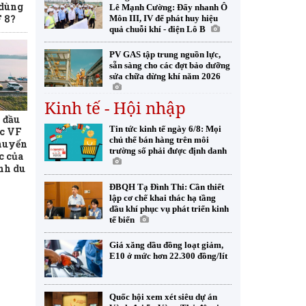
 dùng
Lê Mạnh Cường: Đẩy nhanh Ô
 8?
Môn III, IV để phát huy hiệu
quả chuỗi khí - điện Lô B
PV GAS tập trung nguồn lực,
sẵn sàng cho các đợt bảo dưỡng
sửa chữa dừng khí năm 2026
Kinh tế - Hội nhập
 đầu
Tin tức kinh tế ngày 6/8: Mọi
ếc VF
chủ thể bán hàng trên môi
chuyển
trường số phải được định danh
c của
nh du
ĐBQH Tạ Đình Thi: Cần thiết
lập cơ chế khai thác hạ tầng
dầu khí phục vụ phát triển kinh
tế biển
Giá xăng dầu đồng loạt giảm,
E10 ở mức hơn 22.300 đồng/lít
Quốc hội xem xét siêu dự án