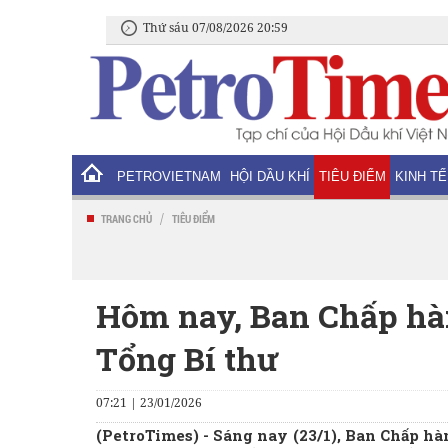
Thứ sáu 07/08/2026 20:59
PETROVIETNAM
HỘI DẦU KHÍ
TIÊU ĐIỂM
KINH TẾ
/
TRANG CHỦ
TIÊU ĐIỂM
Hôm nay, Ban Chấp hà
Tổng Bí thư
07:21 | 23/01/2026
(PetroTimes) -
Sáng nay (23/1), Ban Chấp h