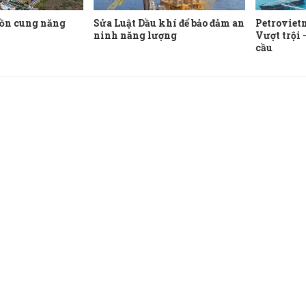
ồn cung năng
Sửa Luật Dầu khí để bảo đảm an
Petroviet
ninh năng lượng
Vượt trội 
cầu