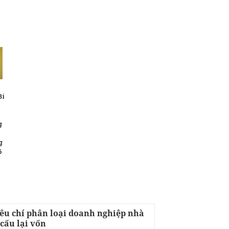
t
Bí
g
g
6
iêu chí phân loại doanh nghiệp nhà
cấu lại vốn