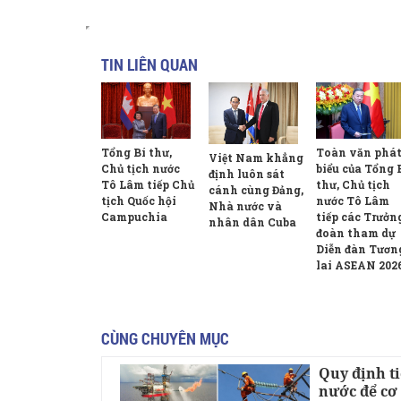
TIN LIÊN QUAN
Toàn văn phá
Tổng Bí thư,
Việt Nam khẳng
biểu của Tổng 
Chủ tịch nước
định luôn sát
thư, Chủ tịch
Tô Lâm tiếp Chủ
cánh cùng Đảng,
nước Tô Lâm
tịch Quốc hội
Nhà nước và
tiếp các Trưởn
Campuchia
nhân dân Cuba
đoàn tham dự
Diễn đàn Tươn
lai ASEAN 202
CÙNG CHUYÊN MỤC
Quy định t
nước để cơ 