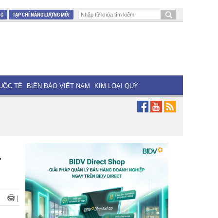
NG
TẠP CHÍ NĂNG LƯỢNG MỚI
UỐC TẾ
BIỂN ĐẢO VIỆT NAM
KIM LOẠI QUÝ
u
|