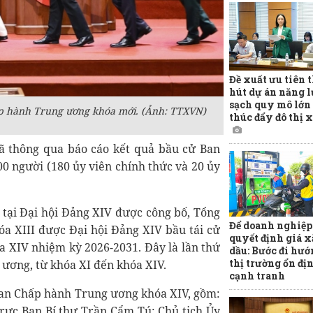
Đề xuất ưu tiên 
hút dự án năng 
sạch quy mô lớn 
p hành Trung ương khóa mới. (Ảnh:
TTXVN)
thúc đẩy đô thị 
đã thông qua báo cáo kết quả bầu cử Ban
 người (180 ủy viên chính thức và 20 ủy
tại Đại hội Đảng XIV được công bố, Tổng
Để doanh nghiệp
óa XIII được Đại hội Đảng XIV bầu tái cử
quyết định giá 
 XIV nhiệm kỳ 2026-2031. Đây là lần thứ
dầu: Bước đi hướ
thị trường ổn đị
 ương, từ khóa XI đến khóa XIV.
cạnh tranh
Ban Chấp hành Trung ương khóa XIV, gồm:
rực Ban Bí thư Trần Cẩm Tú; Chủ tịch Ủy