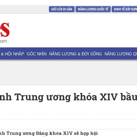
GIỮ LỬA DI SẢN
NĂNG LƯỢNG QUỐC TẾ
KINH TẾ XÂY DỰ
 & HỘI NHẬP
GÓC NHÌN
NĂNG LƯỢNG & ĐỜI SỐNG
NĂNG LƯỢNG Q
nh Trung ương khóa XIV bầ
ành Trung ương Đảng khóa XIV sẽ họp hội