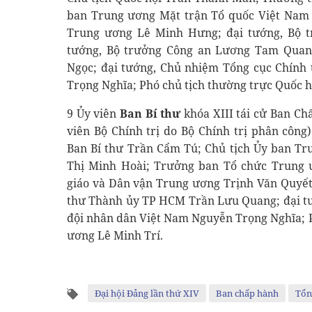
ban Trung ương Mặt trận Tổ quốc Việt Nam 
Trung ương Lê Minh Hưng; đại tướng, Bộ t
tướng, Bộ trưởng Công an Lương Tam Quan
Ngọc; đại tướng, Chủ nhiệm Tổng cục Chính
Trọng Nghĩa; Phó chủ tịch thường trực Quốc h
9 Ủy viên
Ban Bí thư
khóa XIII tái cử Ban Ch
viên Bộ Chính trị do Bộ Chính trị phân côn
Ban Bí thư Trần Cẩm Tú; Chủ tịch Ủy ban Tr
Thị Minh Hoài; Trưởng ban Tổ chức Trung
giáo và Dân vận Trung ương Trịnh Văn Quyết;
thư Thành ủy TP HCM Trần Lưu Quang; đại tư
đội nhân dân Việt Nam Nguyễn Trọng Nghĩa; 
ương Lê Minh Trí.
Đại hội Đảng lần thứ XIV
Ban chấp hành
Tổn