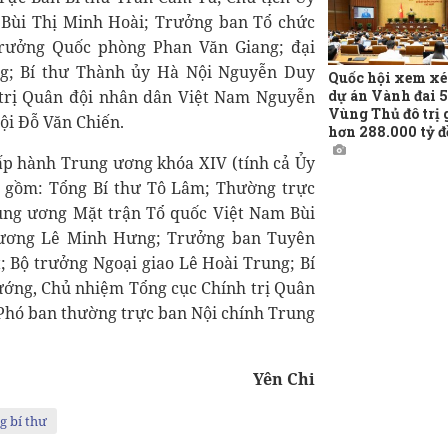
Bùi Thị Minh Hoài; Trưởng ban Tổ chức
rưởng Quốc phòng Phan Văn Giang; đại
g; Bí thư Thành ủy Hà Nội Nguyễn Duy
Quốc hội xem xé
dự án Vành đai 5
 trị Quân đội nhân dân Việt Nam Nguyễn
Vùng Thủ đô trị 
ội Đỗ Văn Chiến.
hơn 288.000 tỷ 
ấp hành Trung ương khóa XIV (tính cả Ủy
g) gồm: Tổng Bí thư Tô Lâm; Thường trực
ung ương Mặt trận Tổ quốc Việt Nam Bùi
 ương Lê Minh Hưng; Trưởng ban Tuyên
 Bộ trưởng Ngoại giao Lê Hoài Trung; Bí
ớng, Chủ nhiệm Tổng cục Chính trị Quân
Phó ban thường trực ban Nội chính Trung
Yên Chi
g bí thư