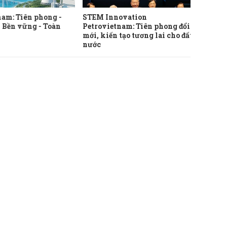
nam: Tiên phong -
STEM Innovation
Nói ít
- Bền vững - Toàn
Petrovietnam: Tiên phong đổi
nhiều 
mới, kiến tạo tương lai cho đất
quả ca
nước