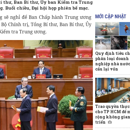
Bí thư, Ban Bí thư, Ủy ban Kiểm tra Trung
 Buổi chiều, Đại hội họp phiên bế mạc.
MỚI CẬP NHẬT
ảng sẽ nghỉ để Ban Chấp hành Trung ương
Bộ Chính trị, Tổng Bí thư, Ban Bí thư, Ủy
Kiểm tra Trung ương.
Quy định tiêu ch
phân loại doanh
nghiệp nhà nước
cấu lại vốn
Trao quyền thực
cho TP HCM để 
rộng không gian
triển