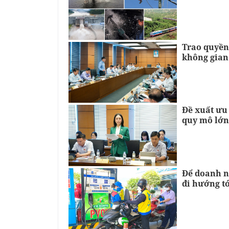
Trao quyền
không gian
Đề xuất ưu
quy mô lớn
Để doanh n
đi hướng tớ