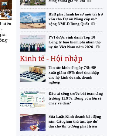
cùng chuỗi giá trị khí
BSR phát hành hồ sơ mời tài trợ
vốn cho Dự án Nâng cấp mở
t siêu
rộng NMLD Dung Quất
 -
giá
PVI được vinh danh Top 10
đồng
Công ty bảo hiểm phi nhân thọ
uy tín Việt Nam năm 2026
Kinh tế - Hội nhập
Tin tức kinh tế ngày 7/8: Đề
xuất giảm 30% thuế thu nhập
cho hộ kinh doanh, doanh
nghiệp
Đầu tư công trước bài toán tăng
trưởng 11,9%: Dòng vốn lớn sẽ
chảy về đâu?
Sửa Luật Kinh doanh bất động
sản: Cắt giảm thủ tục, tạo dư
địa cho thị trường phát triển