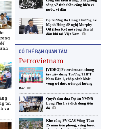
cộng sản kiên trung, tấm gương
sáng về tinh thần cống hiến vì
nước, vì dân
Bộ trưởng Bộ Công Thương Lê
Mạnh Hùng đề nghị Murphy
Oil (Hoa Kỳ) mở rộng đầu tư
thu
dầu khí tại Việt Nam
lượng
để
xanh
CÓ THỂ BẠN QUAN TÂM
Petrovietnam
[VIDEO] Petrovietnam chung
tay xây dựng Trường THPT
Nam Đàn 1, chắp cánh khát
vọng tri thức trên quê hương
Bác
xăng
Quyết tâm đưa Dự án NMNĐ
ng tới
Long Phú 1 về đích đúng tiến
độ
nh và
Kho cảng PV GAS Vũng Tàu:
25 năm tiên phong, vững bước