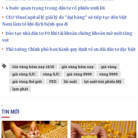
4 bước quan trọng trong đầu tư cổ phiếu sinh lời
CEO VinaCapital lý giải lý do "đại bàng" sẽ tiếp tục đến Việt
Nam làm tổ khi dịch bệnh qua đi
Đào tạo nhà đầu tư F0 khi tài khoản chứng khoán mở mới tăng
vọt
Thủ tướng Chính phủ ban hành quy định về ưu đãi đầu tư đặc biệt
Giá vàng hôm nay 14/10
giá vàng hôm nay
giá vàng
giá vàng SJC
vàng SJC
giá vàng 9999
vàng 9999
giá vàng thế giới
FED
lãi suất
lợi suất trái phiếu Mỹ
lạm phát
TIN MỚI