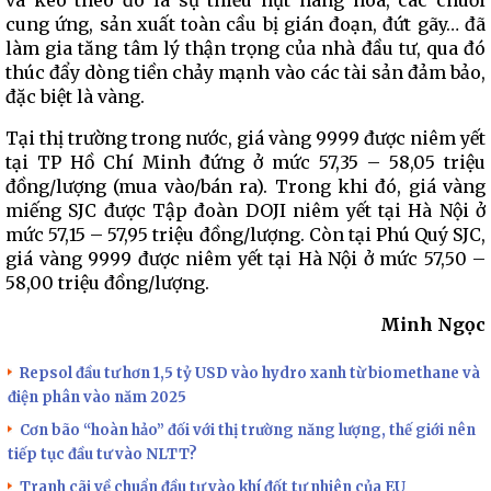
và kéo theo đó là sự thiếu hụt hàng hoá, các chuỗi
cung ứng, sản xuất toàn cầu bị gián đoạn, đứt gãy… đã
làm gia tăng tâm lý thận trọng của nhà đầu tư, qua đó
thúc đẩy dòng tiền chảy mạnh vào các tài sản đảm bảo,
đặc biệt là vàng.
Tại thị trường trong nước, giá vàng 9999 được niêm yết
tại TP Hồ Chí Minh đứng ở mức 57,35 – 58,05 triệu
đồng/lượng (mua vào/bán ra). Trong khi đó, giá vàng
miếng SJC được Tập đoàn DOJI niêm yết tại Hà Nội ở
mức 57,15 – 57,95 triệu đồng/lượng. Còn tại Phú Quý SJC,
giá vàng 9999 được niêm yết tại Hà Nội ở mức 57,50 –
58,00 triệu đồng/lượng.
Minh Ngọc
Repsol đầu tư hơn 1,5 tỷ USD vào hydro xanh từ biomethane và
điện phân vào năm 2025
Cơn bão “hoàn hảo” đối với thị trường năng lượng, thế giới nên
tiếp tục đầu tư vào NLTT?
Tranh cãi về chuẩn đầu tư vào khí đốt tự nhiên của EU