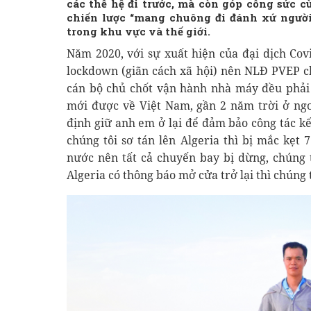
các thế hệ đi trước, mà còn góp công sức 
chiến lược “mang chuông đi đánh xứ người”
trong khu vực và thế giới.
Năm 2020, với sự xuất hiện của đại dịch Cov
lockdown (giãn cách xã hội) nên NLĐ PVEP chú
cán bộ chủ chốt vận hành nhà máy đều phải 
mới được về Việt Nam, gần 2 năm trời ở ngo
định giữ anh em ở lại để đảm bảo công tác kế
chúng tôi sơ tán lên Algeria thì bị mắc kẹt 
nước nên tất cả chuyến bay bị dừng, chúng t
Algeria có thông báo mở cửa trở lại thì chúng 