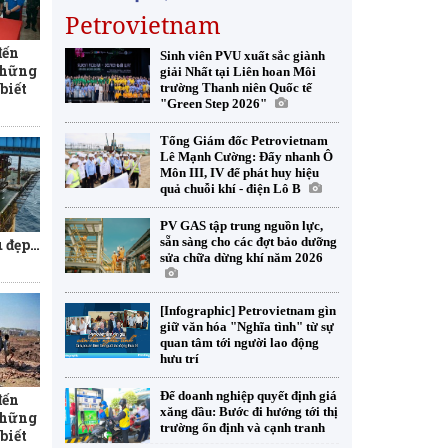
Petrovietnam
đến
Sinh viên PVU xuất sắc giành
những
giải Nhất tại Liên hoan Môi
biết
trường Thanh niên Quốc tế
"Green Step 2026"
Tổng Giám đốc Petrovietnam
Lê Mạnh Cường: Đẩy nhanh Ô
Môn III, IV để phát huy hiệu
quả chuỗi khí - điện Lô B
PV GAS tập trung nguồn lực,
sẵn sàng cho các đợt bảo dưỡng
u đẹp…
sửa chữa dừng khí năm 2026
[Infographic] Petrovietnam gìn
giữ văn hóa "Nghĩa tình" từ sự
quan tâm tới người lao động
hưu trí
Để doanh nghiệp quyết định giá
đến
xăng dầu: Bước đi hướng tới thị
những
trường ổn định và cạnh tranh
biết