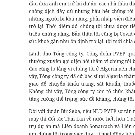
đầu đưa anh em trở lại dự án, các nhà thầu d
chống dịch đầy đủ nhưng hầu hết chúng tôi 
những người bị khá nặng, phải nhập viện điề
trở lại. Thời điểm đó, chúng tôi chưa được t
triệu chứng nặng. Bản thân tôi cũng bị Covid
sức khoẻ gần như ổn định trở lại, tôi mới chia
Lãnh đạo Tổng công ty, Công đoàn PVEP quan
thường xuyên gọi điện hỏi thăm vì chúng tôi b
đạo cũng lo lắng vì chúng tôi ở Algeria nên c
vậy, Tổng công ty đã cử bác sĩ tại Algeria t
giao để chuyển khẩu trang, sát khuẩn, thuố
Không chỉ vậy, Tổng công ty còn tổ chức khá
tăng cường thể trạng, sức đề kháng, chúng tôi 
Đối với dự án Bir Seba, nếu NLĐ PVEP sơ tán 
máy thì đối tác Thái Lan về nước hết, hơn 1 n
trụ dự án mà Liên doanh Sonatrach và Liên 
em chúng tôi trong việc duy trì hoạt động liên 