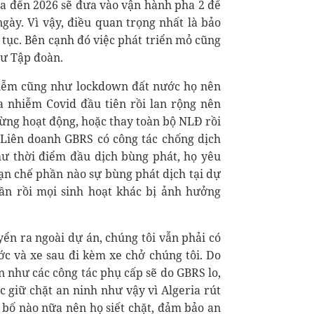
 ra đến 2026 sẽ đưa vào vận hành pha 2 để
gày. Vì vậy, điều quan trọng nhất là bảo
tục. Bên cạnh đó việc phát triển mỏ cũng
hư Tập đoàn.
nhiễm cũng như lockdown đất nước họ nên
a nhiễm Covid đầu tiên rồi lan rộng nên
ừng hoạt động, hoặc thay toàn bộ NLĐ rồi
 Liên doanh GBRS có công tác chống dịch
hư thời điểm đầu dịch bùng phát, họ yêu
ạn chế phần nào sự bùng phát dịch tại dự
cần rồi mọi sinh hoạt khác bị ảnh hưởng
ển ra ngoài dự án, chúng tôi vẫn phải có
ớc và xe sau đi kèm xe chở chúng tôi. Do
n như các công tác phụ cấp sẽ do GBRS lo,
ệc giữ chặt an ninh như vậy vì Algeria rút
 bố nào nữa nên họ siết chặt, đảm bảo an