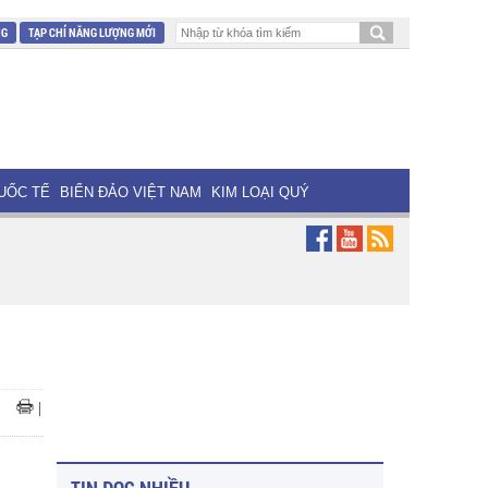
NG
TẠP CHÍ NĂNG LƯỢNG MỚI
UỐC TẾ
BIỂN ĐẢO VIỆT NAM
KIM LOẠI QUÝ
|