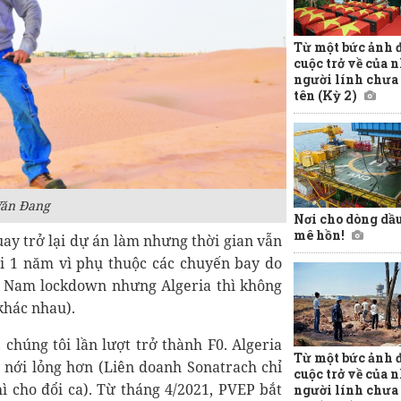
Từ một bức ảnh 
cuộc trở về của 
người lính chưa 
tên (Kỳ 2)
Văn Đang
Nơi cho dòng dầ
mê hồn!
uay trở lại dự án làm nhưng thời gian vẫn
lại 1 năm vì phụ thuộc các chuyến bay do
t Nam lockdown nhưng Algeria thì không
khác nhau).
chúng tôi lần lượt trở thành F0. Algeria
Từ một bức ảnh 
nới lỏng hơn (Liên doanh Sonatrach chỉ
cuộc trở về của 
hì cho đổi ca). Từ tháng 4/2021, PVEP bắt
người lính chưa 