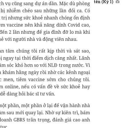
tên (Kỳ 1)
ịch vụ cũng sang dự án dần. Mặc dù phòng
bị nhiễm chéo sau những lần đổi ca. Có
u trị nhưng sức khoẻ nhanh chóng ổn định
iêm vaccine nên khả năng dính Covid cao,
 đến 2 lần nhưng để gia đình đỡ lo mà khi
 sẻ với người nhà và động viên nhau.
 tâm chúng tôi rất kịp thời và sát sao,
ị ngay tại thời điểm dịch căng nhất. Lãnh
hăm sóc khó hơn so với NLĐ trong nước. Vì
hăm khám hằng ngày rồi nhờ các kênh ngoại
c men, tiêm vaccine sớm cho chúng tôi.
m online, nếu có vấn đề về sức khoẻ hay
dễ dàng hỏi bác sĩ tư vấn.
một phần, một phần ở lại để vận hành nhà
ăm sau mới quay lại. Nhờ sự kiên trì, bám
doanh GBRS trân trọng, đánh giá cao anh
tục.