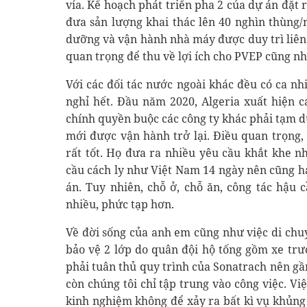
vỉa. Kế hoạch phát triển pha 2 của dự án đặt
đưa sản lượng khai thác lên 40 nghìn thùng/n
dưỡng và vận hành nhà máy được duy trì liên 
quan trọng để thu về lợi ích cho PVEP cũng n
Với các đối tác nước ngoài khác đều có ca 
nghỉ hết. Đầu năm 2020, Algeria xuất hiện c
chính quyền buộc các công ty khác phải tạm d
mới được vận hành trở lại. Điều quan trọng,
rất tốt. Họ đưa ra nhiều yêu cầu khắt khe n
cầu cách ly như Việt Nam 14 ngày nên cũng h
án. Tuy nhiên, chỗ ở, chỗ ăn, công tác hậu 
nhiều, phức tạp hơn.
Về đời sống của anh em cũng như việc di chuy
bảo vệ 2 lớp do quân đội hộ tống gồm xe trư
phải tuân thủ quy trình của Sonatrach nên gầ
còn chúng tôi chỉ tập trung vào công việc. Vi
kinh nghiệm không để xảy ra bất kì vụ khủng