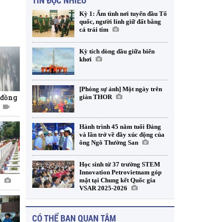
TIN ĐỌC NHIỀU
Kỳ 1: Ấm tình nơi tuyến đầu Tổ
quốc, người lính giữ đất bằng
cả trái tim
Kỳ tích dòng dầu giữa biển
khơi
[Phóng sự ảnh] Một ngày trên
 đồng
giàn THOR
Hành trình 45 năm tuổi Đảng
và lần trở về đầy xúc động của
ông Ngô Thường San
Học sinh từ 37 trường STEM
Innovation Petrovietnam góp
n
mặt tại Chung kết Quốc gia
VSAR 2025-2026
CÓ THỂ BẠN QUAN TÂM