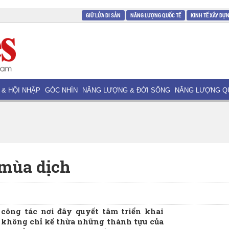
GIỮ LỬA DI SẢN
NĂNG LƯỢNG QUỐC TẾ
KINH TẾ XÂY DỰ
 & HỘI NHẬP
GÓC NHÌN
NĂNG LƯỢNG & ĐỜI SỐNG
NĂNG LƯỢNG Q
 mùa dịch
công tác nơi đây quyết tâm triển khai
n, không chỉ kế thừa những thành tựu của