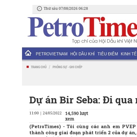
Thứ sáu 07/08/2026 06:28
PETROVIETNAM
HỘI DẦU KHÍ
TIÊU ĐIỂM
KINH TẾ
/
TRANG CHỦ
PHÓNG SỰ - GHI CHÉP
Dự án Bir Seba: Đi qua
11:00 | 24/05/2022
14,590 lượt
xem
(PetroTimes) -
Tôi cùng các anh em PVEP 
thành công giai đoạn phát triển 2 của dự á