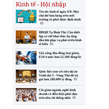
Kinh tế - Hội nhập
Tin tức kinh tế ngày 6/8: Mọi
chủ thể bán hàng trên môi
trường số phải được định danh
ĐBQH Tạ Đình Thi: Cần thiết
lập cơ chế khai thác hạ tầng
dầu khí phục vụ phát triển kinh
tế biển
Giá xăng dầu đồng loạt giảm,
E10 ở mức hơn 22.300 đồng/lít
Quốc hội xem xét siêu dự án
Vành đai 5 - Vùng Thủ đô trị
giá hơn 288.000 tỷ đồng
Cắt giảm ngành, nghề kinh
doanh có điều kiện phải dựa
trên tiêu chí thống nhất