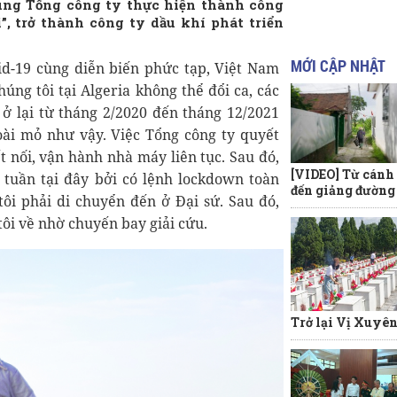
cùng Tổng công ty thực hiện thành công
, trở thành công ty dầu khí phát triển
MỚI CẬP NHẬT
id-19 cùng diễn biến phức tạp, Việt Nam
ng tôi tại Algeria không thể đổi ca, các
ở lại từ tháng 2/2020 đến tháng 12/2021
ài mỏ như vậy. Việc Tổng công ty quyết
t nối, vận hành nhà máy liên tục. Sau đó,
[VIDEO] Từ cánh
7 tuần tại đây bởi có lệnh lockdown toàn
đến giảng đường
ôi phải di chuyển đến ở Đại sứ. Sau đó,
tôi về nhờ chuyến bay giải cứu.
Trở lại Vị Xuyê