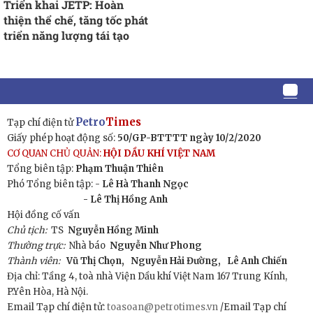
Triển khai JETP: Hoàn
thiện thể chế, tăng tốc phát
triển năng lượng tái tạo
Petro
Times
Tạp chí điện tử
Giấy phép hoạt động số:
50/GP-BTTTT ngày 10/2/2020
CƠ QUAN CHỦ QUẢN:
HỘI DẦU KHÍ VIỆT NAM
Tổng biên tập:
Phạm Thuận Thiên
Phó Tổng biên tập: -
Lê Hà Thanh Ngọc
- Lê Thị Hồng Anh
Hội đồng cố vấn
Chủ tịch:
TS
Nguyễn Hồng Minh
Thường trực:
Nhà báo
Nguyễn Như Phong
Thành viên:
Vũ Thị Chọn,
Nguyễn Hải Đường,
Lê Anh Chiến
Địa chỉ: Tầng 4, toà nhà Viện Dầu khí Việt Nam 167 Trung Kính,
P.Yên Hòa, Hà Nội.
Email Tạp chí điện tử:
toasoan@petrotimes.vn
/Email Tạp chí