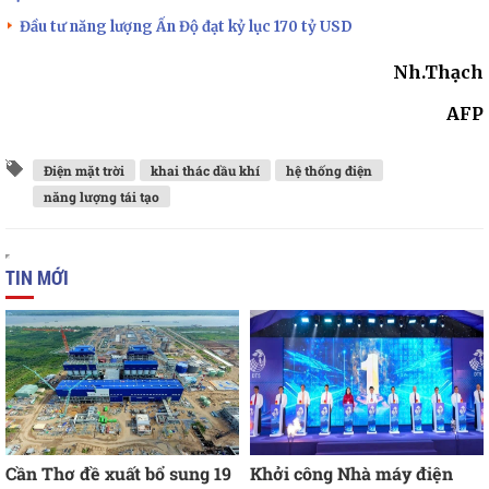
Đầu tư năng lượng Ấn Độ đạt kỷ lục 170 tỷ USD
Nh.Thạch
AFP
Điện mặt trời
khai thác dầu khí
hệ thống điện
năng lượng tái tạo
TIN MỚI
Cần Thơ đề xuất bổ sung 19
Khởi công Nhà máy điện