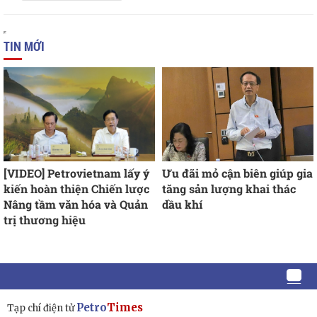
TIN MỚI
[VIDEO] Petrovietnam lấy ý
Ưu đãi mỏ cận biên giúp gia
kiến hoàn thiện Chiến lược
tăng sản lượng khai thác
Nâng tầm văn hóa và Quản
dầu khí
trị thương hiệu
Petro
Times
Tạp chí điện tử