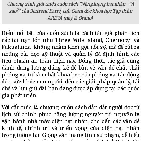
Chương trình giới thiệu cuốn sách "Năng lượng hạt nhân - Vì
sao?" của Bertrand Barré, cựu Giám đốc khoa học Tập đoàn
AREVA (nay là Orano).
Điểm nổi bật của cuốn sách là cách tác giả phân tích
các tai nạn lớn như Three Mile Island, Chernobyl và
Fukushima, không nhằm khơi gợi nỗi sợ, mà để rút ra
những bài học kỹ thuật và quản lý đã định hình các
tiêu chuẩn an toàn hiện nay. Đồng thời, tác giả cũng
dành dung lượng đáng kể để bàn về vấn đề chất thải
phóng xạ, từ bản chất khoa học của phóng xạ, tác động
đến sức khỏe con người, đến các giải pháp quản lý, tái
chế và lưu giữ dài hạn đang được áp dụng tại các quốc
gia phát triển.
Với cấu trúc 14 chương, cuốn sách dẫn dắt người đọc từ
lịch sử chinh phục năng lượng nguyên tử, nguyên lý
vận hành nhà máy điện hạt nhân, cho đến các vấn đề
kinh tế, chính trị và triển vọng của điện hạt nhân
trong tương lai. Giọng văn mang tính sư phạm, dễ hiểu