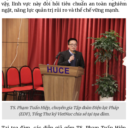
vậy, lĩnh vực này đòi hỏi tiêu chuẩn an toàn nghiêm
ngặt, năng lực quản trị rủi ro và thể chế vững mạnh.
TS. Phạm Tuấn Hiệp,
chuyên gia Tập đoàn Điện lực Pháp
(EDF), Tổng Thư ký VietNuc chia sẻ tại tọa đàm.
Tại tọa đàm, các diễn giả gồm TS. Phạm Tuấn Hiệp,