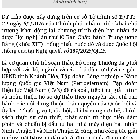
(Ảnh minh họa)
Dự thảo được xây dựng trên cơ sở Tờ trình số 15/TTr-
CP ngày 6/1/2026 của Chính phủ, nhằm triển khai chủ
trương khởi động lại chương trình điện hạt nhân đã
được Hội nghị lần thứ 10 Ban Chấp hành Trung ương
Đảng (khóa XIII) thống nhất trước đó và được Quốc hội
thông qua tại Nghị quyết số 189/2025/QH15.
Là cơ quan chủ trì soạn thảo, Bộ Công Thương đã phối
hợp với các bộ, ngành và các chủ đầu tư dự án - gồm
UBND tỉnh Khánh Hòa, Tập đoàn Công nghiệp - Năng
lượng Quốc gia Việt Nam (Petrovietnam), Tập đoàn
Điện lực Việt Nam (EVN) để rà soát, tiếp thu, giải trình
và hoàn thiện hồ sơ dự thảo theo nguyên tắc: chỉ ban
hành các nội dung thuộc thẩm quyền của Quốc hội và
Ủy ban Thường vụ Quốc hội; chỉ bổ sung cơ chế, chính
sách thực sự cần thiết, phát sinh từ thực tiễn đàm
phán và chuẩn bị đầu tư hai nhà máy điện hạt nhân
Ninh Thuận 1 và Ninh Thuận 2, cũng như công tác giải
phóng mặt bằng, di dân và tái định cư của địa phương.