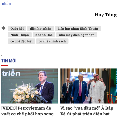
nhân
Huy Tùng
Quốc hội
điện hạt nhân
điện hạt nhân Ninh Thuận
Ninh Thuận
Khánh Hoà
nhà máy điện hạt nhân
cơ chế đặc biệt
cơ chế chính sách
TIN MỚI
[VIDEO] Petrovietnam đề
Vì sao “vua dầu mỏ” Ả Rập
xuất cơ chế phối hợp song
Xê-út phát triển điện hạt