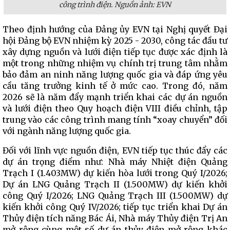
công trình điện. Nguồn ảnh: EVN
Theo định hướng của Đảng ủy EVN tại Nghị quyết Đại
hội Đảng bộ EVN nhiệm kỳ 2025 - 2030, công tác đầu tư
xây dựng nguồn và lưới điện tiếp tục được xác định là
một trong những nhiệm vụ chính trị trung tâm nhằm
bảo đảm an ninh năng lượng quốc gia và đáp ứng yêu
cầu tăng trưởng kinh tế ở mức cao. Trong đó, năm
2026 sẽ là năm đẩy mạnh triển khai các dự án nguồn
và lưới điện theo Quy hoạch điện VIII điều chỉnh, tập
trung vào các công trình mang tính “xoay chuyển” đối
với ngành năng lượng quốc gia.
Đối với lĩnh vực nguồn điện, EVN tiếp tục thúc đẩy các
dự án trọng điểm như: Nhà máy Nhiệt điện Quảng
Trạch I (1.403MW) dự kiến hòa lưới trong Quý I/2026;
Dự án LNG Quảng Trạch II (1.500MW) dự kiến khởi
công Quý I/2026; LNG Quảng Trạch III (1.500MW) dự
kiến khởi công Quý IV/2026; tiếp tục triển khai Dự án
Thủy điện tích năng Bác Ái, Nhà máy Thủy điện Trị An
mở rộng cùng một số dự án thủy điện mở rộng khác