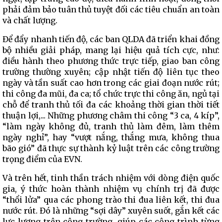
phải đảm bảo tuân thủ tuyệt đối các tiêu chuẩn an toàn
và chất lượng.
Để đẩy nhanh tiến độ, các ban QLDA đã triển khai đồng
bộ nhiều giải pháp, mang lại hiệu quả tích cực, như:
điều hành theo phương thức trực tiếp, giao ban công
trường thường xuyên; cập nhật tiến độ liên tục theo
ngày và tần suất cao hơn trong các giai đoạn nước rút;
thi công đa mũi, đa ca; tổ chức trực thi công ăn, ngủ tại
chỗ để tranh thủ tối đa các khoảng thời gian thời tiết
thuận lợi,... Những phương châm thi công “3 ca, 4 kíp”,
“làm ngày không đủ, tranh thủ làm đêm, làm thêm
ngày nghỉ”, hay “vượt nắng, thắng mưa, không thua
bão gió” đã thực sự thành kỷ luật trên các công trường
trọng điểm của EVN.
Và trên hết, tinh thần trách nhiệm với dòng điện quốc
gia, ý thức hoàn thành nhiệm vụ chính trị đã được
“thổi lửa” qua các phong trào thi đua liên kết, thi đua
nước rút. Đó là những “sợi dây” xuyên suốt, gắn kết các
lực lượng trên công trường, giúp các công trình từng