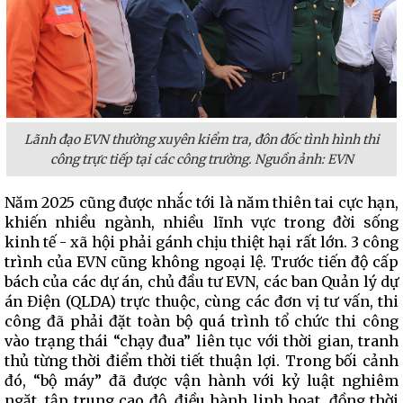
Lãnh đạo EVN thường xuyên kiểm tra, đôn đốc tình hình thi
công trực tiếp tại các công trường. Nguồn ảnh: EVN
Năm 2025 cũng được nhắc tới là năm thiên tai cực hạn,
khiến nhiều ngành, nhiều lĩnh vực trong đời sống
kinh tế - xã hội phải gánh chịu thiệt hại rất lớn. 3 công
trình của EVN cũng không ngoại lệ. Trước tiến độ cấp
bách của các dự án, chủ đầu tư EVN, các ban Quản lý dự
án Điện (QLDA) trực thuộc, cùng các đơn vị tư vấn, thi
công đã phải đặt toàn bộ quá trình tổ chức thi công
vào trạng thái “chạy đua” liên tục với thời gian, tranh
thủ từng thời điểm thời tiết thuận lợi. Trong bối cảnh
đó, “bộ máy” đã được vận hành với kỷ luật nghiêm
ngặt, tập trung cao độ, điều hành linh hoạt, đồng thời