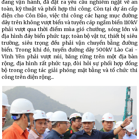
đang vận hành, đã đặt ra yêu cầu nghiêm ngặt về an
toàn, kỹ thuật và phối hợp thi công. Còn tại dự án cấp
điện cho Côn Đảo, việc thi công các hạng mục đường
dây trên không vượt biển và tuyến cáp ngầm biển 110kV
phải vượt qua thời điểm mùa gió chướng, sóng lớn và
địa hình đáy biển phức tạp; toàn bộ vật tư, thiết bị siêu
trường, siêu trọng đều phải vận chuyển bằng đường
biển. Trong khi đó, tuyến đường dây 500kV Lào Cai -
Vĩnh Yên phải vượt núi, băng rừng trên một địa bàn
rộng, địa hình rất phức tạp, đòi hỏi sự phối hợp đồng
bộ trong công tác giải phóng mặt bằng và tổ chức thi
công trên diện rộng...