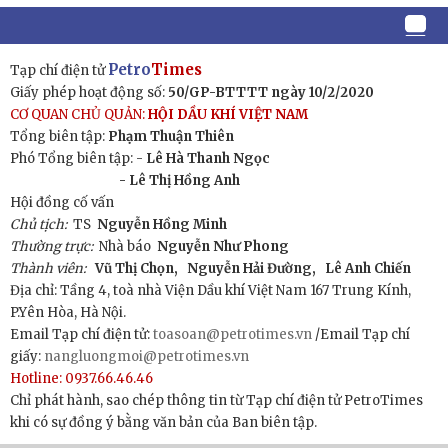
Petro
Times
Tạp chí điện tử
Giấy phép hoạt động số:
50/GP-BTTTT ngày 10/2/2020
CƠ QUAN CHỦ QUẢN:
HỘI DẦU KHÍ VIỆT NAM
Tổng biên tập:
Phạm Thuận Thiên
Phó Tổng biên tập: -
Lê Hà Thanh Ngọc
- Lê Thị Hồng Anh
Hội đồng cố vấn
Chủ tịch:
TS
Nguyễn Hồng Minh
Thường trực:
Nhà báo
Nguyễn Như Phong
Thành viên:
Vũ Thị Chọn,
Nguyễn Hải Đường,
Lê Anh Chiến
Địa chỉ: Tầng 4, toà nhà Viện Dầu khí Việt Nam 167 Trung Kính,
P.Yên Hòa, Hà Nội.
Email Tạp chí điện tử:
toasoan@petrotimes.vn
/Email Tạp chí
giấy:
nangluongmoi@petrotimes.vn
Hotline: 0937.66.46.46
Chỉ phát hành, sao chép thông tin từ Tạp chí điện tử PetroTimes
khi có sự đồng ý bằng văn bản của Ban biên tập.