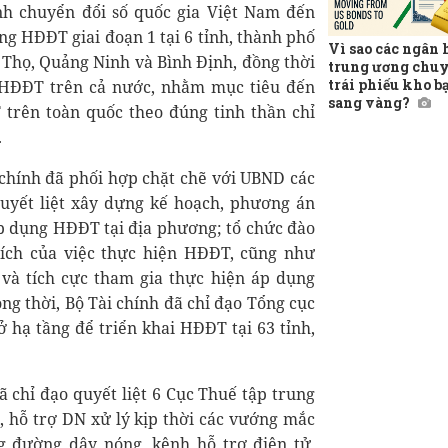
nh chuyển đổi số quốc gia Việt Nam đến
ng HĐĐT giai đoạn 1 tại 6 tỉnh, thành phố
Vì sao các ngân
 Thọ, Quảng Ninh và Bình Định, đồng thời
trung ương chuy
trái phiếu kho b
i HĐĐT trên cả nước, nhằm mục tiêu đến
sang vàng?
trên toàn quốc theo đúng tinh thần chỉ
.
 chính đã phối hợp chặt chẽ với UBND các
quyết liệt xây dựng kế hoạch, phương án
 áp dụng HĐĐT tại địa phương; tổ chức đào
i ích của việc thực hiện HĐĐT, cũng như
và tích cực tham gia thực hiện áp dụng
ng thời, Bộ Tài chính đã chỉ đạo Tổng cục
ở hạ tầng để triển khai HĐĐT tại 63 tỉnh,
 chỉ đạo quyết liệt 6 Cục Thuế tập trung
, hỗ trợ DN xử lý kịp thời các vướng mắc
 đường dây nóng, kênh hỗ trợ điện tử,