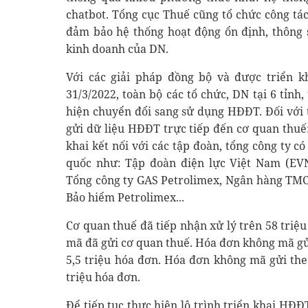
chatbot. Tổng cục Thuế cũng tổ chức công tá
đảm bảo hệ thống hoạt động ổn định, thông
kinh doanh của DN.
Với các giải pháp đồng bộ và được triển k
31/3/2022, toàn bộ các tổ chức, DN tại 6 tỉnh
hiện chuyển đổi sang sử dụng HĐĐT. Đối với t
gửi dữ liệu HĐĐT trực tiếp đến cơ quan thuế
khai kết nối với các tập đoàn, tổng công ty 
quốc như: Tập đoàn điện lực Việt Nam (EVN
Tổng công ty GAS Petrolimex, Ngân hàng TMCP
Bảo hiểm Petrolimex...
Cơ quan thuế đã tiếp nhận xử lý trên 58 triệu
mã đã gửi cơ quan thuế. Hóa đơn không mã gửi
5,5 triệu hóa đơn. Hóa đơn không mã gửi the
triệu hóa đơn.
Để tiếp tục thực hiện lộ trình triển khai HĐ