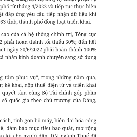
 phố từ tháng 4/2022 và tiếp tục thực hiện
uật đáp ứng yêu cầu tiếp nhận dữ liệu khi
63 tỉnh, thành phố đồng loạt triển khai.
cao của cả hệ thống chính trị, Tổng cục
22 phải hoàn thành tối thiểu 50%; đến hết
hết ngày 30/6/2022 phải hoàn thành 100%
, cá nhân kinh doanh chuyển sang sử dụng
ng tâm phục vụ”, trong những năm qua,
; kê khai, nộp thuế điện tử và triển khai
 quyết tâm cùng Bộ Tài chính góp phần
 số quốc gia theo chủ trương của Đảng,
cách, tinh gọn bộ máy, hiện đại hóa công
 tế, đảm bảo mục tiêu bao quát, mở rộng
uận lợi cho người dân, DN, ngành Thuế đã