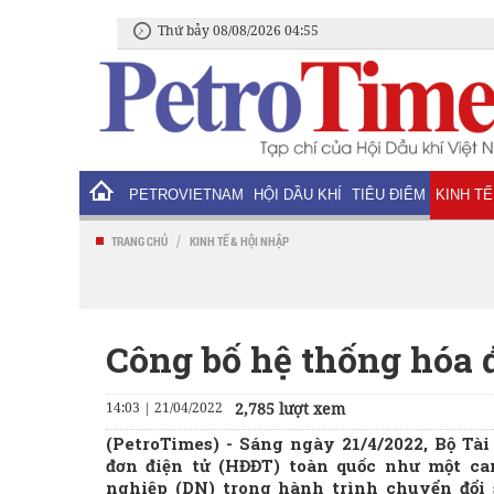
Thứ bảy 08/08/2026 04:55
PETROVIETNAM
HỘI DẦU KHÍ
TIÊU ĐIỂM
KINH TẾ
/
TRANG CHỦ
KINH TẾ & HỘI NHẬP
Công bố hệ thống hóa 
14:03 | 21/04/2022
2,785 lượt xem
(PetroTimes) -
Sáng ngày 21/4/2022, Bộ Tài
đơn điện tử (HĐĐT) toàn quốc như một c
nghiệp (DN) trong hành trình chuyển đổi