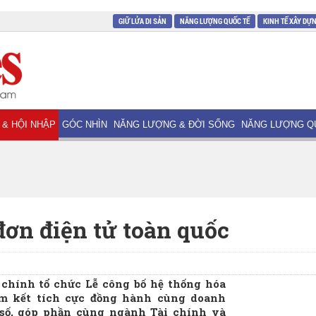
GIỮ LỬA DI SẢN
NĂNG LƯỢNG QUỐC TẾ
KINH TẾ XÂY DỰ
 & HỘI NHẬP
GÓC NHÌN
NĂNG LƯỢNG & ĐỜI SỐNG
NĂNG LƯỢNG Q
đơn điện tử toàn quốc
 chính tổ chức Lễ công bố hệ thống hóa
am kết tích cực đồng hành cùng doanh
 số, góp phần cùng ngành Tài chính và