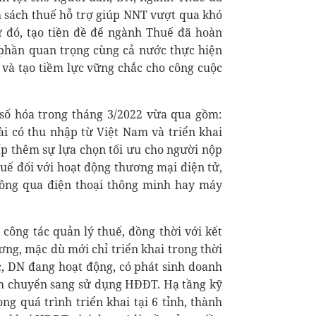
 sách thuế hỗ trợ giúp NNT vượt qua khó
ừ đó, tạo tiền đề để ngành Thuế đã hoàn
 phần quan trọng cùng cả nước thực hiện
i và tạo tiềm lực vững chắc cho công cuộc
số hóa trong tháng 3/2022 vừa qua gồm:
 có thu nhập từ Việt Nam và triển khai
p thêm sự lựa chọn tối ưu cho người nộp
huế đối với hoạt động thương mại điện tử,
hông qua điện thoại thông minh hay máy
 công tác quản lý thuế, đồng thời với kết
ơng, mặc dù mới chỉ triển khai trong thời
c, DN đang hoạt động, có phát sinh doanh
nh chuyển sang sử dụng HĐĐT. Hạ tầng kỹ
g quá trình triển khai tại 6 tỉnh, thành