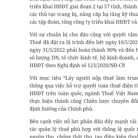
triển khai HĐĐT giai đoạn 2 tại 57 tỉnh, thành
các thủ tục trang bị, nâng cấp hạ tầng kỹ th
các tập đoàn, tổng công ty triển khai HĐĐT và 
Với sự chuẩn bị chu đáo cộng với quyết tâm 
Thuế đã đặt ra lộ trình đến hết ngày 10/5/20
ngày 31/5/2022 phải hoàn thành 90% và đến 
số lượng DN, tổ chức kinh tế, hộ kinh doanh
HĐĐT theo Nghị định số 123/2020/NĐ-CP.
Với mục tiêu “Lấy người nộp thuế làm tru
thông qua việc hỗ trợ quyết toán thuế điện tử
HĐĐT trên toàn quốc, ngành Thuế Việt Nam
thực hiện thành công Chiến lược chuyển đổi
định hướng của Chính phủ.
Bên cạnh việc nỗ lực phấn đấu đẩy mạnh cải 
tác quản lý thuế phù hợp với thông lệ quốc
nguồn thu, chống thất thu, tạo điều kiện th