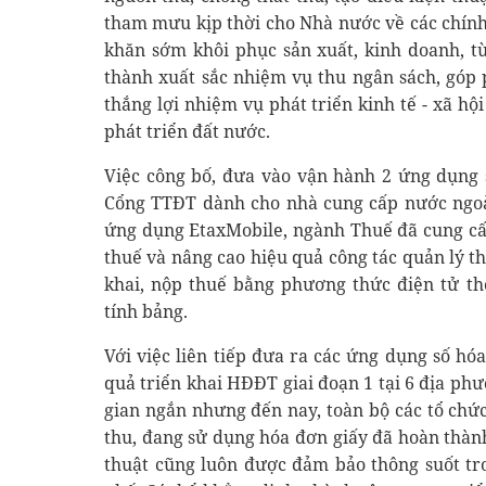
tham mưu kịp thời cho Nhà nước về các chính
khăn sớm khôi phục sản xuất, kinh doanh, t
thành xuất sắc nhiệm vụ thu ngân sách, góp
thắng lợi nhiệm vụ phát triển kinh tế - xã hộ
phát triển đất nước.
Việc công bố, đưa vào vận hành 2 ứng dụng 
Cổng TTĐT dành cho nhà cung cấp nước ngoài
ứng dụng EtaxMobile, ngành Thuế đã cung cấ
thuế và nâng cao hiệu quả công tác quản lý t
khai, nộp thuế bằng phương thức điện tử t
tính bảng.
Với việc liên tiếp đưa ra các ứng dụng số hóa
quả triển khai HĐĐT giai đoạn 1 tại 6 địa phư
gian ngắn nhưng đến nay, toàn bộ các tổ chứ
thu, đang sử dụng hóa đơn giấy đã hoàn thà
thuật cũng luôn được đảm bảo thông suốt tron