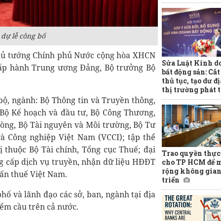
 dự lễ công bố
 Thủ tướng Chính phủ Nước cộng hòa XHCN
Sửa Luật Kinh d
ấp hành Trung ương Đảng, Bộ trưởng Bộ
bất động sản: Cắ
thủ tục, tạo dư đ
thị trường phát 
bộ, ngành: Bộ Thông tin và Truyền thông,
Bộ Kế hoạch và đầu tư, Bộ Công Thương,
òng, Bộ Tài nguyên và Môi trường, Bộ Tư
à Công nghiệp Việt Nam (VCCI); tập thể
 thuộc Bộ Tài chính, Tổng cục Thuế; đại
Trao quyền thực
ng cấp dịch vụ truyền, nhận dữ liệu HĐĐT
cho TP HCM để 
rộng không gian
ấn thuế Việt Nam.
triển
hố và lãnh đạo các sở, ban, ngành tại địa
ểm cầu trên cả nước.