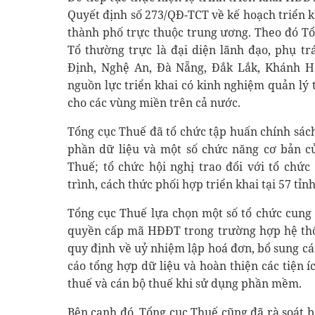
Quyết định số 273/QĐ-TCT về kế hoạch triển k
thành phố trực thuộc trung ương. Theo đó T
Tổ thường trực là đại diện lãnh đạo, phụ t
Định, Nghệ An, Đà Nẵng, Đắk Lắk, Khánh H
nguồn lực triển khai có kinh nghiệm quản lý 
cho các vùng miền trên cả nước.
Tổng cục Thuế đã tổ chức tập huấn chính sách
phần dữ liệu và một số chức năng cơ bản 
Thuế; tổ chức hội nghị trao đổi với tổ chứ
trình, cách thức phối hợp triển khai tại 57 tỉn
Tổng cục Thuế lựa chọn một số tổ chức cung
quyền cấp mã HĐĐT trong trường hợp hệ thố
quy định về uỷ nhiệm lập hoá đơn, bổ sung các
cáo tổng hợp dữ liệu và hoàn thiện các tiện 
thuế và cán bộ thuế khi sử dụng phần mềm.
Bên cạnh đó, Tổng cục Thuế cũng đã rà soát b