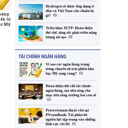
Hydrogen sẽ được ứng dụng ở
đâu và Việt Nam cần chuẩn bị
 hàng
gì?
ển từ
ạc Mỹ
Triển khai JETP: Hoàn thiện
thể chế, tăng tốc phát triển năng
lượng tái tạo
TÀI CHÍNH NGÂN HÀNG
Vì sao các ngân hàng trung
ương chuyển từ trái phiếu kho
bạc Mỹ sang vàng?
Hoàn thiện thể chế tài chính -
ngân hàng, tạo nền tảng cho
mục tiêu tăng trưởng hai con số
Petrovietnam thoái vốn tại
PVcomBank: Tái phân bổ
nguồn lực tập trung vào những
lĩnh vực cốt lõi