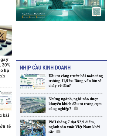
ngày
m 30%
NHỊP CẦU KINH DOANH
o hộ
anh
Đầu tư công trước bài toán tăng
trưởng 11,9%: Dòng vốn lớn sẽ
chảy về đâu?
Những ngành, nghề nào được
khuyến khích đầu tư trong cụm
công nghiệp?
c bài
g
PMI tháng 7 đạt 52,9 điểm,
ớn sẽ
ngành sản xuất Việt Nam khởi
sắc