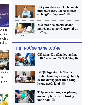
Cắt giảm điều kiện kinh doanh
phải thực chất, không để phát
sinh “giấy phép con”
Mỗi tháng có 26.700 doanh
nghiệp gia nhập và quay lại thị
oanh
trường
t giảm
ịa cho
triển
THỊ TRƯỜNG NĂNG LƯỢNG
Giá xăng dầu đồng loạt giảm,
E10 ở mức hơn 22.300 đồng/lít
ĐBQH Nguyễn Thị Thanh
 chất
Bình: Hoàn thiện khung pháp lý
mở
để mở đường phát triển năng
 phát
lượng ngoài khơi
Tiếp tục xây dựng các phương
án hỗ trợ bình ổn thị trường
xăng dầu