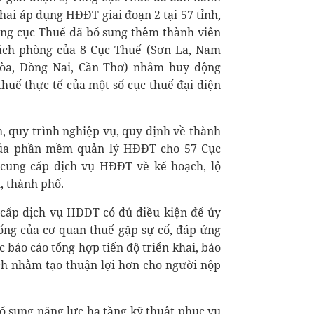
hai áp dụng HĐĐT giai đoạn 2 tại 57 tỉnh,
ổng cục Thuế đã bổ sung thêm thành viên
rách phòng của 8 Cục Thuế (Sơn La, Nam
òa, Đồng Nai, Cần Thơ) nhằm huy động
thuế thực tế của một số cục thuế đại diện
, quy trình nghiệp vụ, quy định về thành
của phần mềm quản lý HĐĐT cho 57 Cục
c cung cấp dịch vụ HĐĐT về kế hoạch, lộ
h, thành phố.
 cấp dịch vụ HĐĐT có đủ điều kiện để ủy
ng của cơ quan thuế gặp sự cố, đáp ứng
 báo cáo tổng hợp tiến độ triển khai, báo
ích nhằm tạo thuận lợi hơn cho người nộp
ổ sung năng lực hạ tầng kỹ thuật phục vụ