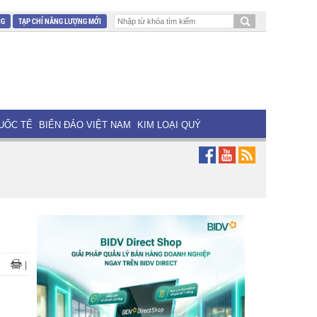
NG
TẠP CHÍ NĂNG LƯỢNG MỚI
UỐC TẾ
BIỂN ĐẢO VIỆT NAM
KIM LOẠI QUÝ
|