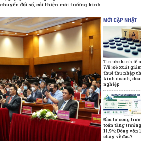
chuyển đổi số, cải thiện môi trường kinh
MỚI CẬP NHẬT
Tin tức kinh tế 
7/8: Đề xuất giả
thuế thu nhập ch
kinh doanh, do
nghiệp
Đầu tư công trướ
toán tăng trưởn
11,9%: Dòng vốn l
chảy về đâu?