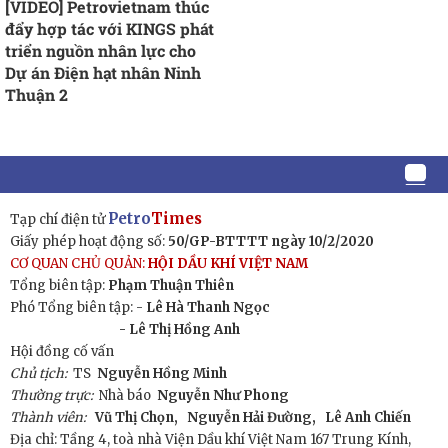
[VIDEO] Petrovietnam thúc
đẩy hợp tác với KINGS phát
triển nguồn nhân lực cho
Dự án Điện hạt nhân Ninh
Thuận 2
Petro
Times
Tạp chí điện tử
Giấy phép hoạt động số:
50/GP-BTTTT ngày 10/2/2020
CƠ QUAN CHỦ QUẢN:
HỘI DẦU KHÍ VIỆT NAM
Tổng biên tập:
Phạm Thuận Thiên
Phó Tổng biên tập: -
Lê Hà Thanh Ngọc
- Lê Thị Hồng Anh
Hội đồng cố vấn
Chủ tịch:
TS
Nguyễn Hồng Minh
Thường trực:
Nhà báo
Nguyễn Như Phong
Thành viên:
Vũ Thị Chọn,
Nguyễn Hải Đường,
Lê Anh Chiến
Địa chỉ: Tầng 4, toà nhà Viện Dầu khí Việt Nam 167 Trung Kính,