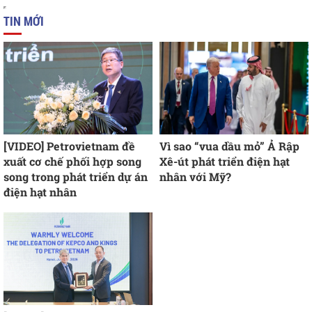
TIN MỚI
[VIDEO] Petrovietnam đề
Vì sao “vua dầu mỏ” Ả Rập
xuất cơ chế phối hợp song
Xê-út phát triển điện hạt
song trong phát triển dự án
nhân với Mỹ?
điện hạt nhân