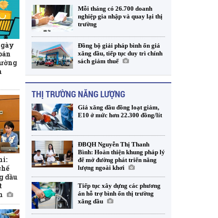
Mỗi tháng có 26.700 doanh
nghiệp gia nhập và quay lại thị
trường
ngày
Đồng bộ giải pháp bình ổn giá
 bán
xăng dầu, tiếp tục duy trì chính
sách giảm thuế
rường
h
THỊ TRƯỜNG NĂNG LƯỢNG
Giá xăng dầu đồng loạt giảm,
E10 ở mức hơn 22.300 đồng/lít
ĐBQH Nguyễn Thị Thanh
Bình: Hoàn thiện khung pháp lý
i:
để mở đường phát triển năng
chế
lượng ngoài khơi
g dầu
t
Tiếp tục xây dựng các phương
án hỗ trợ bình ổn thị trường
n
xăng dầu