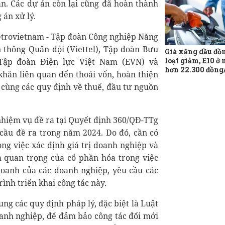
ạn. Các dự án còn lại cũng đã hoàn thành
 án xử lý.
Petrovietnam - Tập đoàn Công nghiệp Năng
 thông Quân đội (Viettel), Tập đoàn Bưu
Giá xăng dầu đồ
loạt giảm, E10 ở
Tập đoàn Điện lực Việt Nam (EVN) và
hơn 22.300 đồng/
khăn liên quan đến thoái vốn, hoàn thiện
, cùng các quy định về thuế, đầu tư nguồn
nhiệm vụ đề ra tại Quyết định 360/QĐ-TTg
ầu đề ra trong năm 2024. Do đó, cần có
ong việc xác định giá trị doanh nghiệp và
 quan trọng của cổ phần hóa trong việc
doanh của các doanh nghiệp, yêu cầu các
rình triển khai công tác này.
ung các quy định pháp lý, đặc biệt là Luật
anh nghiệp, để đảm bảo công tác đổi mới