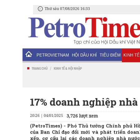
Thứ sáu 07/08/2026 16:33
PETROVIETNAM
HỘI DẦU KHÍ
TIÊU ĐIỂM
KINH TẾ
/
TRANG CHỦ
KINH TẾ & HỘI NHẬP
17% doanh nghiệp nhà 
20:26 | 04/01/2025
3,726 lượt xem
(PetroTimes) -
Phó Thủ tướng Chính phủ Hồ 
của Ban Chỉ đạo đổi mới và phát triển doa
xếp, cơ cấu lại các doanh nghiệp nhà nước