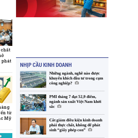
 chất
mở
 phát
NHỊP CẦU KINH DOANH
Những ngành, nghề nào được
khuyến khích đầu tư trong cụm
công nghiệp?
PMI tháng 7 đạt 52,9 điểm,
ngành sản xuất Việt Nam khởi
 hàng
sắc
ển từ
ạc Mỹ
Cắt giảm điều kiện kinh doanh
phải thực chất, không để phát
sinh “giấy phép con”