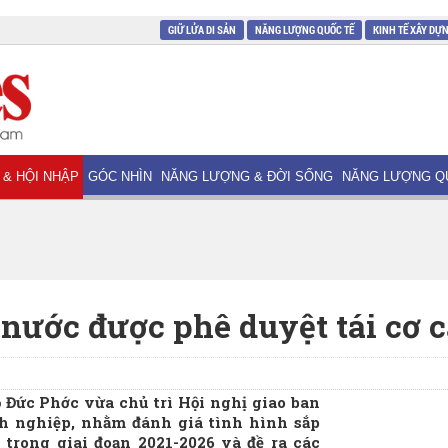
GIỮ LỬA DI SẢN
NĂNG LƯỢNG QUỐC TẾ
KINH TẾ XÂY DỰ
 & HỘI NHẬP
GÓC NHÌN
NĂNG LƯỢNG & ĐỜI SỐNG
NĂNG LƯỢNG Q
nước được phê duyệt tái cơ 
Đức Phớc vừa chủ trì Hội nghị giao ban
nh nghiệp, nhằm đánh giá tình hình sắp
 trong giai đoạn 2021-2026 và đề ra các