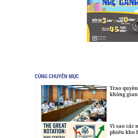
CÙNG CHUYÊN MỤC
Trao quyền
không gian
Vì sao các 
phiếu kho 