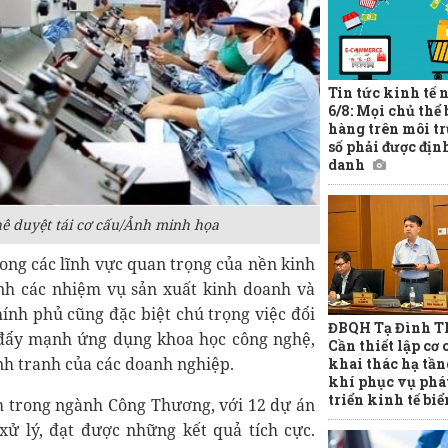
Tin tức kinh tế 
6/8: Mọi chủ thể
hàng trên môi t
số phải được địn
danh
 duyệt tái cơ cấu/Ảnh minh họa
rong các lĩnh vực quan trọng của nền kinh
ành các nhiệm vụ sản xuất kinh doanh và
hính phủ cũng đặc biệt chú trọng việc đổi
ĐBQH Tạ Đình Th
à đẩy mạnh ứng dụng khoa học công nghệ,
Cần thiết lập cơ 
nh tranh của các doanh nghiệp.
khai thác hạ tần
khí phục vụ phá
triển kinh tế biể
ém trong ngành Công Thương, với 12 dự án
ử lý, đạt được những kết quả tích cực.