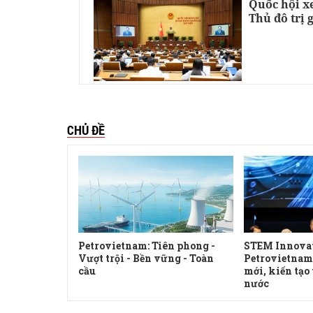
Quốc hội xe
Thủ đô trị 
CHỦ ĐỀ
 để bảo đảm an
Petrovietnam: Tiên phong -
STEM Innova
Vượt trội - Bền vững - Toàn
Petrovietnam:
cầu
mới, kiến tạo 
nước