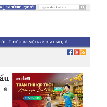
NG
TẠP CHÍ NĂNG LƯỢNG MỚI
UỐC TẾ
BIỂN ĐẢO VIỆT NAM
KIM LOẠI QUÝ
cấu
|