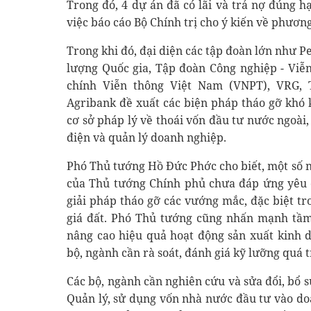
Trong đó, 4 dự án đã có lãi và trả nợ đúng h
việc báo cáo Bộ Chính trị cho ý kiến về phương
Trong khi đó, đại diện các tập đoàn lớn như 
lượng Quốc gia, Tập đoàn Công nghiệp - Viễn
chính Viễn thông Việt Nam (VNPT), VRG, 
Agribank đề xuất các biện pháp tháo gỡ khó 
cơ sở pháp lý về thoái vốn đầu tư nước ngoài
điện và quản lý doanh nghiệp.
Phó Thủ tướng Hồ Đức Phớc cho biết, một số 
của Thủ tướng Chính phủ chưa đáp ứng yêu c
giải pháp tháo gỡ các vướng mắc, đặc biệt tr
giá đất. Phó Thủ tướng cũng nhấn mạnh tầm
nâng cao hiệu quả hoạt động sản xuất kinh 
bộ, ngành cần rà soát, đánh giá kỹ lưỡng quá t
Các bộ, ngành cần nghiên cứu và sửa đổi, bổ s
Quản lý, sử dụng vốn nhà nước đầu tư vào do