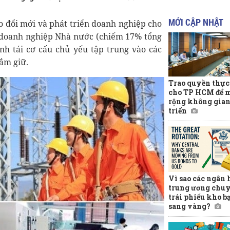
MỚI CẬP NHẬT
ạo đổi mới và phát triển doanh nghiệp cho
67 doanh nghiệp Nhà nước (chiếm 17% tổng
ình tái cơ cấu chủ yếu tập trung vào các
nắm giữ.
Trao quyền thực
cho TP HCM để 
rộng không gian
triển
Vì sao các ngân
trung ương chuy
trái phiếu kho b
sang vàng?