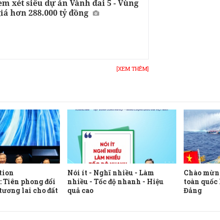
m xét siêu dự án Vành đai 5 - Vùng
giá hơn 288.000 tỷ đồng
[XEM THÊM]
tion
Nói ít - Nghĩ nhiều - Làm
Chào mừng
 Tiên phong đổi
nhiều - Tốc độ nhanh - Hiệu
toàn quốc
tương lai cho đất
quả cao
Đảng