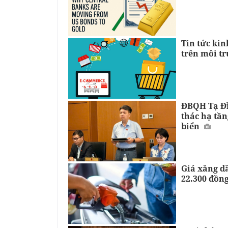
Tin tức kin
trên môi t
ĐBQH Tạ Đìn
thác hạ tần
biển
Giá xăng d
22.300 đồng