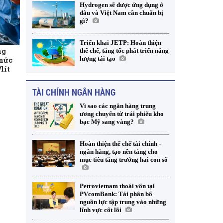
Hydrogen sẽ được ứng dụng ở
đâu và Việt Nam cần chuẩn bị
gì?
Triển khai JETP: Hoàn thiện
ng
thể chế, tăng tốc phát triển năng
lượng tái tạo
 mức
lít
TÀI CHÍNH NGÂN HÀNG
Vì sao các ngân hàng trung
ương chuyển từ trái phiếu kho
bạc Mỹ sang vàng?
Hoàn thiện thể chế tài chính -
ngân hàng, tạo nền tảng cho
mục tiêu tăng trưởng hai con số
Petrovietnam thoái vốn tại
PVcomBank: Tái phân bổ
nguồn lực tập trung vào những
lĩnh vực cốt lõi