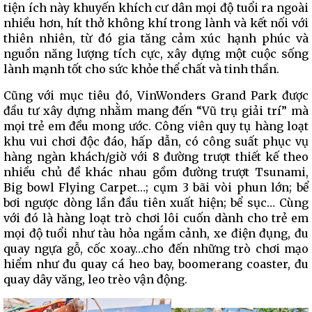
tiện ích này khuyến khích cư dân mọi độ tuổi ra ngoài
nhiều hơn, hít thở không khí trong lành và kết nối với
thiên nhiên, từ đó gia tăng cảm xúc hạnh phúc và
nguồn năng lượng tích cực, xây dựng một cuộc sống
lành mạnh tốt cho sức khỏe thể chất và tinh thần.
Cũng với mục tiêu đó, VinWonders Grand Park được
đầu tư xây dựng nhằm mang đến “Vũ trụ giải trí” mà
mọi trẻ em đều mong ước. Công viên quy tụ hàng loạt
khu vui chơi độc đáo, hấp dẫn, có công suất phục vụ
hàng ngàn khách/giờ với 8 đường trượt thiết kế theo
nhiều chủ đề khác nhau gồm đường trượt Tsunami,
Big bowl Flying Carpet…; cụm 3 bãi vòi phun lớn; bể
bơi ngược dòng lần đầu tiên xuất hiện; bể sục… Cùng
với đó là hàng loạt trò chơi lôi cuốn dành cho trẻ em
mọi độ tuổi như tàu hỏa ngắm cảnh, xe điện đụng, đu
quay ngựa gỗ, cốc xoay…cho đến những trò chơi mạo
hiểm như đu quay cá heo bay, boomerang coaster, đu
quay dây văng, leo trèo vận động.