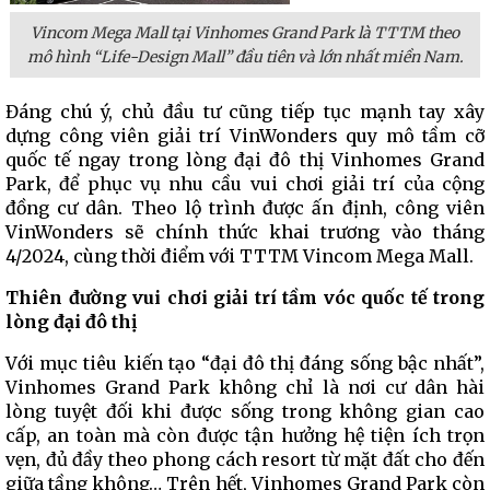
Vincom Mega Mall tại Vinhomes Grand Park là TTTM theo
mô hình “Life-Design Mall” đầu tiên và lớn nhất miền Nam.
Đáng chú ý, chủ đầu tư cũng tiếp tục mạnh tay xây
dựng công viên giải trí VinWonders quy mô tầm cỡ
quốc tế ngay trong lòng đại đô thị Vinhomes Grand
Park, để phục vụ nhu cầu vui chơi giải trí của cộng
đồng cư dân. Theo lộ trình được ấn định, công viên
VinWonders sẽ chính thức khai trương vào tháng
4/2024, cùng thời điểm với TTTM Vincom Mega Mall.
Thiên đường vui chơi giải trí tầm vóc quốc tế trong
lòng đại đô thị
Với mục tiêu kiến tạo “đại đô thị đáng sống bậc nhất”,
Vinhomes Grand Park không chỉ là nơi cư dân hài
lòng tuyệt đối khi được sống trong không gian cao
cấp, an toàn mà còn được tận hưởng hệ tiện ích trọn
vẹn, đủ đầy theo phong cách resort từ mặt đất cho đến
giữa tầng không… Trên hết, Vinhomes Grand Park còn