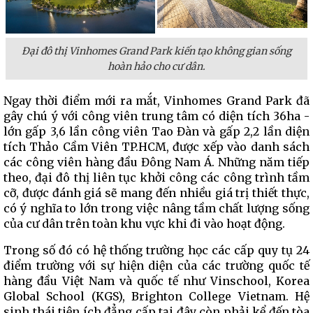
Đại đô thị Vinhomes Grand Park kiến tạo không gian sống
hoàn hảo cho cư dân.
Ngay thời điểm mới ra mắt, Vinhomes Grand Park đã
gây chú ý với công viên trung tâm có diện tích 36ha -
lớn gấp 3,6 lần công viên Tao Đàn và gấp 2,2 lần diện
tích Thảo Cầm Viên TP.HCM, được xếp vào danh sách
các công viên hàng đầu Đông Nam Á. Những năm tiếp
theo, đại đô thị liên tục khởi công các công trình tầm
cỡ, được đánh giá sẽ mang đến nhiều giá trị thiết thực,
có ý nghĩa to lớn trong việc nâng tầm chất lượng sống
của cư dân trên toàn khu vực khi đi vào hoạt động.
Trong số đó có hệ thống trường học các cấp quy tụ 24
điểm trường với sự hiện diện của các trường quốc tế
hàng đầu Việt Nam và quốc tế như Vinschool, Korea
Global School (KGS), Brighton College Vietnam. Hệ
sinh thái tiện ích đẳng cấp tại đây còn phải kể đến tòa