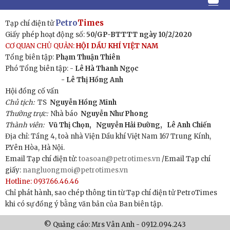
Petro
Times
Tạp chí điện tử
Giấy phép hoạt động số:
50/GP-BTTTT ngày 10/2/2020
CƠ QUAN CHỦ QUẢN:
HỘI DẦU KHÍ VIỆT NAM
Tổng biên tập:
Phạm Thuận Thiên
Phó Tổng biên tập: -
Lê Hà Thanh Ngọc
- Lê Thị Hồng Anh
Hội đồng cố vấn
Chủ tịch:
TS
Nguyễn Hồng Minh
Thường trực:
Nhà báo
Nguyễn Như Phong
Thành viên:
Vũ Thị Chọn,
Nguyễn Hải Đường,
Lê Anh Chiến
Địa chỉ: Tầng 4, toà nhà Viện Dầu khí Việt Nam 167 Trung Kính,
P.Yên Hòa, Hà Nội.
Email Tạp chí điện tử:
toasoan@petrotimes.vn
/Email Tạp chí
giấy:
nangluongmoi@petrotimes.vn
Hotline: 0937.66.46.46
Chỉ phát hành, sao chép thông tin từ Tạp chí điện tử PetroTimes
khi có sự đồng ý bằng văn bản của Ban biên tập.
© Quảng cáo: Mrs Vân Anh - 0912.094.243