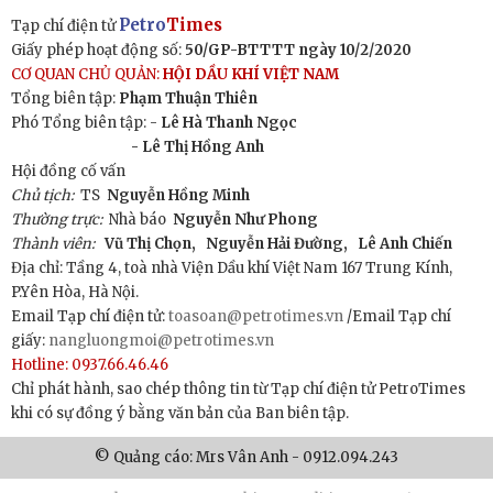
Petro
Times
Tạp chí điện tử
Giấy phép hoạt động số:
50/GP-BTTTT ngày 10/2/2020
CƠ QUAN CHỦ QUẢN:
HỘI DẦU KHÍ VIỆT NAM
Tổng biên tập:
Phạm Thuận Thiên
Phó Tổng biên tập: -
Lê Hà Thanh Ngọc
- Lê Thị Hồng Anh
Hội đồng cố vấn
Chủ tịch:
TS
Nguyễn Hồng Minh
Thường trực:
Nhà báo
Nguyễn Như Phong
Thành viên:
Vũ Thị Chọn,
Nguyễn Hải Đường,
Lê Anh Chiến
Địa chỉ: Tầng 4, toà nhà Viện Dầu khí Việt Nam 167 Trung Kính,
P.Yên Hòa, Hà Nội.
Email Tạp chí điện tử:
toasoan@petrotimes.vn
/Email Tạp chí
giấy:
nangluongmoi@petrotimes.vn
Hotline: 0937.66.46.46
Chỉ phát hành, sao chép thông tin từ Tạp chí điện tử PetroTimes
khi có sự đồng ý bằng văn bản của Ban biên tập.
© Quảng cáo: Mrs Vân Anh - 0912.094.243