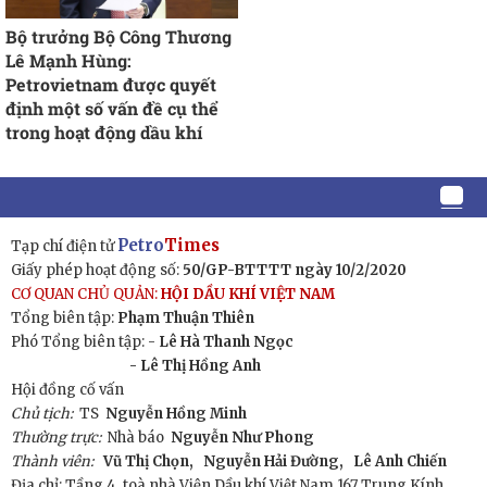
Bộ trưởng Bộ Công Thương
Lê Mạnh Hùng:
Petrovietnam được quyết
định một số vấn đề cụ thể
trong hoạt động dầu khí
Petro
Times
Tạp chí điện tử
Giấy phép hoạt động số:
50/GP-BTTTT ngày 10/2/2020
CƠ QUAN CHỦ QUẢN:
HỘI DẦU KHÍ VIỆT NAM
Tổng biên tập:
Phạm Thuận Thiên
Phó Tổng biên tập: -
Lê Hà Thanh Ngọc
- Lê Thị Hồng Anh
Hội đồng cố vấn
Chủ tịch:
TS
Nguyễn Hồng Minh
Thường trực:
Nhà báo
Nguyễn Như Phong
Thành viên:
Vũ Thị Chọn,
Nguyễn Hải Đường,
Lê Anh Chiến
Địa chỉ: Tầng 4, toà nhà Viện Dầu khí Việt Nam 167 Trung Kính,