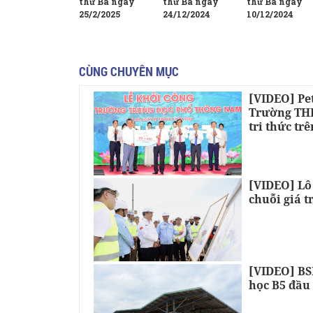
thứ Ba ngày
thứ Ba ngày
thứ Ba ngày
25/2/2025
10/12/2024
24/12/2024
CÙNG CHUYÊN MỤC
[VIDEO] Pe
Trường THP
tri thức tr
[VIDEO] Lô
chuỗi giá t
[VIDEO] BSR
học B5 đầu 