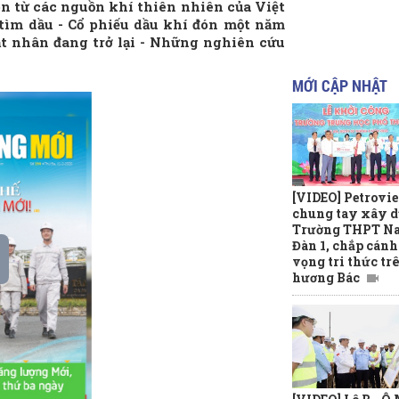
on từ các nguồn khí thiên nhiên của Việt
 tìm dầu - Cổ phiếu dầu khí đón một năm
ạt nhân đang trở lại - Những nghiên cứu
MỚI CẬP NHẬT
[VIDEO] Petrovi
chung tay xây 
Trường THPT N
Đàn 1, chắp cánh
vọng tri thức tr
hương Bác