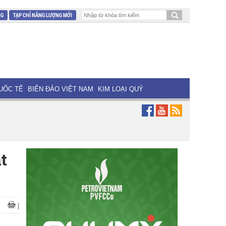
NG
TẠP CHÍ NĂNG LƯỢNG MỚI
UỐC TẾ
BIỂN ĐẢO VIỆT NAM
KIM LOẠI QUÝ
t
|