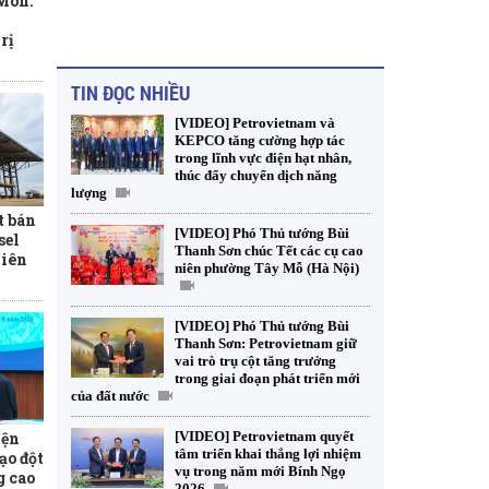
 Môn:
rị
TIN ĐỌC NHIỀU
[VIDEO] Petrovietnam và
KEPCO tăng cường hợp tác
trong lĩnh vực điện hạt nhân,
thúc đẩy chuyển dịch năng
lượng
t bán
[VIDEO] Phó Thủ tướng Bùi
sel
Thanh Sơn chúc Tết các cụ cao
tiên
niên phường Tây Mỗ (Hà Nội)
[VIDEO] Phó Thủ tướng Bùi
Thanh Sơn: Petrovietnam giữ
vai trò trụ cột tăng trưởng
trong giai đoạn phát triển mới
của đất nước
iện
[VIDEO] Petrovietnam quyết
tâm triển khai thắng lợi nhiệm
ạo đột
vụ trong năm mới Bính Ngọ
g cao
2026