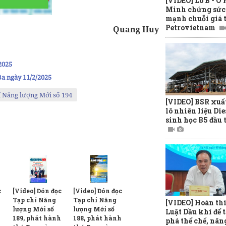
[VIDEO] Lô B - Ô
Minh chứng sức
mạnh chuỗi giá t
Petrovietnam
Quang Huy
2025
Ba ngày 11/2/2025
í Năng lượng Mới số 194
[VIDEO] BSR xuấ
lô nhiên liệu Die
sinh học B5 đầu 
c
[Video] Đón đọc
[Video] Đón đọc
Tạp chí Năng
Tạp chí Năng
[VIDEO] Hoàn th
lượng Mới số
lượng Mới số
Luật Dầu khí để t
h
189, phát hành
188, phát hành
phá thể chế, nân