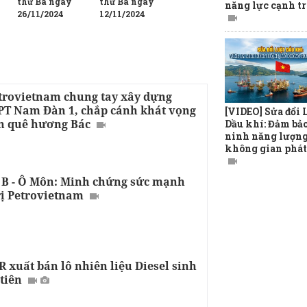
thứ Ba ngày
thứ Ba ngày
năng lực cạnh t
26/11/2024
12/11/2024
trovietnam chung tay xây dựng
T Nam Đàn 1, chắp cánh khát vọng
[VIDEO] Sửa đổi 
ên quê hương Bác
Dầu khí: Đảm bả
ninh năng lượng
không gian phát
 B - Ô Môn: Minh chứng sức mạnh
rị Petrovietnam
 xuất bán lô nhiên liệu Diesel sinh
tiên