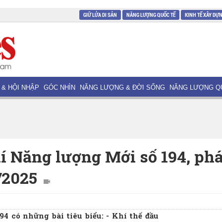
GIỮ LỬA DI SẢN
NĂNG LƯỢNG QUỐC TẾ
KINH TẾ XÂY DỰ
 & HỘI NHẬP
GÓC NHÌN
NĂNG LƯỢNG & ĐỜI SỐNG
NĂNG LƯỢNG Q
í Năng lượng Mới số 194, phá
/2025
4 có những bài tiêu biểu: - Khí thế đầu