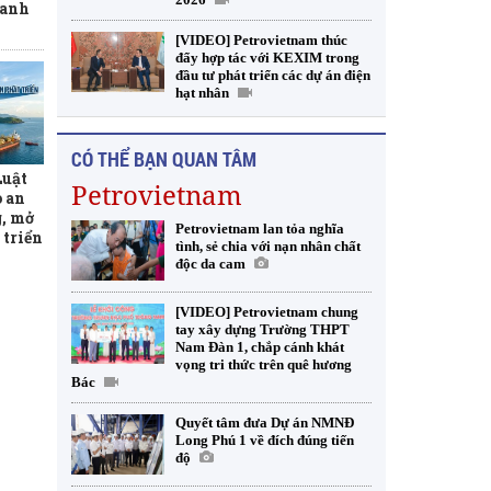
ranh
[VIDEO] Petrovietnam thúc
đẩy hợp tác với KEXIM trong
đầu tư phát triển các dự án điện
hạt nhân
CÓ THỂ BẠN QUAN TÂM
Luật
Petrovietnam
o an
, mở
Petrovietnam lan tỏa nghĩa
 triển
tình, sẻ chia với nạn nhân chất
độc da cam
[VIDEO] Petrovietnam chung
tay xây dựng Trường THPT
Nam Đàn 1, chắp cánh khát
vọng tri thức trên quê hương
Bác
Quyết tâm đưa Dự án NMNĐ
Long Phú 1 về đích đúng tiến
độ