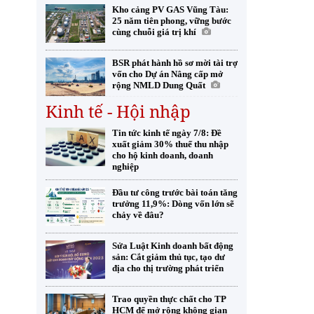
Kho cảng PV GAS Vũng Tàu:
25 năm tiên phong, vững bước
cùng chuỗi giá trị khí
BSR phát hành hồ sơ mời tài trợ
vốn cho Dự án Nâng cấp mở
rộng NMLD Dung Quất
Kinh tế - Hội nhập
Tin tức kinh tế ngày 7/8: Đề
xuất giảm 30% thuế thu nhập
cho hộ kinh doanh, doanh
nghiệp
Đầu tư công trước bài toán tăng
trưởng 11,9%: Dòng vốn lớn sẽ
chảy về đâu?
Sửa Luật Kinh doanh bất động
sản: Cắt giảm thủ tục, tạo dư
địa cho thị trường phát triển
Trao quyền thực chất cho TP
HCM để mở rộng không gian