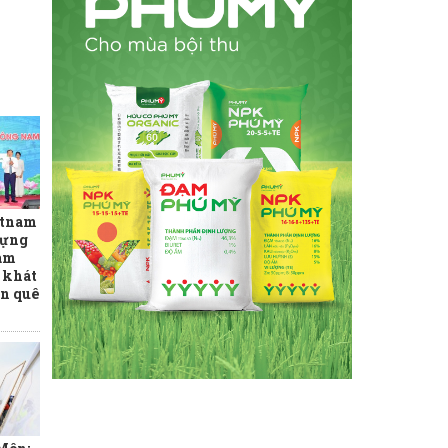
etnam
dựng
am
 khát
ên quê