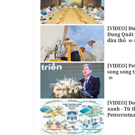
[VIDEO] Đư
Dung Quất 
dầu thô
[VIDEO] Pe
song song t
[VIDEO] Do
xanh - Từ t
Petroviet