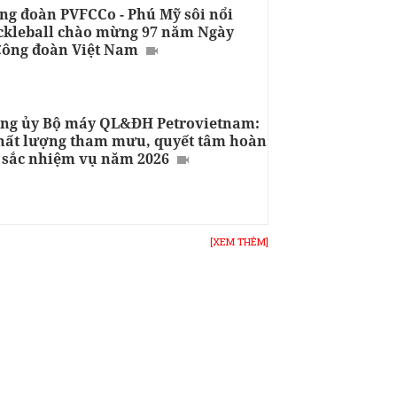
ng đoàn PVFCCo - Phú Mỹ sôi nổi
ickleball chào mừng 97 năm Ngày
Công đoàn Việt Nam
ng ủy Bộ máy QL&ĐH Petrovietnam:
hất lượng tham mưu, quyết tâm hoàn
 sắc nhiệm vụ năm 2026
[XEM THÊM]
I NHẬP
GÓC NHÌN
NĂNG LƯỢNG & ĐỜI SỐNG
NĂNG LƯỢNG QUỐC T
HỘI ĐỒNG CỐ VẤN