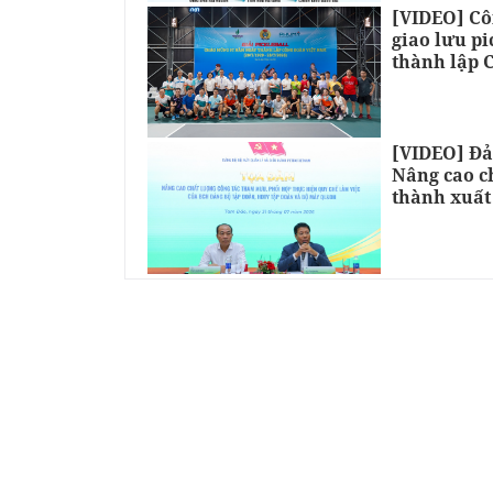
[VIDEO] Cô
giao lưu p
thành lập 
[VIDEO] Đả
Nâng cao c
thành xuất
PETROVIETNAM
HỘI DẦU KHÍ
TIÊU ĐIỂM
KINH TẾ & HỘ
Petro
Times
Tạp chí điện tử
Giấy phép hoạt động số:
50/GP-BTTTT ngày 10/2/2020