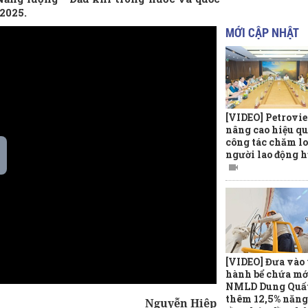
/2025.
MỚI CẬP NHẬT
[VIDEO] Petrovi
nâng cao hiệu q
công tác chăm lo
người lao động h
[VIDEO] Đưa vào
hành bể chứa mớ
NMLD Dung Quất
thêm 12,5% năng
Nguyễn Hiệp