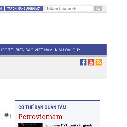
NG
TẠP CHÍ NĂNG LƯỢNG MỚI
UỐC TẾ
BIỂN ĐẢO VIỆT NAM
KIM LOẠI QUÝ
CÓ THỂ BẠN QUAN TÂM
Petrovietnam
|
Sinh viên PVU xuất sắc giành