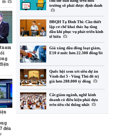
chủ thể bán hàng trên môi
trường số phải được định danh
ĐBQH Tạ Đình Thi: Cần thiết
lập cơ chế khai thác hạ tầng
dầu khí phục vụ phát triển kinh
tế biển
etnam
Giá xăng dầu đồng loạt giảm,
hối
E10 ở mức hơn 22.300 đồng/lít
rong
 điện
Quốc hội xem xét siêu dự án
Vành đai 5 - Vùng Thủ đô trị
giá hơn 288.000 tỷ đồng
Cắt giảm ngành, nghề kinh
doanh có điều kiện phải dựa
trên tiêu chí thống nhất
iện
ong
7 đến