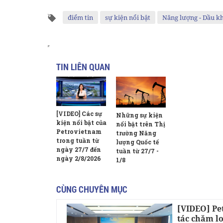
điểm tin
sự kiện nổi bật
Năng lượng - Dầu kh
TIN LIÊN QUAN
[VIDEO] Các sự
Những sự kiện
kiện nổi bật của
nổi bật trên Thị
Petrovietnam
trường Năng
trong tuần từ
lượng Quốc tế
ngày 27/7 đến
tuần từ 27/7 -
ngày 2/8/2026
1/8
CÙNG CHUYÊN MỤC
[VIDEO] Pe
tác chăm lo