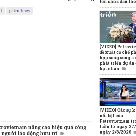
tồn chứa dầu thô
í
petrotimes
[VIDEO] Petrovi
đề xuất cơ chế p
hợp song song t
phát triển dự án
hạt nhân
[VIDEO] Các sự k
nổi bật của
Petrovietnam tr
tuần từ ngày 27/
trovietnam nâng cao hiệu quả công
ngày 2/8/2026
 người lao động hưu trí