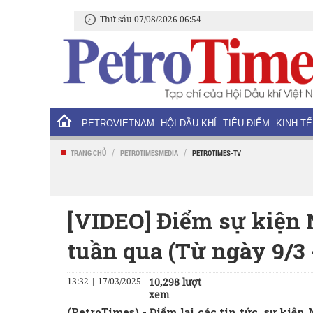
Thứ sáu 07/08/2026 06:54
PETROVIETNAM
HỘI DẦU KHÍ
TIÊU ĐIỂM
KINH TẾ
/
/
TRANG CHỦ
PETROTIMESMEDIA
PETROTIMES-TV
[VIDEO] Điểm sự kiện 
tuần qua (Từ ngày 9/3 
13:32 | 17/03/2025
10,298 lượt
xem
(PetroTimes) -
Điểm lại các tin tức, sự kiện