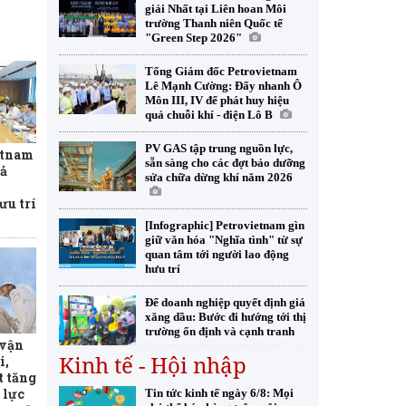
giải Nhất tại Liên hoan Môi
trường Thanh niên Quốc tế
"Green Step 2026"
Tổng Giám đốc Petrovietnam
Lê Mạnh Cường: Đẩy nhanh Ô
Môn III, IV để phát huy hiệu
quả chuỗi khí - điện Lô B
PV GAS tập trung nguồn lực,
etnam
sẵn sàng cho các đợt bảo dưỡng
uả
sửa chữa dừng khí năm 2026
ưu trí
[Infographic] Petrovietnam gìn
giữ văn hóa "Nghĩa tình" từ sự
quan tâm tới người lao động
hưu trí
Để doanh nghiệp quyết định giá
xăng dầu: Bước đi hướng tới thị
trường ổn định và cạnh tranh
 vận
Kinh tế - Hội nhập
i,
 tăng
 lực
Tin tức kinh tế ngày 6/8: Mọi