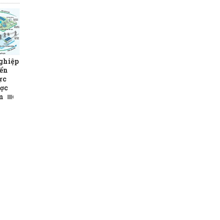
ghiệp
yển
ực
ược
m