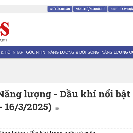
GIỮ LỬA DI SẢN
NĂNG LƯỢNG QUỐC TẾ
KINH TẾ XÂY DỰ
 & HỘI NHẬP
GÓC NHÌN
NĂNG LƯỢNG & ĐỜI SỐNG
NĂNG LƯỢNG Q
Năng lượng - Dầu khí nổi bật
- 16/3/2025)
 Năng lượng - Dầu khí trong nước và quốc