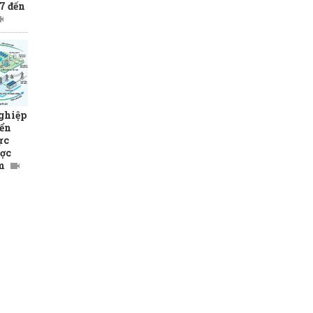
7 đến
ghiệp
yển
ực
ược
m