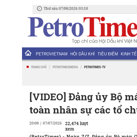
Thứ sáu 07/08/2026 03:10
PETROVIETNAM
HỘI DẦU KHÍ
TIÊU ĐIỂM
KINH TẾ
/
/
TRANG CHỦ
PETROTIMESMEDIA
PETROTIMES-TV
[VIDEO] Đảng ủy Bộ m
toàn nhân sự các tổ c
20:08 | 07/07/2026
22,474 lượt
xem
(PetroTimes) -
Ngày 7/7, Đảng ủy Bộ máy Q