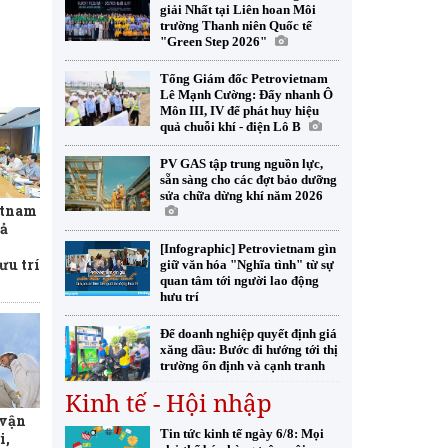
giải Nhất tại Liên hoan Môi
trường Thanh niên Quốc tế
"Green Step 2026"
Tổng Giám đốc Petrovietnam
Lê Mạnh Cường: Đẩy nhanh Ô
Môn III, IV để phát huy hiệu
quả chuỗi khí - điện Lô B
PV GAS tập trung nguồn lực,
sẵn sàng cho các đợt bảo dưỡng
sửa chữa dừng khí năm 2026
etnam
uả
[Infographic] Petrovietnam gìn
ưu trí
giữ văn hóa "Nghĩa tình" từ sự
quan tâm tới người lao động
hưu trí
Để doanh nghiệp quyết định giá
xăng dầu: Bước đi hướng tới thị
trường ổn định và cạnh tranh
Kinh tế - Hội nhập
 vận
Tin tức kinh tế ngày 6/8: Mọi
i,