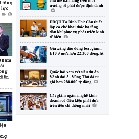
chủ thể bán hàng trên môi
 tăng
trường số phải được định danh
 lực
ĐBQH Tạ Đình Thi: Cần thiết
lập cơ chế khai thác hạ tầng
dầu khí phục vụ phát triển kinh
tế biển
Giá xăng dầu đồng loạt giảm,
E10 ở mức hơn 22.300 đồng/lít
etnam
hối
rong
Quốc hội xem xét siêu dự án
 điện
Vành đai 5 - Vùng Thủ đô trị
giá hơn 288.000 tỷ đồng
Cắt giảm ngành, nghề kinh
doanh có điều kiện phải dựa
trên tiêu chí thống nhất
iện
ong