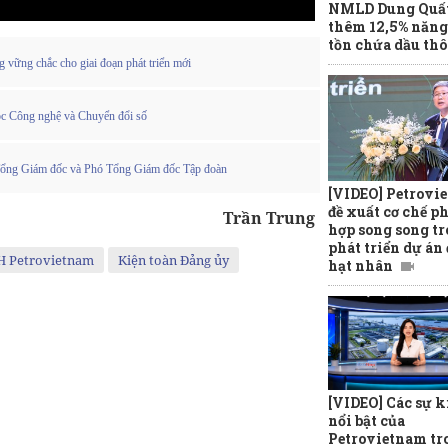
NMLD Dung Quất
thêm 12,5% năng
tồn chứa dầu thô
 vững chắc cho giai đoạn phát triển mới
c Công nghệ và Chuyển đổi số
 Tổng Giám đốc và Phó Tổng Giám đốc Tập đoàn
[VIDEO] Petrovi
đề xuất cơ chế p
Trần Trung
hợp song song t
phát triển dự án
H Petrovietnam
Kiện toàn Đảng ủy
hạt nhân
[VIDEO] Các sự k
nổi bật của
Petrovietnam tr