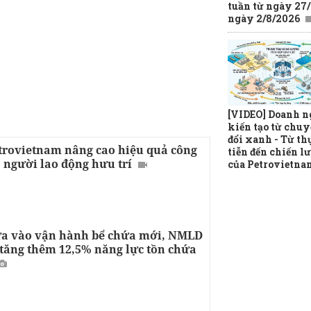
tuần từ ngày 27/
ngày 2/8/2026
[VIDEO] Doanh n
kiến tạo từ chu
đổi xanh - Từ th
trovietnam nâng cao hiệu quả công
tiễn đến chiến l
 người lao động hưu trí
của Petrovietna
a vào vận hành bể chứa mới, NMLD
tăng thêm 12,5% năng lực tồn chứa