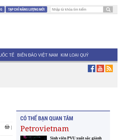
NG
TẠP CHÍ NĂNG LƯỢNG MỚI
UỐC TẾ
BIỂN ĐẢO VIỆT NAM
KIM LOẠI QUÝ
CÓ THỂ BẠN QUAN TÂM
Petrovietnam
|
Sinh viên PVU xuất sắc giành