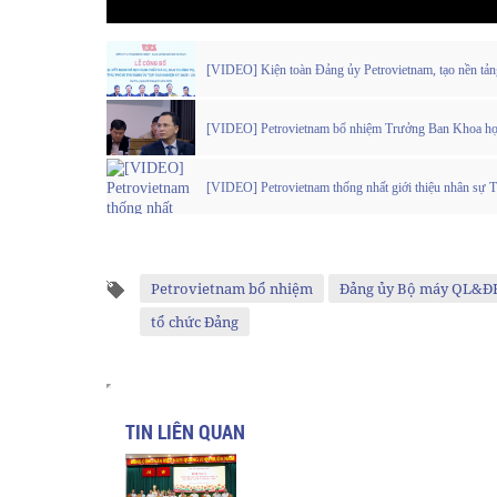
[VIDEO] Kiện toàn Đảng ủy Petrovietnam, tạo nền tảng
[VIDEO] Petrovietnam bổ nhiệm Trưởng Ban Khoa họ
[VIDEO] Petrovietnam thống nhất giới thiệu nhân sự
Petrovietnam bổ nhiệm
Đảng ủy Bộ máy QL&Đ
tổ chức Đảng
TIN LIÊN QUAN