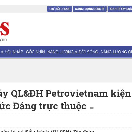
GIỮ LỬA DI SẢN
NĂNG LƯỢNG QUỐC TẾ
KINH TẾ XÂY DỰ
 & HỘI NHẬP
GÓC NHÌN
NĂNG LƯỢNG & ĐỜI SỐNG
NĂNG LƯỢNG Q
áy QL&ĐH Petrovietnam kiện
hức Đảng trực thuộc
uản lý và Điều hành (QL&ĐH) Tập đoàn