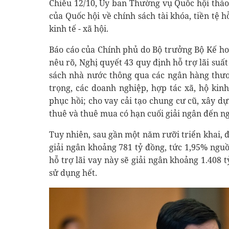
Chiều 12/10, Ủy ban Thường vụ Quốc hội thảo
của Quốc hội về chính sách tài khóa, tiền tệ 
kinh tế - xã hội.
Báo cáo của Chính phủ do Bộ trưởng Bộ Kế h
nêu rõ, Nghị quyết 43 quy định hỗ trợ lãi suất
sách nhà nước thông qua các ngân hàng thươ
trọng, các doanh nghiệp, hợp tác xã, hộ kin
phục hồi; cho vay cải tạo chung cư cũ, xây d
thuê và thuê mua có hạn cuối giải ngân đến n
Tuy nhiên, sau gần một năm rưỡi triển khai, 
giải ngân khoảng 781 tỷ đồng, tức 1,95% nguồn
hỗ trợ lãi vay này sẽ giải ngân khoảng 1.408 
sử dụng hết.