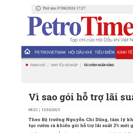
Thứ sáu 07/08/2026 17:27
PETROVIETNAM
HỘI DẦU KHÍ
TIÊU ĐIỂM
KINH TẾ
/
/
TRANG CHỦ
KINH TẾ & HỘI NHẬP
TÀI CHÍNH NGÂN HÀNG
Vì sao gói hỗ trợ lãi s
08:25 | 13/10/2023
Theo Bộ trưởng Nguyễn Chí Dũng, tâm lý kh
tục rườm rà khiến gói hỗ trợ lãi suất 2% mới g