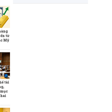
 hàng
ển từ
ạc Mỹ
hế tài
ng,
o mục
 hai