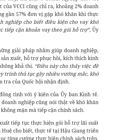
sát của VCCI cũng chỉ ra, khoảng 2% doanh
ng gần 57% đơn vị gặp khó khăn khi thực
h nghiệp cho biết điều kiện cho vay khó
c tiếp cận khoản vay theo gói hỗ trợ”,
Ủy
những giải pháp nhằm giúp doanh nghiệp,
sản xuất, hỗ trợ phục hồi, kích thích kinh
 không khả thi.
“Điều này cho thấy việc đề
uy trình thủ tục gây nhiều vướng mắc, khó
 tra của Quốc hội nhận định.
ồng tình với ý kiến của Ủy ban Kinh tế.
ều doanh nghiệp cũng nói thật về khó khăn
ọ không mặn mà tiếp cận chính sách.
ất tiếp tục thực hiện gói hỗ trợ lãi suất
 Huệ cho biết, thực tế tại Hậu Giang triển
 tục tăng cường thực hiện chính sách trên.