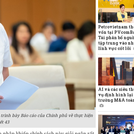
Petrovietnam th
vốn tại PVcomB
Tái phân bổ ngu
tập trung vào n
lĩnh vực cốt lõi
AI và các siêu t
vụ định hình lại 
trường M&A toà
trình bày Báo cáo của Chính phủ về thực hiện
ết 43
nhân khiến chính sách này giải ngân rất