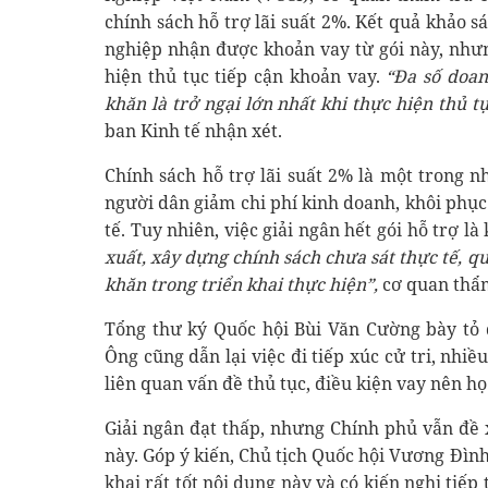
chính sách hỗ trợ lãi suất 2%. Kết quả khảo 
nghiệp nhận được khoản vay từ gói này, như
hiện thủ tục tiếp cận khoản vay.
“Đa số doan
khăn là trở ngại lớn nhất khi thực hiện thủ tụ
ban Kinh tế nhận xét.
Chính sách hỗ trợ lãi suất 2% là một trong 
người dân giảm chi phí kinh doanh, khôi phục 
tế. Tuy nhiên, việc giải ngân hết gói hỗ trợ là
xuất, xây dựng chính sách chưa sát thực tế, q
khăn trong triển khai thực hiện”,
cơ quan thẩm
Tổng thư ký Quốc hội Bùi Văn Cường bày tỏ đ
Ông cũng dẫn lại việc đi tiếp xúc cử tri, nhi
liên quan vấn đề thủ tục, điều kiện vay nên h
Giải ngân đạt thấp, nhưng Chính phủ vẫn đề xu
này. Góp ý kiến, Chủ tịch Quốc hội Vương Đình
khai rất tốt nội dung này và có kiến nghị tiếp