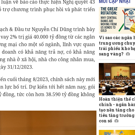
MỚI CẬP NHẬT
 luận về báo cáo thực hiện Nghị quyết 43
hỗ trợ chương trình phục hồi và phát triển
oạch & Đầu tư Nguyễn Chí Dũng trình bày
 vay 2% trị giá 40.000 tỷ đồng từ các ngân
Vì sao các ngân
trung ương chuy
ng mại cho một số ngành, lĩnh vực quan
trái phiếu kho b
h doanh có khả năng trả nợ, có khả năng
sang vàng?
ựng nhà ở xã hội, nhà cho công nhân mua,
gày 31/12/2023.
đến cuối tháng 8/2023, chính sách này mới
 lực bố trí. Dự kiến tới hết năm nay, gói
tỷ đồng, tức còn hơn 38.590 tỷ đồng không
Hoàn thiện thể c
chính - ngân hà
tạo nền tảng ch
tiêu tăng trưởng
con số