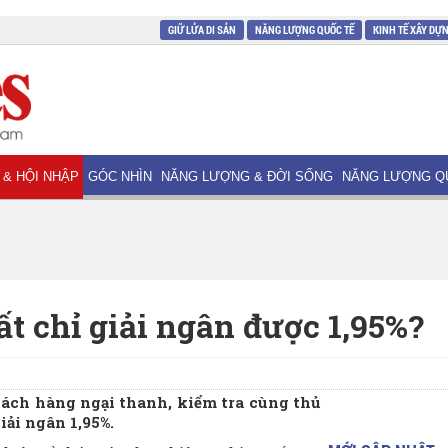
GIỮ LỬA DI SẢN
NĂNG LƯỢNG QUỐC TẾ
KINH TẾ XÂY DỰ
 & HỘI NHẬP
GÓC NHÌN
NĂNG LƯỢNG & ĐỜI SỐNG
NĂNG LƯỢNG Q
uất chỉ giải ngân được 1,95%?
ách hàng ngại thanh, kiểm tra cùng thủ
iải ngân 1,95%.