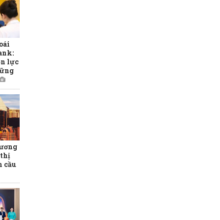
oái
ank:
ồn lực
hững
hương
thị
n cầu