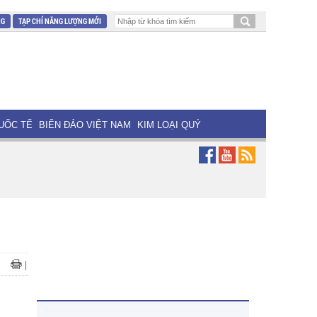
NG
TẠP CHÍ NĂNG LƯỢNG MỚI
UỐC TẾ
BIỂN ĐẢO VIỆT NAM
KIM LOẠI QUÝ
|