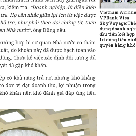
ra, kiểm tra.
“Doanh nghiệp đủ điều kiện
Vietnam Airline
ra. Họ cân nhắc giữa lợi ích từ việc được
VPBank Visa
 hỗ trợ, như phải theo dõi chứng từ, tuân
SkyVoyage: Thẻ 
dụng doanh ngh
uan Nhà nước”,
ông Dũng nêu.
đầu tiên kết hợp
trị dòng tiền và 
 trường hợp bị cơ quan Nhà nước có thẩm
quyền hàng khô
i suất, do khoản này đã được hạch toán vào
 đông. Chưa kể việc xác định đối tượng đủ
yết 43 gặp khó khăn.
ệp có khả năng trả nợ, nhưng khó khẳng
ó đơn vị đạt doanh thu, lợi nhuận trong
 khó khăn nên khó đánh giá đáp ứng tiêu