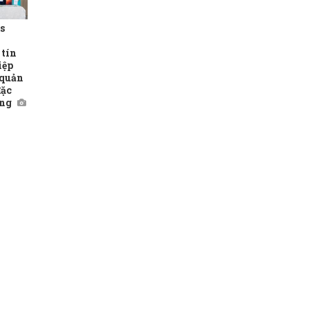
s
tín
iệp
 quản
đặc
ng