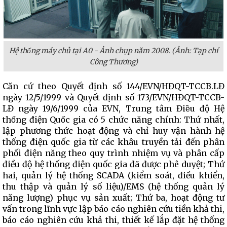
Hệ thống máy chủ tại A0 - Ảnh chụp năm 2008. (Ảnh: Tạp chí
Công Thương)
Căn cứ theo Quyết định số 144/EVN/HĐQT-TCCB.LĐ
ngày 12/5/1999 và Quyết định số 173/EVN/HĐQT-TCCB-
LĐ ngày 19/6/1999 của EVN, Trung tâm Điều độ Hệ
thống điện Quốc gia có 5 chức năng chính: Thứ nhất,
lập phương thức hoạt động và chỉ huy vận hành hệ
thống điện quốc gia từ các khâu truyền tải đến phân
phối điện năng theo quy trình nhiệm vụ và phân cấp
điều độ hệ thống điện quốc gia đã được phê duyệt; Thứ
hai, quản lý hệ thống SCADA (kiểm soát, điều khiển,
thu thập và quản lý số liệu)/EMS (hệ thống quản lý
năng lượng) phục vụ sản xuất; Thứ ba, hoạt động tư
vấn trong lĩnh vực lập báo cáo nghiên cứu tiền khả thi,
báo cáo nghiên cứu khả thi, thiết kế lắp đặt hệ thống