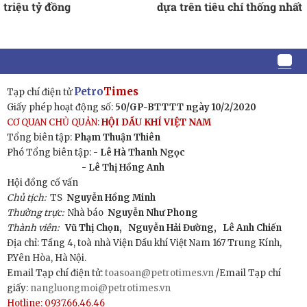
triệu tỷ đồng
dựa trên tiêu chí thống nhất
Petro
Times
Tạp chí điện tử
Giấy phép hoạt động số:
50/GP-BTTTT ngày 10/2/2020
CƠ QUAN CHỦ QUẢN:
HỘI DẦU KHÍ VIỆT NAM
Tổng biên tập:
Phạm Thuận Thiên
Phó Tổng biên tập: -
Lê Hà Thanh Ngọc
- Lê Thị Hồng Anh
Hội đồng cố vấn
Chủ tịch:
TS
Nguyễn Hồng Minh
Thường trực:
Nhà báo
Nguyễn Như Phong
Thành viên:
Vũ Thị Chọn,
Nguyễn Hải Đường,
Lê Anh Chiến
Địa chỉ: Tầng 4, toà nhà Viện Dầu khí Việt Nam 167 Trung Kính,
P.Yên Hòa, Hà Nội.
Email Tạp chí điện tử:
toasoan@petrotimes.vn
/Email Tạp chí
giấy:
nangluongmoi@petrotimes.vn
Hotline: 0937.66.46.46