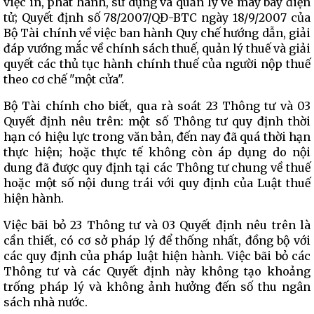
việc in, phát hành, sử dụng và quản lý vé máy bay điện
tử; Quyết định số 78/2007/QĐ-BTC ngày 18/9/2007 của
Bộ Tài chính về việc ban hành Quy chế hướng dẫn, giải
đáp vướng mắc về chính sách thuế, quản lý thuế và giải
quyết các thủ tục hành chính thuế của người nộp thuế
theo cơ chế "một cửa".
Bộ Tài chính cho biết, qua rà soát 23 Thông tư và 03
Quyết định nêu trên: một số Thông tư quy định thời
hạn có hiệu lực trong văn bản, đến nay đã quá thời hạn
thực hiện; hoặc thực tế không còn áp dụng do nội
dung đã được quy định tại các Thông tư chung về thuế
hoặc một số nội dung trái với quy định của Luật thuế
hiện hành.
Việc bãi bỏ 23 Thông tư và 03 Quyết định nêu trên là
cần thiết, có cơ sở pháp lý để thống nhất, đồng bộ với
các quy định của pháp luật hiện hành. Việc bãi bỏ các
Thông tư và các Quyết định này không tạo khoảng
trống pháp lý và không ảnh hưởng đến số thu ngân
sách nhà nước.