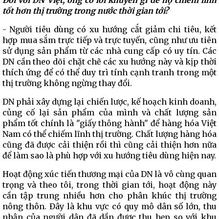
Đối với DN Việt, ông có lời khuyên gì để họ chiếm lĩnh
tốt hơn thị trường trong nước thời gian tới?
- Người tiêu dùng có xu hướng cắt giảm chi tiêu, kết
hợp mua sắm trực tiếp và trực tuyến, cũng như ưu tiên
sử dụng sản phẩm từ các nhà cung cấp có uy tín. Các
DN cần theo dõi chặt chẽ các xu hướng này và kịp thời
thích ứng để có thể duy trì tính cạnh tranh trong một
thị trường không ngừng thay đổi.
DN phải xây dựng lại chiến lược, kế hoạch kinh doanh,
củng cố lại sản phẩm của mình và chất lượng sản
phẩm tốt chính là "giấy thông hành" để hàng hóa Việt
Nam có thể chiếm lĩnh thị trường. Chất lượng hàng hóa
cũng đã được cải thiện rồi thì cũng cải thiện hơn nữa
để làm sao là phù hợp với xu hướng tiêu dùng hiện nay.
Hoạt động xúc tiến thương mại của DN là vô cùng quan
trọng và theo tôi, trong thời gian tới, hoạt động này
cần tập trung nhiều hơn cho phân khúc thị trường
nông thôn. Đây là khu vực có quy mô dân số lớn, thu
nhập của người dân đã dần được thu hẹp so với khu