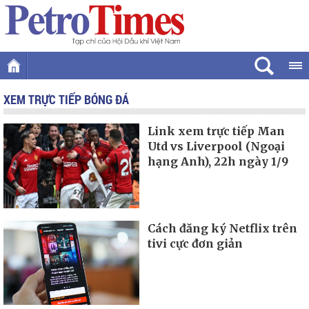
XEM TRỰC TIẾP BÓNG ĐÁ
Link xem trực tiếp Man
Utd vs Liverpool (Ngoại
hạng Anh), 22h ngày 1/9
Cách đăng ký Netflix trên
tivi cực đơn giản