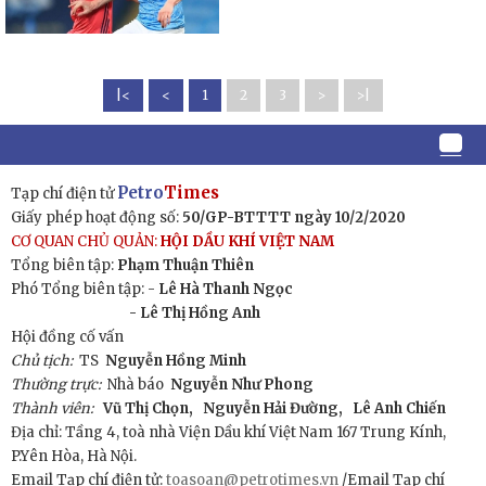
|<
<
1
2
3
>
>|
Petro
Times
Tạp chí điện tử
Giấy phép hoạt động số:
50/GP-BTTTT ngày 10/2/2020
CƠ QUAN CHỦ QUẢN:
HỘI DẦU KHÍ VIỆT NAM
Tổng biên tập:
Phạm Thuận Thiên
Phó Tổng biên tập: -
Lê Hà Thanh Ngọc
- Lê Thị Hồng Anh
Hội đồng cố vấn
Chủ tịch:
TS
Nguyễn Hồng Minh
Thường trực:
Nhà báo
Nguyễn Như Phong
Thành viên:
Vũ Thị Chọn,
Nguyễn Hải Đường,
Lê Anh Chiến
Địa chỉ: Tầng 4, toà nhà Viện Dầu khí Việt Nam 167 Trung Kính,
P.Yên Hòa, Hà Nội.
Email Tạp chí điện tử:
toasoan@petrotimes.vn
/Email Tạp chí