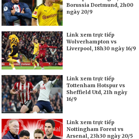
Borussia Dortmund, 2h00
ngày 20/9
Link xem trực tiếp
Wolverhampton vs
Liverpool, 18h30 ngày 16/9
Link xem trực tiếp
Tottenham Hotspur vs
Sheffield Utd, 21h ngày
16/9
Link xem trực tiếp
Nottingham Forest vs
Arsenal, 23h30 ngày 20/5