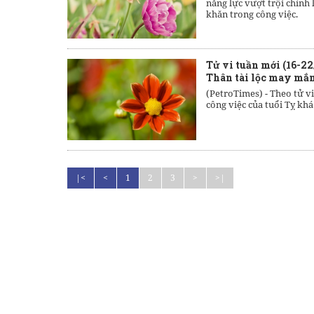
năng lực vượt trội chính
khăn trong công việc.
Tử vi tuần mới (16-22
Thân tài lộc may mắ
(PetroTimes) -
Theo tử vi
công việc của tuổi Tỵ khá
|<
<
1
2
3
>
>|