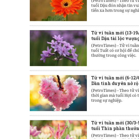
(PetroTimes) -
Theo tử vi
tuổi Dậu đón nhận tin vu
tiến xa hơn trong sự nghi
Tử vi tuần mới (13-19
tuổi Dậu tài lộc vượn
(PetroTimes) -
Tử vi tuần
tuổi Tuất có cơ hội để c
thường trong công việc.
Tử vi tuần mới (6-12/
Dần tình duyên nở rộ
(PetroTimes) -
Theo tử vi
thời gian mà tuổi Hợi có 
trong sự nghiệp.
Tử vi tuần mới (30/3-
tuổi Thìn phần thưởn
(PetroTimes) -
Theo tử vi