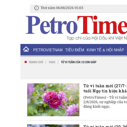
Thứ năm 06/08/2026 05:03
PETROVIETNAM
TIÊU ĐIỂM
KINH TẾ & HỘI NHẬP
/
/
TRANG CHỦ
TAGS
TỬ VI TUẦN CỦA 12 CON GIÁP
Tử vi tuần mới (27/7-
tuổi Ngọ tín hiệu kh
(PetroTimes) -
Tử vi tuần
2/8/2026, sự nghiệp của 
đáng kinh ngạc.
Tử vi tuần mới (20-26