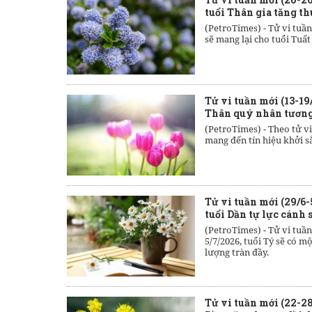
tuổi Thân gia tăng t
(PetroTimes) -
Tử vi tuần
sẽ mang lại cho tuổi Tuấ
Tử vi tuần mới (13-19/
Thân quý nhân tương
(PetroTimes) -
Theo tử vi
mang đến tín hiệu khởi sắc
Tử vi tuần mới (29/6-
tuổi Dần tự lực cánh 
(PetroTimes) -
Tử vi tuần
5/7/2026, tuổi Tý sẽ có m
lượng tràn đầy.
Tử vi tuần mới (22-28