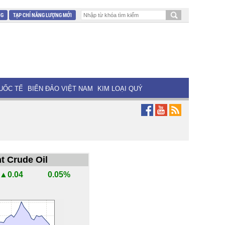
NG
TẠP CHÍ NĂNG LƯỢNG MỚI
UỐC TẾ
BIỂN ĐẢO VIỆT NAM
KIM LOẠI QUÝ
t Crude Oil
▲0.04
0.05%