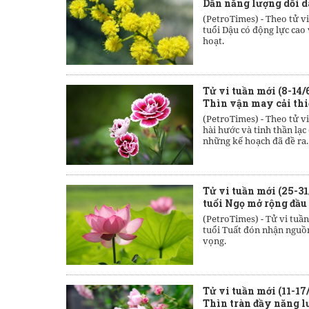
Dần năng lượng dồi d
(PetroTimes) -
Theo tử vi
tuổi Dậu có động lực cao 
hoạt.
Tử vi tuần mới (8-14/
Thìn vận may cải th
(PetroTimes) -
Theo tử vi
hài hước và tinh thần lạ
những kế hoạch đã đề ra.
Tử vi tuần mới (25-31
tuổi Ngọ mở rộng đầu
(PetroTimes) -
Tử vi tuần
tuổi Tuất đón nhận nguồn
vọng.
Tử vi tuần mới (11-17
Thìn tràn đầy năng 