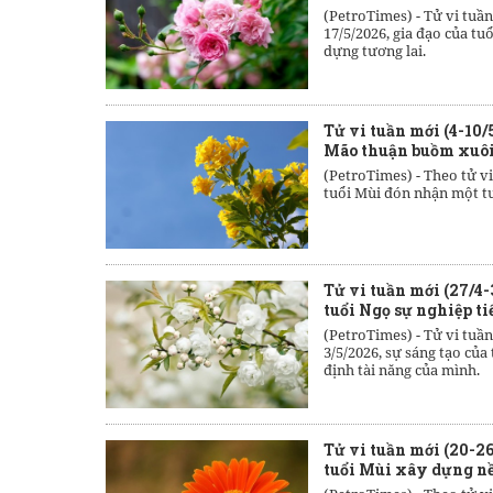
(PetroTimes) -
Tử vi tuần
17/5/2026, gia đạo của tu
dựng tương lai.
Tử vi tuần mới (4-10/
Mão thuận buồm xuôi
(PetroTimes) -
Theo tử vi
tuổi Mùi đón nhận một tu
Tử vi tuần mới (27/4-
tuổi Ngọ sự nghiệp ti
(PetroTimes) -
Tử vi tuần
3/5/2026, sự sáng tạo củ
định tài năng của mình.
Tử vi tuần mới (20-26
tuổi Mùi xây dựng n