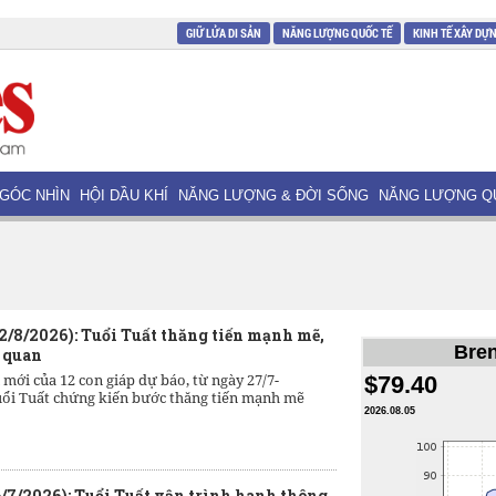
GIỮ LỬA DI SẢN
NĂNG LƯỢNG QUỐC TẾ
KINH TẾ XÂY DỰ
GÓC NHÌN
HỘI DẦU KHÍ
NĂNG LƯỢNG & ĐỜI SỐNG
NĂNG LƯỢNG Q
2/8/2026): Tuổi Tuất thăng tiến mạnh mẽ,
Bren
ả quan
 mới của 12 con giáp dự báo, từ ngày 27/7-
$79.40
tuổi Tuất chứng kiến bước thăng tiến mạnh mẽ
2026.08.05
/7/2026): Tuổi Tuất vận trình hanh thông,