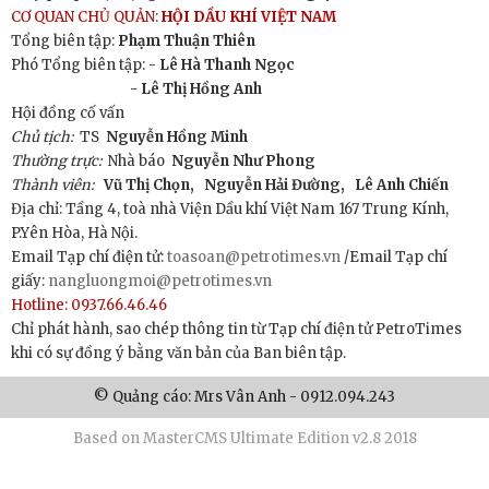
CƠ QUAN CHỦ QUẢN:
HỘI DẦU KHÍ VIỆT NAM
Tổng biên tập:
Phạm Thuận Thiên
Phó Tổng biên tập: -
Lê Hà Thanh Ngọc
- Lê Thị Hồng Anh
Hội đồng cố vấn
Chủ tịch:
TS
Nguyễn Hồng Minh
Thường trực:
Nhà báo
Nguyễn Như Phong
Thành viên:
Vũ Thị Chọn,
Nguyễn Hải Đường,
Lê Anh Chiến
Địa chỉ: Tầng 4, toà nhà Viện Dầu khí Việt Nam 167 Trung Kính,
P.Yên Hòa, Hà Nội.
Email Tạp chí điện tử:
toasoan@petrotimes.vn
/Email Tạp chí
giấy:
nangluongmoi@petrotimes.vn
Hotline: 0937.66.46.46
Chỉ phát hành, sao chép thông tin từ Tạp chí điện tử PetroTimes
khi có sự đồng ý bằng văn bản của Ban biên tập.
© Quảng cáo: Mrs Vân Anh - 0912.094.243
Based on MasterCMS Ultimate Edition v2.8 2018