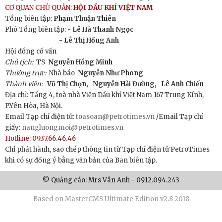
CƠ QUAN CHỦ QUẢN:
HỘI DẦU KHÍ VIỆT NAM
Tổng biên tập:
Phạm Thuận Thiên
Phó Tổng biên tập: -
Lê Hà Thanh Ngọc
- Lê Thị Hồng Anh
Hội đồng cố vấn
Chủ tịch:
TS
Nguyễn Hồng Minh
Thường trực:
Nhà báo
Nguyễn Như Phong
Thành viên:
Vũ Thị Chọn,
Nguyễn Hải Đường,
Lê Anh Chiến
Địa chỉ: Tầng 4, toà nhà Viện Dầu khí Việt Nam 167 Trung Kính,
P.Yên Hòa, Hà Nội.
Email Tạp chí điện tử:
toasoan@petrotimes.vn
/Email Tạp chí
giấy:
nangluongmoi@petrotimes.vn
Hotline: 0937.66.46.46
Chỉ phát hành, sao chép thông tin từ Tạp chí điện tử PetroTimes
khi có sự đồng ý bằng văn bản của Ban biên tập.
© Quảng cáo: Mrs Vân Anh - 0912.094.243
Based on MasterCMS Ultimate Edition v2.8 2018