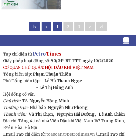
|<
<
1
2
3
>
>|
Petro
Times
Tạp chí điện tử
Giấy phép hoạt động số:
50/GP-BTTTT ngày 10/2/2020
CƠ QUAN CHỦ QUẢN:
HỘI DẦU KHÍ VIỆT NAM
Tổng biên tập:
Phạm Thuận Thiên
Phó Tổng biên tập: -
Lê Hà Thanh Ngọc
- Lê Thị Hồng Anh
Hội đồng cố vấn
Chủ tịch:
TS
Nguyễn Hồng Minh
Thường trực:
Nhà báo
Nguyễn Như Phong
Thành viên:
Vũ Thị Chọn,
Nguyễn Hải Đường,
Lê Anh Chiến
Địa chỉ: Tầng 4, toà nhà Viện Dầu khí Việt Nam 167 Trung Kính,
P.Yên Hòa, Hà Nội.
Email Tạp chí điện tử:
toasoan@petrotimes.vn
/Email Tạp chí