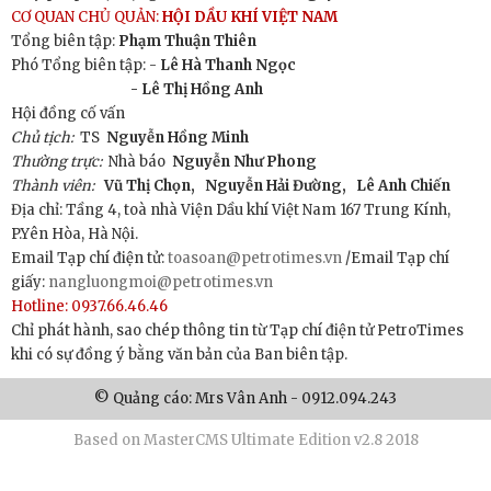
CƠ QUAN CHỦ QUẢN:
HỘI DẦU KHÍ VIỆT NAM
Tổng biên tập:
Phạm Thuận Thiên
Phó Tổng biên tập: -
Lê Hà Thanh Ngọc
- Lê Thị Hồng Anh
Hội đồng cố vấn
Chủ tịch:
TS
Nguyễn Hồng Minh
Thường trực:
Nhà báo
Nguyễn Như Phong
Thành viên:
Vũ Thị Chọn,
Nguyễn Hải Đường,
Lê Anh Chiến
Địa chỉ: Tầng 4, toà nhà Viện Dầu khí Việt Nam 167 Trung Kính,
P.Yên Hòa, Hà Nội.
Email Tạp chí điện tử:
toasoan@petrotimes.vn
/Email Tạp chí
giấy:
nangluongmoi@petrotimes.vn
Hotline: 0937.66.46.46
Chỉ phát hành, sao chép thông tin từ Tạp chí điện tử PetroTimes
khi có sự đồng ý bằng văn bản của Ban biên tập.
© Quảng cáo: Mrs Vân Anh - 0912.094.243
Based on MasterCMS Ultimate Edition v2.8 2018