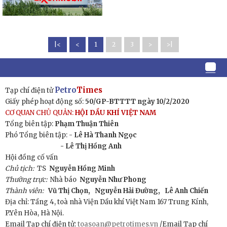
|<
<
1
2
3
>
>|
Petro
Times
Tạp chí điện tử
Giấy phép hoạt động số:
50/GP-BTTTT ngày 10/2/2020
CƠ QUAN CHỦ QUẢN:
HỘI DẦU KHÍ VIỆT NAM
Tổng biên tập:
Phạm Thuận Thiên
Phó Tổng biên tập: -
Lê Hà Thanh Ngọc
- Lê Thị Hồng Anh
Hội đồng cố vấn
Chủ tịch:
TS
Nguyễn Hồng Minh
Thường trực:
Nhà báo
Nguyễn Như Phong
Thành viên:
Vũ Thị Chọn,
Nguyễn Hải Đường,
Lê Anh Chiến
Địa chỉ: Tầng 4, toà nhà Viện Dầu khí Việt Nam 167 Trung Kính,
P.Yên Hòa, Hà Nội.
Email Tạp chí điện tử:
toasoan@petrotimes.vn
/Email Tạp chí