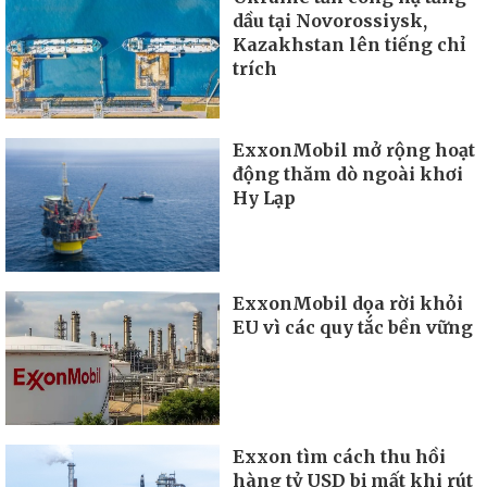
dầu tại Novorossiysk,
Kazakhstan lên tiếng chỉ
trích
ExxonMobil mở rộng hoạt
động thăm dò ngoài khơi
Hy Lạp
ExxonMobil dọa rời khỏi
EU vì các quy tắc bền vững
Exxon tìm cách thu hồi
hàng tỷ USD bị mất khi rút