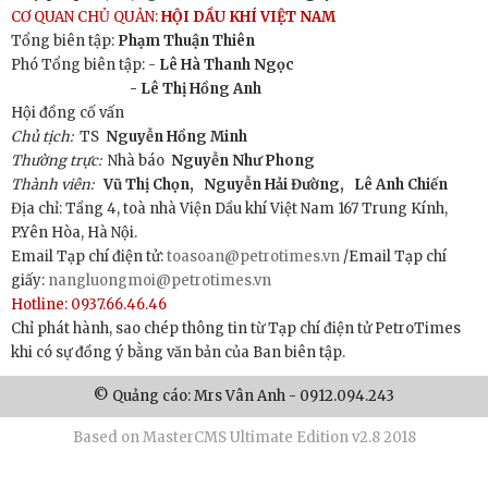
CƠ QUAN CHỦ QUẢN:
HỘI DẦU KHÍ VIỆT NAM
Tổng biên tập:
Phạm Thuận Thiên
Phó Tổng biên tập: -
Lê Hà Thanh Ngọc
- Lê Thị Hồng Anh
Hội đồng cố vấn
Chủ tịch:
TS
Nguyễn Hồng Minh
Thường trực:
Nhà báo
Nguyễn Như Phong
Thành viên:
Vũ Thị Chọn,
Nguyễn Hải Đường,
Lê Anh Chiến
Địa chỉ: Tầng 4, toà nhà Viện Dầu khí Việt Nam 167 Trung Kính,
P.Yên Hòa, Hà Nội.
Email Tạp chí điện tử:
toasoan@petrotimes.vn
/Email Tạp chí
giấy:
nangluongmoi@petrotimes.vn
Hotline: 0937.66.46.46
Chỉ phát hành, sao chép thông tin từ Tạp chí điện tử PetroTimes
khi có sự đồng ý bằng văn bản của Ban biên tập.
© Quảng cáo: Mrs Vân Anh - 0912.094.243
Based on MasterCMS Ultimate Edition v2.8 2018