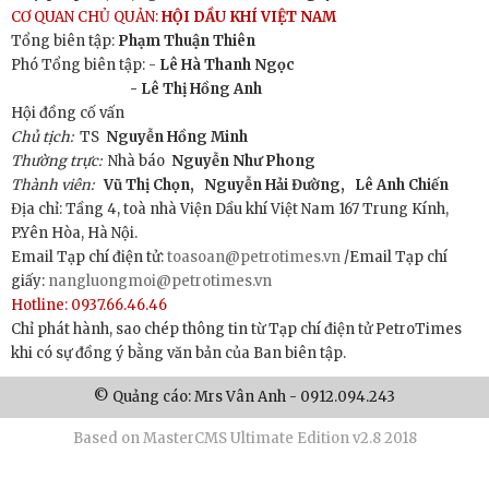
CƠ QUAN CHỦ QUẢN:
HỘI DẦU KHÍ VIỆT NAM
Tổng biên tập:
Phạm Thuận Thiên
Phó Tổng biên tập: -
Lê Hà Thanh Ngọc
- Lê Thị Hồng Anh
Hội đồng cố vấn
Chủ tịch:
TS
Nguyễn Hồng Minh
Thường trực:
Nhà báo
Nguyễn Như Phong
Thành viên:
Vũ Thị Chọn,
Nguyễn Hải Đường,
Lê Anh Chiến
Địa chỉ: Tầng 4, toà nhà Viện Dầu khí Việt Nam 167 Trung Kính,
P.Yên Hòa, Hà Nội.
Email Tạp chí điện tử:
toasoan@petrotimes.vn
/Email Tạp chí
giấy:
nangluongmoi@petrotimes.vn
Hotline: 0937.66.46.46
Chỉ phát hành, sao chép thông tin từ Tạp chí điện tử PetroTimes
khi có sự đồng ý bằng văn bản của Ban biên tập.
© Quảng cáo: Mrs Vân Anh - 0912.094.243
Based on MasterCMS Ultimate Edition v2.8 2018