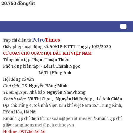
20.750 đồng/lít
Petro
Times
Tạp chí điện tử
Giấy phép hoạt động số:
50/GP-BTTTT ngày 10/2/2020
CƠ QUAN CHỦ QUẢN:
HỘI DẦU KHÍ VIỆT NAM
Tổng biên tập:
Phạm Thuận Thiên
Phó Tổng biên tập: -
Lê Hà Thanh Ngọc
- Lê Thị Hồng Anh
Hội đồng cố vấn
Chủ tịch:
TS
Nguyễn Hồng Minh
Thường trực:
Nhà báo
Nguyễn Như Phong
Thành viên:
Vũ Thị Chọn,
Nguyễn Hải Đường,
Lê Anh Chiến
Địa chỉ: Tầng 4, toà nhà Viện Dầu khí Việt Nam 167 Trung Kính,
P.Yên Hòa, Hà Nội.
Email Tạp chí điện tử:
toasoan@petrotimes.vn
/Email Tạp chí
giấy:
nangluongmoi@petrotimes.vn
Hotline: 0937.66.46.46