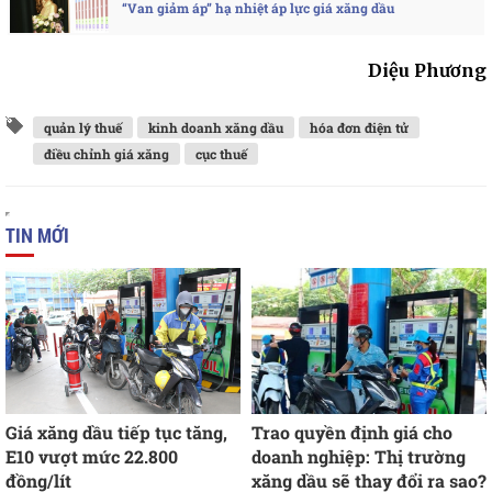
“Van giảm áp” hạ nhiệt áp lực giá xăng dầu
Diệu Phương
quản lý thuế
kinh doanh xăng dầu
hóa đơn điện tử
điều chỉnh giá xăng
cục thuế
TIN MỚI
Giá xăng dầu tiếp tục tăng,
Trao quyền định giá cho
E10 vượt mức 22.800
doanh nghiệp: Thị trường
đồng/lít
xăng dầu sẽ thay đổi ra sao?