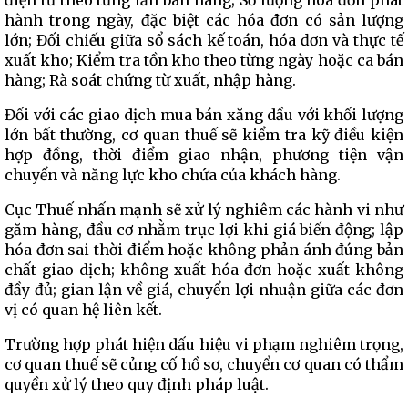
điện tử theo từng lần bán hàng; Số lượng hóa đơn phát
hành trong ngày, đặc biệt các hóa đơn có sản lượng
lớn; Đối chiếu giữa sổ sách kế toán, hóa đơn và thực tế
xuất kho; Kiểm tra tồn kho theo từng ngày hoặc ca bán
hàng; Rà soát chứng từ xuất, nhập hàng.
Đối với các giao dịch mua bán xăng dầu với khối lượng
lớn bất thường, cơ quan thuế sẽ kiểm tra kỹ điều kiện
hợp đồng, thời điểm giao nhận, phương tiện vận
chuyển và năng lực kho chứa của khách hàng.
Cục Thuế nhấn mạnh sẽ xử lý nghiêm các hành vi như
găm hàng, đầu cơ nhằm trục lợi khi giá biến động; lập
hóa đơn sai thời điểm hoặc không phản ánh đúng bản
chất giao dịch; không xuất hóa đơn hoặc xuất không
đầy đủ; gian lận về giá, chuyển lợi nhuận giữa các đơn
vị có quan hệ liên kết.
Trường hợp phát hiện dấu hiệu vi phạm nghiêm trọng,
cơ quan thuế sẽ củng cố hồ sơ, chuyển cơ quan có thẩm
quyền xử lý theo quy định pháp luật.