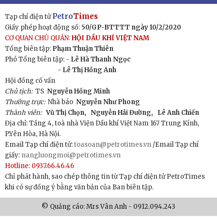
Petro
Times
Tạp chí điện tử
Giấy phép hoạt động số:
50/GP-BTTTT ngày 10/2/2020
CƠ QUAN CHỦ QUẢN:
HỘI DẦU KHÍ VIỆT NAM
Tổng biên tập:
Phạm Thuận Thiên
Phó Tổng biên tập: -
Lê Hà Thanh Ngọc
- Lê Thị Hồng Anh
Hội đồng cố vấn
Chủ tịch:
TS
Nguyễn Hồng Minh
Thường trực:
Nhà báo
Nguyễn Như Phong
Thành viên:
Vũ Thị Chọn,
Nguyễn Hải Đường,
Lê Anh Chiến
Địa chỉ: Tầng 4, toà nhà Viện Dầu khí Việt Nam 167 Trung Kính,
P.Yên Hòa, Hà Nội.
Email Tạp chí điện tử:
toasoan@petrotimes.vn
/Email Tạp chí
giấy:
nangluongmoi@petrotimes.vn
Hotline: 0937.66.46.46
Chỉ phát hành, sao chép thông tin từ Tạp chí điện tử PetroTimes
khi có sự đồng ý bằng văn bản của Ban biên tập.
© Quảng cáo: Mrs Vân Anh - 0912.094.243