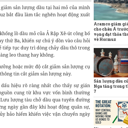
 giảm sản lượng dầu tại hai mỏ của mình
uz bắt đầu làm tắc nghẽn hoạt động xuất
Aramco giảm giá
cho châu Á trướ
ã khổng lồ dầu mỏ của Ả Rập Xê-út công bố
vọng đạt thỏa t
về Hormuz
y thứ Ba, khiến sự chú ý dồn vào câu hỏi
ể tiếp tục duy trì dòng chảy dầu thô trong
càng leo thang hay không.
ưởng hoặc mức độ cắt giảm sản lượng cụ
thông tin cắt giảm sản lượng này.
Sản lượng dầu c
 dấu hiệu rõ ràng nhất cho thấy sự gián
Nga tăng trong 
7
guồn cung từ khu vực vốn bình thường
. Lưu lượng tàu chở dầu qua tuyến đường
ng ngày gần đây khi hoạt động quân sự,
 hủy bảo hiểm khiến việc vận chuyển ngày