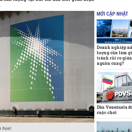
.
MỚI CẬP NHẬT
Doanh nghiệp n
lượng cần làm gì
tránh rủi ro giá
nguồn cung?
Dầu Venezuela đ
cuộc chơi
 họa)