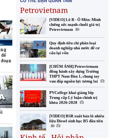
CÓ THỂ BẠN QUAN TÂM
Petrovietnam
[VIDEO] Lô B - Ô Môn: Minh
chứng sức mạnh chuỗi giá trị
Petrovietnam
Quy định tiêu chí phân loại
doanh nghiệp nhà nước để cơ
ăng
cấu lại vốn
 để
n đoạn
[CHÙM ẢNH] Petrovietnam
đồng hành xây dựng Trường
THPT Nam Đàn 1, chung tay
vun đắp nguồn lực tương lai
PVCollege khai giảng lớp
Trung cấp Lý luận chính trị
khóa 2026-2028
ổi
[VIDEO] BSR xuất bán lô nhiên
liệu Diesel sinh học B5 đầu tiên
Kinh tế - Hội nhập