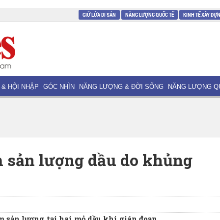
GIỮ LỬA DI SẢN
NĂNG LƯỢNG QUỐC TẾ
KINH TẾ XÂY DỰ
 & HỘI NHẬP
GÓC NHÌN
NĂNG LƯỢNG & ĐỜI SỐNG
NĂNG LƯỢNG Q
m sản lượng dầu do khủng
m sản lượng tại hai mỏ dầu khi gián đoạn