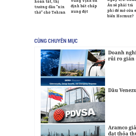
vùng Vịnh ổn
hoàn tất, thị
Âu sẽ phải trả
định bất chấp
trường dầu "nín
phí để mở cửa 
xung đột
thở" chờ Tehran
biển Hormuz?
CÙNG CHUYÊN MỤC
Doanh nghi
rủi ro giá
Dầu Venezu
Aramco giả
đạt thỏa t