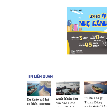
TIN LIÊN QUAN
"Điểm nóng"
Xuất khẩu dầu
Dự thảo mở lại
Trung Đông
của các nước
eo biển Hormuz
ngày 6/8: Châ