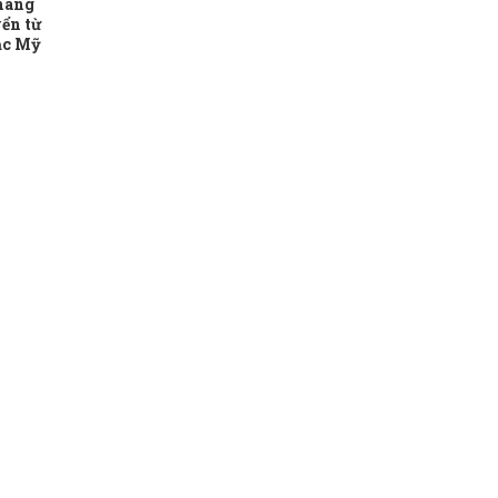
 hàng
ển từ
ạc Mỹ