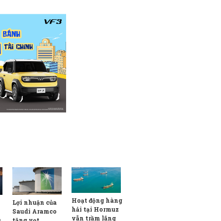
Hoạt động hàng
Lợi nhuận của
hải tại Hormuz
Saudi Aramco
vẫn trầm lắng
tăng vọt
u