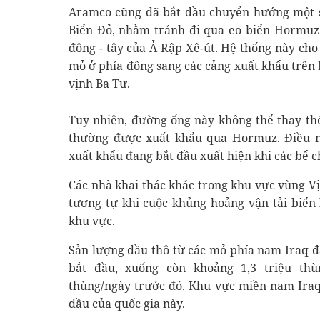
Aramco cũng đã bắt đầu chuyển hướng một s
Biển Đỏ, nhằm tránh đi qua eo biển Hormuz
đông - tây của Ả Rập Xê-út. Hệ thống này ch
mỏ ở phía đông sang các cảng xuất khẩu trên 
vịnh Ba Tư.
Tuy nhiên, đường ống này không thể thay th
thường được xuất khẩu qua Hormuz. Điều n
xuất khẩu đang bắt đầu xuất hiện khi các bể 
Các nhà khai thác khác trong khu vực vùng V
tương tự khi cuộc khủng hoảng vận tải biển
khu vực.
Sản lượng dầu thô từ các mỏ phía nam Iraq đ
bắt đầu, xuống còn khoảng 1,3 triệu thù
thùng/ngày trước đó. Khu vực miền nam Iraq
dầu của quốc gia này.