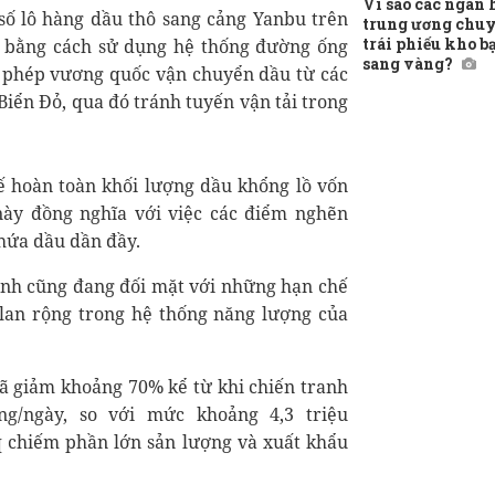
Vì sao các ngân
ố lô hàng dầu thô sang cảng Yanbu trên
trung ương chuy
trái phiếu kho b
 bằng cách sử dụng hệ thống đường ống
sang vàng?
o phép vương quốc vận chuyển dầu từ các
Biển Đỏ, qua đó tránh tuyến vận tải trong
ế hoàn toàn khối lượng dầu khổng lồ vốn
ày đồng nghĩa với việc các điểm nghẽn
chứa dầu dần đầy.
ịnh cũng đang đối mặt với những hạn chế
 lan rộng trong hệ thống năng lượng của
ã giảm khoảng 70% kể từ khi chiến tranh
ng/ngày, so với mức khoảng 4,3 triệu
 chiếm phần lớn sản lượng và xuất khẩu