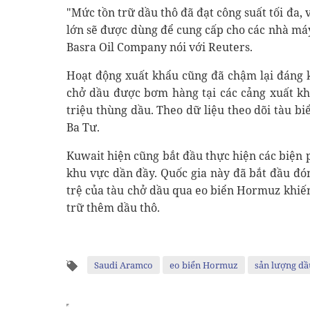
"Mức tồn trữ dầu thô đã đạt công suất tối đa, 
lớn sẽ được dùng để cung cấp cho các nhà má
Basra Oil Company nói với Reuters.
Hoạt động xuất khẩu cũng đã chậm lại đáng k
chở dầu được bơm hàng tại các cảng xuất kh
triệu thùng dầu. Theo dữ liệu theo dõi tàu bi
Ba Tư.
Kuwait hiện cũng bắt đầu thực hiện các biện 
khu vực dần đầy. Quốc gia này đã bắt đầu đó
trệ của tàu chở dầu qua eo biển Hormuz khiế
trữ thêm dầu thô.
Saudi Aramco
eo biển Hormuz
sản lượng dầ