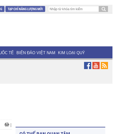
NG
TẠP CHÍ NĂNG LƯỢNG MỚI
UỐC TẾ
BIỂN ĐẢO VIỆT NAM
KIM LOẠI QUÝ
|