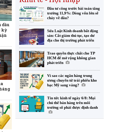
Đầu tư công trước bài toán tăng
trưởng 11,9%: Dòng vốn lớn sẽ
chảy về đâu?
 dầu
c kỳ
Sửa Luật Kinh doanh bất động
huận
sản: Cắt giảm thủ tục, tạo dư
địa cho thị trường phát triển
Trao quyền thực chất cho TP
HCM để mở rộng không gian
phát triển
Vì sao các ngân hàng trung
ương chuyển từ trái phiếu kho
ủa
bạc Mỹ sang vàng?
tháng
Tin tức kinh tế ngày 6/8: Mọi
chủ thể bán hàng trên môi
trường số phải được định danh