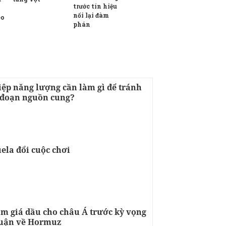
trước tín hiệu
nối lại đàm
eo
phán
ệp năng lượng cần làm gì để tránh
n đoạn nguồn cung?
ela đổi cuộc chơi
m giá dầu cho châu Á trước kỳ vọng
huận về Hormuz