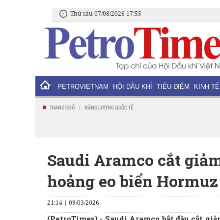
Thứ sáu 07/08/2026 17:55
PETROVIETNAM
HỘI DẦU KHÍ
TIÊU ĐIỂM
KINH TẾ
/
TRANG CHỦ
NĂNG LƯỢNG QUỐC TẾ
Saudi Aramco cắt giả
hoảng eo biển Hormuz
21:14 | 09/03/2026
(PetroTimes) -
Saudi Aramco bắt đầu cắt giả