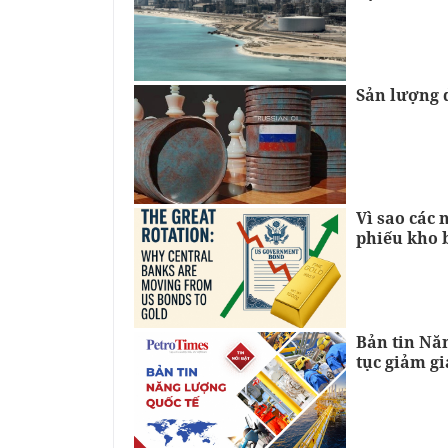
Sản lượng 
Vì sao các 
phiếu kho 
Bản tin Năn
tục giảm gi