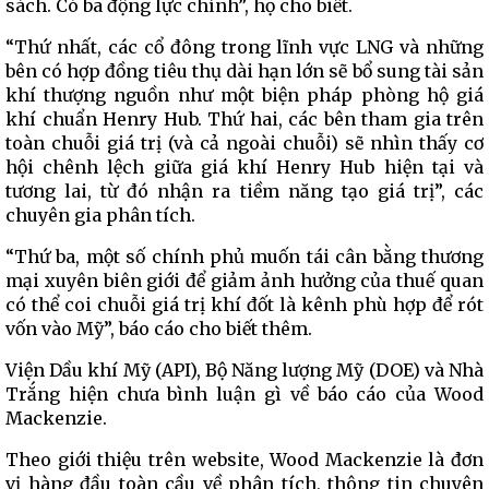
sách. Có ba động lực chính”, họ cho biết.
“Thứ nhất, các cổ đông trong lĩnh vực LNG và những
bên có hợp đồng tiêu thụ dài hạn lớn sẽ bổ sung tài sản
khí thượng nguồn như một biện pháp phòng hộ giá
khí chuẩn Henry Hub. Thứ hai, các bên tham gia trên
toàn chuỗi giá trị (và cả ngoài chuỗi) sẽ nhìn thấy cơ
hội chênh lệch giữa giá khí Henry Hub hiện tại và
tương lai, từ đó nhận ra tiềm năng tạo giá trị”, các
chuyên gia phân tích.
“Thứ ba, một số chính phủ muốn tái cân bằng thương
mại xuyên biên giới để giảm ảnh hưởng của thuế quan
có thể coi chuỗi giá trị khí đốt là kênh phù hợp để rót
vốn vào Mỹ”, báo cáo cho biết thêm.
Viện Dầu khí Mỹ (API), Bộ Năng lượng Mỹ (DOE) và Nhà
Trắng hiện chưa bình luận gì về báo cáo của Wood
Mackenzie.
Theo giới thiệu trên website, Wood Mackenzie là đơn
vị hàng đầu toàn cầu về phân tích, thông tin chuyên