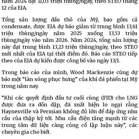
năm 2024 đạt 11,03 triệu thùng/ngày, theo STEO tháng
12 của EIA.
Tổng sản lượng dầu thô của Mỹ, bao gồm cả
condensate, được EIA dự báo giảm từ trung bình 13,61
triệu thùng/ngày năm 2025 xuống 13,53 triệu
thùng/ngày vào năm 2026. Năm 2024, tổng sản lượng
này đạt trung bình 13,23 triệu thùng/ngày, theo STEO
mới nhất của EIA tại thời điểm đó. Báo cáo STEO tiếp
theo của EIA dự kiến được công bố vào ngày 13/1.
Trong báo cáo của mình, Wood Mackenzie cũng dự
báo một “làn sóng phục hưng” của khí đá phiến tại Mỹ
trong năm nay.
“Khi các quyết định đầu tư cuối cùng (FID) cho LNG
được đưa ra dồn dập, đã xuất hiện lo ngại rằng
Haynesville và Permian không đủ lớn để đáp ứng nhu
cầu của thập kỷ tới. Nhu cầu điện tăng mạnh từ các
trung tâm dữ liệu càng củng cố lập luận này”, các
chuyên gia cho biết.