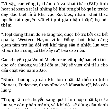
“Vì vậy, các công ty thăm dò và khai thác (E&P) linh
hoạt sẽ xem xét lại những bể khí từng bị bỏ quên trước
đây, đặc biệt là ở khu vực Rockies, nhằm khai thác
nguồn tài nguyên với chi phí gia nhập thấp”, họ nói
thêm.
“Hoạt động thăm dò sẽ tăng tốc, được hỗ trợ bởi các kết
quả tại Western Haynesville. Đồng thời, khả năng
quan tâm trở lại đối với khí tầng sâu ở nhiều lưu vực
khác nhau cũng có thể xảy ra”, báo cáo nêu.
Các chuyên gia Wood Mackenzie cũng dự báo chi tiêu
cho các thương vụ khí đốt tại Mỹ sẽ vượt chi tiêu cho
dầu chặt vào năm 2026.
“Nhiều thương vụ dầu khí lớn nhất đã diễn ra (như
Pioneer, Endeavor, CrownRock và Marathon)”, báo cáo
lưu ý.
“Trọng tâm sẽ chuyển sang quá trình hợp nhất tại các
lưu vực còn phân mảnh, và khí đốt sẽ đứng đầu danh