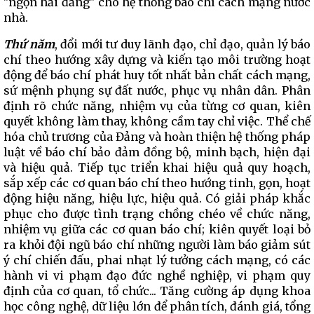
"ngọn hải đăng" cho hệ thống báo chí cách mạng nước
nhà.
Thứ năm
, đổi mới tư duy lãnh đạo, chỉ đạo, quản lý báo
chí theo hướng xây dựng và kiến tạo môi trường hoạt
động để báo chí phát huy tốt nhất bản chất cách mạng,
sứ mệnh phụng sự đất nước, phục vụ nhân dân. Phân
định rõ chức năng, nhiệm vụ của từng cơ quan, kiên
quyết không làm thay, không cầm tay chỉ việc. Thể chế
hóa chủ trương của Đảng và hoàn thiện hệ thống pháp
luật về báo chí bảo đảm đồng bộ, minh bạch, hiện đại
và hiệu quả. Tiếp tục triển khai hiệu quả quy hoạch,
sắp xếp các cơ quan báo chí theo hướng tinh, gọn, hoạt
động hiệu năng, hiệu lực, hiệu quả. Có giải pháp khắc
phục cho được tình trạng chồng chéo về chức năng,
nhiệm vụ giữa các cơ quan báo chí; kiên quyết loại bỏ
ra khỏi đội ngũ báo chí những người làm báo giảm sút
ý chí chiến đấu, phai nhạt lý tưởng cách mạng, có các
hành vi vi phạm đạo đức nghề nghiệp, vi phạm quy
định của cơ quan, tổ chức... Tăng cường áp dụng khoa
học công nghệ, dữ liệu lớn để phân tích, đánh giá, tổng