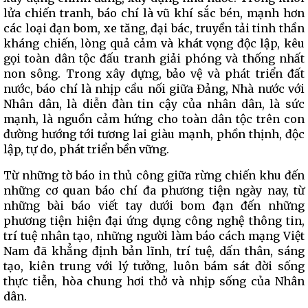
lửa chiến tranh, báo chí là vũ khí sắc bén, mạnh hơn
các loại đạn bom, xe tăng, đại bác, truyền tải tinh thần
kháng chiến, lòng quả cảm và khát vọng độc lập, kêu
gọi toàn dân tộc đấu tranh giải phóng và thống nhất
non sông. Trong xây dựng, bảo vệ và phát triển đất
nước, báo chí là nhịp cầu nối giữa Đảng, Nhà nước với
Nhân dân, là diễn đàn tin cậy của nhân dân, là sức
mạnh, là nguồn cảm hứng cho toàn dân tộc trên con
đường hướng tới tương lai giàu mạnh, phồn thịnh, độc
lập, tự do, phát triển bền vững.
Từ những tờ báo in thủ công giữa rừng chiến khu đến
những cơ quan báo chí đa phương tiện ngày nay, từ
những bài báo viết tay dưới bom đạn đến những
phương tiện hiện đại ứng dụng công nghệ thông tin,
trí tuệ nhân tạo, những người làm báo cách mạng Việt
Nam đã khẳng định bản lĩnh, trí tuệ, dấn thân, sáng
tạo, kiên trung với lý tưởng, luôn bám sát đời sống
thực tiễn, hòa chung hơi thở và nhịp sống của Nhân
dân.