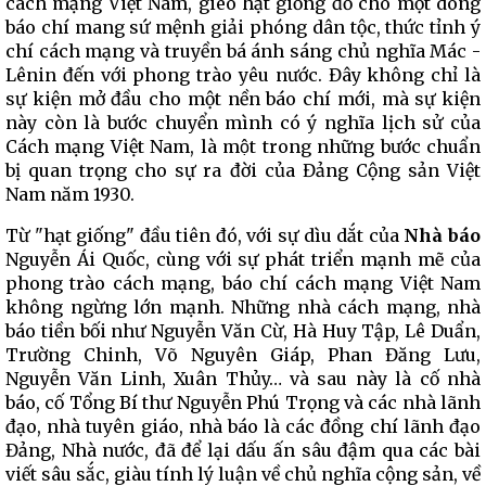
cách mạng Việt Nam, gieo hạt giống đỏ cho một dòng
báo chí mang sứ mệnh giải phóng dân tộc, thức tỉnh ý
chí cách mạng và truyền bá ánh sáng chủ nghĩa Mác -
Lênin đến với phong trào yêu nước. Đây không chỉ là
sự kiện mở đầu cho một nền báo chí mới, mà sự kiện
này còn là bước chuyển mình có ý nghĩa lịch sử của
Cách mạng Việt Nam, là một trong những bước chuẩn
bị quan trọng cho sự ra đời của Đảng Cộng sản Việt
Nam năm 1930.
Từ "hạt giống" đầu tiên đó, với sự dìu dắt của
Nhà báo
Nguyễn Ái Quốc, cùng với sự phát triển mạnh mẽ của
phong trào cách mạng, báo chí cách mạng Việt Nam
không ngừng lớn mạnh. Những nhà cách mạng, nhà
báo tiền bối như Nguyễn Văn Cừ, Hà Huy Tập, Lê Duẩn,
Trường Chinh, Võ Nguyên Giáp, Phan Đăng Lưu,
Nguyễn Văn Linh, Xuân Thủy… và sau này là cố nhà
báo, cố Tổng Bí thư Nguyễn Phú Trọng và các nhà lãnh
đạo, nhà tuyên giáo, nhà báo là các đồng chí lãnh đạo
Đảng, Nhà nước, đã để lại dấu ấn sâu đậm qua các bài
viết sâu sắc, giàu tính lý luận về chủ nghĩa cộng sản, về