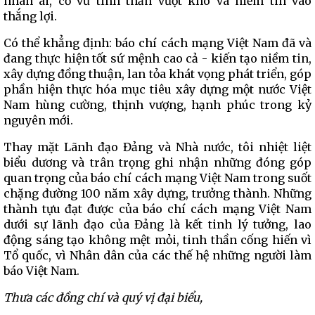
nhân ái, cổ vũ tinh thần vượt khó và niềm tin vào
thắng lợi.
Có thể khẳng định: báo chí cách mạng Việt Nam đã và
đang thực hiện tốt sứ mệnh cao cả - kiến tạo niềm tin,
xây dựng đồng thuận, lan tỏa khát vọng phát triển, góp
phần hiện thực hóa mục tiêu xây dựng một nước Việt
Nam hùng cường, thịnh vượng, hạnh phúc trong kỷ
nguyên mới.
Thay mặt Lãnh đạo Đảng và Nhà nước, tôi nhiệt liệt
biểu dương và trân trọng ghi nhận những đóng góp
quan trọng của báo chí cách mạng Việt Nam trong suốt
chặng đường 100 năm xây dựng, trưởng thành. Những
thành tựu đạt được của báo chí cách mạng Việt Nam
dưới sự lãnh đạo của Đảng là kết tinh lý tưởng, lao
động sáng tạo không mệt mỏi, tinh thần cống hiến vì
Tổ quốc, vì Nhân dân của các thế hệ những người làm
báo Việt Nam.
Thưa các đồng chí
và quý vị đại biểu,