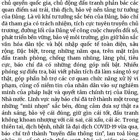
chủ quyền quốc gia, chủ động đấu tranh phản bác các
quan điểm sai trái, thù địch, bảo vệ nền tảng tư tưởng
của Đảng. Là vũ khí tư tưởng sắc bén của Đảng, báo chí
đã tham gia có trách nhiệm, tích cực tuyên truyền chủ
trương, đường lối của Đảng về công cuộc chuyển đổi số,
phát triển bền vững, bảo vệ môi trường, gìn giữ bản sắc
văn hóa dân tộc và hội nhập quốc tế toàn diện, sâu
rộng. Đặc biệt, trong những năm qua, trên mặt trận
đấu tranh phòng, chống tham nhũng, lãng phí, tiêu
cực, báo chí đã có những đóng góp nổi bật. Nhiều
phóng sự điều tra, bài viết phân tích đã làm sáng tỏ sự
thật, góp phần hỗ trợ các cơ quan chức năng xử lý vi
phạm, củng cố niềm tin của nhân dân vào sự nghiêm
minh của pháp luật và quyết tâm chính trị của Đảng,
Nhà nước. Lĩnh vực này báo chí đã trở thành một trong
những "mũi nhọn" sắc bén, dũng cảm đưa sự thật ra
ánh sáng, bảo vệ cái đúng, giữ gìn cái tốt, đấu tranh
không khoan nhượng với cái sai, cái xấu, cái ác. Trong
thiên tai, dịch bệnh, nhất là đại dịch COVID-19 vừa qua,
báo chí trở thành "tuyến đầu thông tin", lan toả lòng