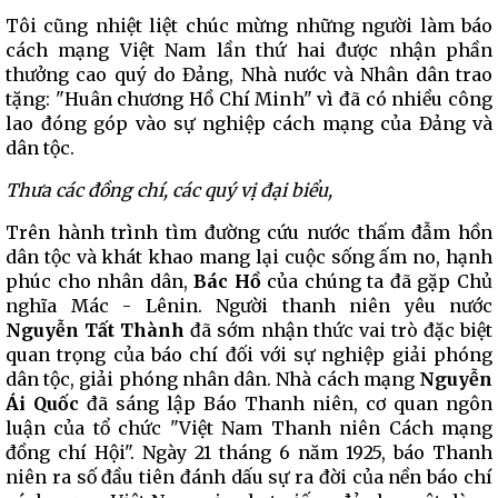
Tôi cũng nhiệt liệt chúc mừng những người làm báo
cách mạng Việt Nam lần thứ hai được nhận phần
thưởng cao quý do Đảng, Nhà nước và Nhân dân trao
tặng: "Huân chương Hồ Chí Minh" vì đã có nhiều công
lao đóng góp vào sự nghiệp cách mạng của Đảng và
dân tộc.
Thưa các đồng chí,
các quý vị đại biểu,
Trên hành trình tìm đường cứu nước thấm đẫm hồn
dân tộc và khát khao mang lại cuộc sống ấm no, hạnh
phúc cho nhân dân,
Bác Hồ
của chúng ta đã gặp Chủ
nghĩa Mác - Lênin. Người thanh niên yêu nước
Nguyễn Tất Thành
đã sớm nhận thức vai trò đặc biệt
quan trọng của báo chí đối với sự nghiệp giải phóng
dân tộc, giải phóng nhân dân. Nhà cách mạng
Nguyễn
Ái Quốc
đã sáng lập Báo Thanh niên, cơ quan ngôn
luận của tổ chức "Việt Nam Thanh niên Cách mạng
đồng chí Hội". Ngày 21 tháng 6 năm 1925, báo Thanh
niên ra số đầu tiên đánh dấu sự ra đời của nền báo chí