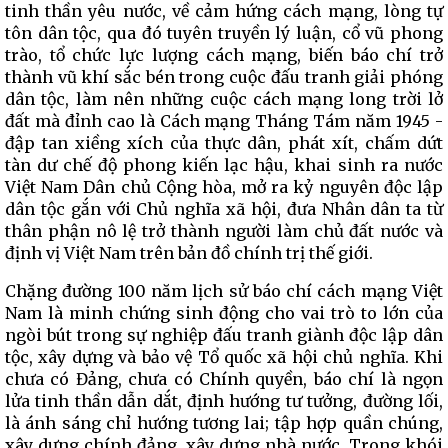
tinh thần yêu nước, về cảm hứng cách mạng, lòng tự
tôn dân tộc, qua đó tuyên truyền lý luận, cổ vũ phong
trào, tổ chức lực lượng cách mạng, biến báo chí trở
thành vũ khí sắc bén trong cuộc đấu tranh giải phóng
dân tộc, làm nên những cuộc cách mạng long trời lở
đất mà đỉnh cao là Cách mạng Tháng Tám năm 1945 -
đập tan xiềng xích của thực dân, phát xít, chấm dứt
tàn dư chế độ phong kiến lạc hậu, khai sinh ra nước
Việt Nam Dân chủ Cộng hòa, mở ra kỷ nguyên độc lập
dân tộc gắn với Chủ nghĩa xã hội, đưa Nhân dân ta từ
thân phận nô lệ trở thành người làm chủ đất nước và
định vị Việt Nam trên bản đồ chính trị thế giới.
Chặng đường 100 năm lịch sử báo chí cách mạng Việt
Nam là minh chứng sinh động cho vai trò to lớn của
ngòi bút trong sự nghiệp đấu tranh giành độc lập dân
tộc, xây dựng và bảo vệ Tổ quốc xã hội chủ nghĩa. Khi
chưa có Đảng, chưa có Chính quyền, báo chí là ngọn
lửa tinh thần dẫn dắt, định hướng tư tưởng, đường lối,
là ánh sáng chỉ hướng tương lai; tập hợp quần chúng,
xây dựng chính đảng, xây dựng nhà nước. Trong khói