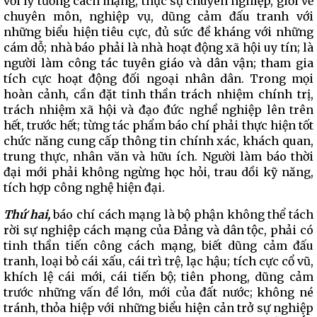
với lý tưởng cách mạng, thực sự chuyên nghiệp, giỏi về
chuyên môn, nghiệp vụ, dũng cảm đấu tranh với
những biểu hiện tiêu cực, đủ sức đề kháng với những
cám dỗ; nhà báo phải là nhà hoạt động xã hội uy tín; là
người làm công tác tuyên giáo và dân vận; tham gia
tích cực hoạt động đối ngoại nhân dân. Trong mọi
hoàn cảnh, cần đặt tinh thần trách nhiệm chính trị,
trách nhiệm xã hội và đạo đức nghề nghiệp lên trên
hết, trước hết; từng tác phẩm báo chí phải thực hiện tốt
chức năng cung cấp thông tin chính xác, khách quan,
trung thực, nhân văn và hữu ích. Người làm báo thời
đại mới phải không ngừng học hỏi, trau dồi kỹ năng,
tích hợp công nghệ hiện đại.
Thứ hai,
báo chí cách mạng là bộ phận không thể tách
rời sự nghiệp cách mạng của Đảng và dân tộc, phải có
tinh thần tiến công cách mạng, biết dũng cảm đấu
tranh, loại bỏ cái xấu, cái trì trệ, lạc hậu; tích cực cổ vũ,
khích lệ cái mới, cái tiến bộ; tiên phong, dũng cảm
trước những vấn đề lớn, mới của đất nước; không né
tránh, thỏa hiệp với những biểu hiện cản trở sự nghiệp