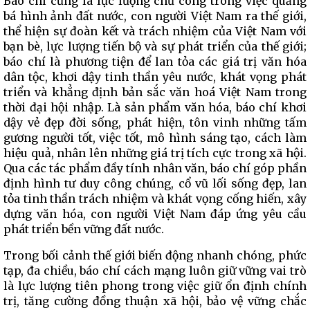
Báo chí cũng là lực lượng chủ công trong việc quảng
bá hình ảnh đất nước, con người Việt Nam ra thế giới,
thể hiện sự đoàn kết và trách nhiệm của Việt Nam với
bạn bè, lực lượng tiến bộ và sự phát triển của thế giới;
báo chí là phương tiện để lan tỏa các giá trị văn hóa
dân tộc, khơi dậy tinh thần yêu nước, khát vọng phát
triển và khẳng định bản sắc văn hoá Việt Nam trong
thời đại hội nhập. Là sản phẩm văn hóa, báo chí khơi
dậy vẻ đẹp đời sống, phát hiện, tôn vinh những tấm
gương người tốt, việc tốt, mô hình sáng tạo, cách làm
hiệu quả, nhân lên những giá trị tích cực trong xã hội.
Qua các tác phẩm đầy tính nhân văn, báo chí góp phần
định hình tư duy công chúng, cổ vũ lối sống đẹp, lan
tỏa tinh thần trách nhiệm và khát vọng cống hiến, xây
dựng văn hóa, con người Việt Nam đáp ứng yêu cầu
phát triển bền vững đất nước.
Trong bối cảnh thế giới biến động nhanh chóng, phức
tạp, đa chiều, báo chí cách mạng luôn giữ vững vai trò
là lực lượng tiên phong trong việc giữ ổn định chính
trị, tăng cường đồng thuận xã hội, bảo vệ vững chắc