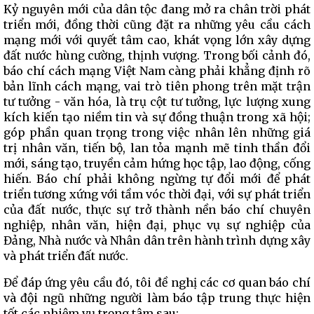
Kỷ nguyên mới của dân tộc đang mở ra chân trời phát
triển mới, đồng thời cũng đặt ra những yêu cầu cách
mạng mới với quyết tâm cao, khát vọng lớn xây dựng
đất nước hùng cường, thịnh vượng. Trong bối cảnh đó,
báo chí cách mạng Việt Nam càng phải khẳng định rõ
bản lĩnh cách mạng, vai trò tiên phong trên mặt trận
tư tưởng - văn hóa, là trụ cột tư tưởng, lực lượng xung
kích kiến tạo niềm tin và sự đồng thuận trong xã hội;
góp phần quan trọng trong việc nhân lên những giá
trị nhân văn, tiến bộ, lan tỏa mạnh mẽ tinh thần đổi
mới, sáng tạo, truyền cảm hứng học tập, lao động, cống
hiến. Báo chí phải không ngừng tự đổi mới để phát
triển tương xứng với tầm vóc thời đại, với sự phát triển
của đất nước, thực sự trở thành nền báo chí chuyên
nghiệp, nhân văn, hiện đại, phục vụ sự nghiệp của
Đảng, Nhà nước và Nhân dân trên hành trình dựng xây
và phát triển đất nước.
Để đáp ứng yêu cầu đó, tôi đề nghị các cơ quan báo chí
và đội ngũ những người làm báo tập trung thực hiện
tốt các nhiệm vụ trọng tâm sau: