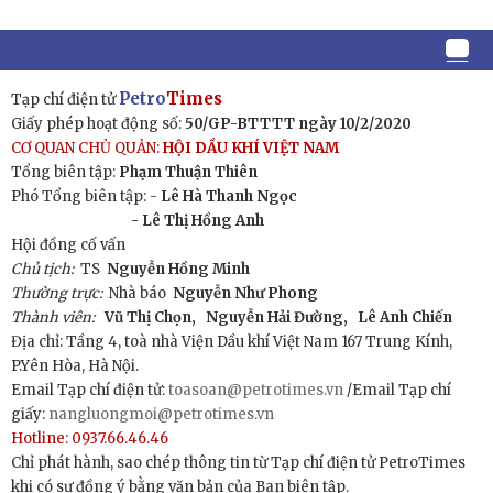
Petro
Times
Tạp chí điện tử
Giấy phép hoạt động số:
50/GP-BTTTT ngày 10/2/2020
CƠ QUAN CHỦ QUẢN:
HỘI DẦU KHÍ VIỆT NAM
Tổng biên tập:
Phạm Thuận Thiên
Phó Tổng biên tập: -
Lê Hà Thanh Ngọc
- Lê Thị Hồng Anh
Hội đồng cố vấn
Chủ tịch:
TS
Nguyễn Hồng Minh
Thường trực:
Nhà báo
Nguyễn Như Phong
Thành viên:
Vũ Thị Chọn,
Nguyễn Hải Đường,
Lê Anh Chiến
Địa chỉ: Tầng 4, toà nhà Viện Dầu khí Việt Nam 167 Trung Kính,
P.Yên Hòa, Hà Nội.
Email Tạp chí điện tử:
toasoan@petrotimes.vn
/Email Tạp chí
giấy:
nangluongmoi@petrotimes.vn
Hotline: 0937.66.46.46
Chỉ phát hành, sao chép thông tin từ Tạp chí điện tử PetroTimes
khi có sự đồng ý bằng văn bản của Ban biên tập.