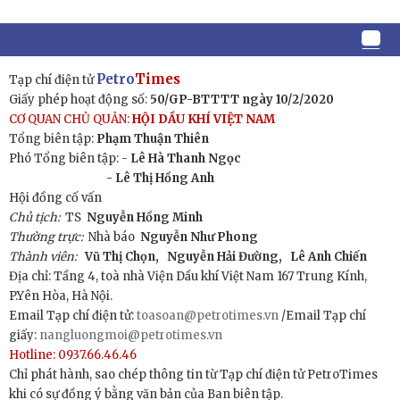
Petro
Times
Tạp chí điện tử
Giấy phép hoạt động số:
50/GP-BTTTT ngày 10/2/2020
CƠ QUAN CHỦ QUẢN:
HỘI DẦU KHÍ VIỆT NAM
Tổng biên tập:
Phạm Thuận Thiên
Phó Tổng biên tập: -
Lê Hà Thanh Ngọc
- Lê Thị Hồng Anh
Hội đồng cố vấn
Chủ tịch:
TS
Nguyễn Hồng Minh
Thường trực:
Nhà báo
Nguyễn Như Phong
Thành viên:
Vũ Thị Chọn,
Nguyễn Hải Đường,
Lê Anh Chiến
Địa chỉ: Tầng 4, toà nhà Viện Dầu khí Việt Nam 167 Trung Kính,
P.Yên Hòa, Hà Nội.
Email Tạp chí điện tử:
toasoan@petrotimes.vn
/Email Tạp chí
giấy:
nangluongmoi@petrotimes.vn
Hotline: 0937.66.46.46
Chỉ phát hành, sao chép thông tin từ Tạp chí điện tử PetroTimes
khi có sự đồng ý bằng văn bản của Ban biên tập.