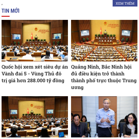
XEM THÊM
TIN MỚI
Quốc hội xem xét siêu dự án
Quảng Ninh, Bắc Ninh hội
Vành đai 5 - Vùng Thủ đô
đủ điều kiện trở thành
trị giá hơn 288.000 tỷ đồng
thành phố trực thuộc Trung
ương