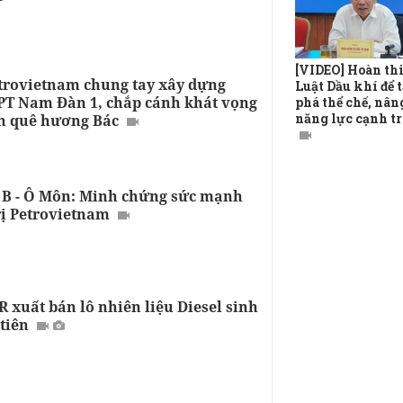
[VIDEO] Hoàn th
trovietnam chung tay xây dựng
Luật Dầu khí để t
T Nam Đàn 1, chắp cánh khát vọng
phá thể chế, nân
năng lực cạnh t
ên quê hương Bác
 B - Ô Môn: Minh chứng sức mạnh
rị Petrovietnam
 xuất bán lô nhiên liệu Diesel sinh
tiên