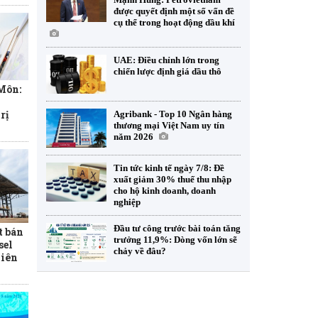
được quyết định một số vấn đề
cụ thể trong hoạt động dầu khí
UAE: Điều chỉnh lớn trong
chiến lược định giá dầu thô
 Môn:
rị
Agribank - Top 10 Ngân hàng
thương mại Việt Nam uy tín
năm 2026
Tin tức kinh tế ngày 7/8: Đề
xuất giảm 30% thuế thu nhập
cho hộ kinh doanh, doanh
nghiệp
Đầu tư công trước bài toán tăng
t bán
trưởng 11,9%: Dòng vốn lớn sẽ
sel
chảy về đâu?
tiên