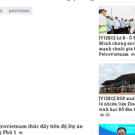
í
petrotimes
[VIDEO] Lô B - Ô
Minh chứng sức
mạnh chuỗi giá t
Petrovietnam
[VIDEO] BSR xuấ
lô nhiên liệu Die
sinh học B5 đầu 
trovietnam thúc đẩy tiến độ Dự án
 Phú 1