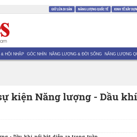
GIỮ LỬA DI SẢN
NĂNG LƯỢNG QUỐC TẾ
KINH TẾ XÂY DỰ
 & HỘI NHẬP
GÓC NHÌN
NĂNG LƯỢNG & ĐỜI SỐNG
NĂNG LƯỢNG Q
ự kiện Năng lượng - Dầu kh
ợng - Dầu khí nổi bật diễn ra trong tuần