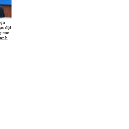
iện
ạo đột
g cao
ranh