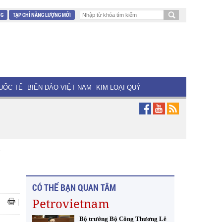
NG
TẠP CHÍ NĂNG LƯỢNG MỚI
UỐC TẾ
BIỂN ĐẢO VIỆT NAM
KIM LOẠI QUÝ
í
CÓ THỂ BẠN QUAN TÂM
Petrovietnam
|
Bộ trưởng Bộ Công Thương Lê