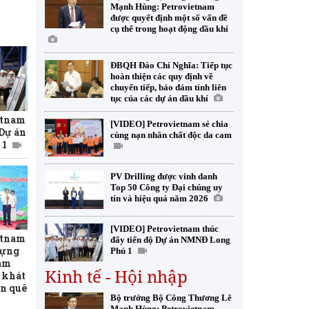
Mạnh Hùng: Petrovietnam
được quyết định một số vấn đề
cụ thể trong hoạt động dầu khí
ĐBQH Đào Chí Nghĩa: Tiếp tục
hoàn thiện các quy định về
chuyển tiếp, bảo đảm tính liên
tục của các dự án dầu khí
etnam
[VIDEO] Petrovietnam sẻ chia
 Dự án
cùng nạn nhân chất độc da cam
 1
PV Drilling được vinh danh
Top 50 Công ty Đại chúng uy
tín và hiệu quả năm 2026
[VIDEO] Petrovietnam thúc
etnam
đẩy tiến độ Dự án NMNĐ Long
dựng
Phú 1
am
Kinh tế - Hội nhập
 khát
ên quê
Bộ trưởng Bộ Công Thương Lê
Mạnh Hùng: Petrovietnam