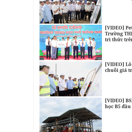
[VIDEO] Pe
Trường THP
tri thức tr
[VIDEO] Lô
chuỗi giá t
[VIDEO] BSR
học B5 đầu 