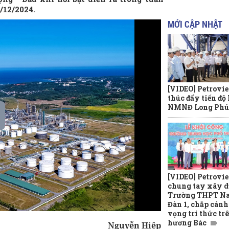
/12/2024.
MỚI CẬP NHẬT
[VIDEO] Petrovi
thúc đẩy tiến độ
NMNĐ Long Phú
[VIDEO] Petrovi
chung tay xây 
Trường THPT N
Đàn 1, chắp cánh
vọng tri thức tr
hương Bác
Nguyễn Hiệp