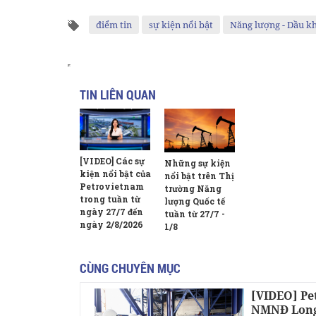
điểm tin
sự kiện nổi bật
Năng lượng - Dầu kh
TIN LIÊN QUAN
[VIDEO] Các sự
Những sự kiện
kiện nổi bật của
nổi bật trên Thị
Petrovietnam
trường Năng
trong tuần từ
lượng Quốc tế
ngày 27/7 đến
tuần từ 27/7 -
ngày 2/8/2026
1/8
CÙNG CHUYÊN MỤC
[VIDEO] Pe
NMNĐ Long