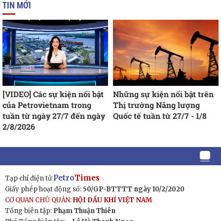
TIN MỚI
[VIDEO] Các sự kiện nổi bật
Những sự kiện nổi bật trên
của Petrovietnam trong
Thị trường Năng lượng
tuần từ ngày 27/7 đến ngày
Quốc tế tuần từ 27/7 - 1/8
2/8/2026
Petro
Times
Tạp chí điện tử
Giấy phép hoạt động số:
50/GP-BTTTT ngày 10/2/2020
CƠ QUAN CHỦ QUẢN:
HỘI DẦU KHÍ VIỆT NAM
Tổng biên tập:
Phạm Thuận Thiên