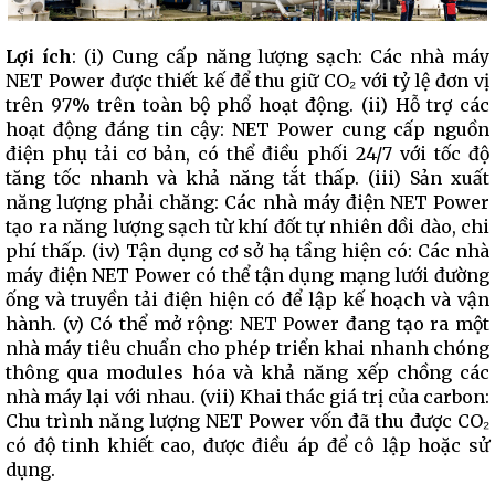
Lợi ích
: (i) Cung cấp năng lượng sạch: Các nhà máy
NET Power được thiết kế để thu giữ CO₂ với tỷ lệ đơn vị
trên 97% trên toàn bộ phổ hoạt động. (ii) Hỗ trợ các
hoạt động đáng tin cậy: NET Power cung cấp nguồn
điện phụ tải cơ bản, có thể điều phối 24/7 với tốc độ
tăng tốc nhanh và khả năng tắt thấp. (iii) Sản xuất
năng lượng phải chăng: Các nhà máy điện NET Power
tạo ra năng lượng sạch từ khí đốt tự nhiên dồi dào, chi
phí thấp. (iv) Tận dụng cơ sở hạ tầng hiện có: Các nhà
máy điện NET Power có thể tận dụng mạng lưới đường
ống và truyền tải điện hiện có để lập kế hoạch và vận
hành. (v) Có thể mở rộng: NET Power đang tạo ra một
nhà máy tiêu chuẩn cho phép triển khai nhanh chóng
thông qua modules hóa và khả năng xếp chồng các
nhà máy lại với nhau. (vii) Khai thác giá trị của carbon:
Chu trình năng lượng NET Power vốn đã thu được CO₂
có độ tinh khiết cao, được điều áp để cô lập hoặc sử
dụng.