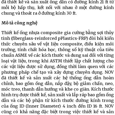
đã thiết kế và sản xuất ống dẫn có đường kính 21 ft từ
mỗi bộ hấp thụ, kết nối với nhau ở một đường kính
chung và thoát ra ở đường kính 30 ft.
Mô tả công nghệ
Thiết kế ống nhựa composite gia cường bằng sợi thủy
tinh (fiberglass-reinforced pPlastics-FRP) đòi hỏi kiến
​​thức chuyên sâu về vật liệu composite, điều kiện môi
trường, tính chất hóa học, thông số kỹ thuật của tiêu
chuẩn ASME về các kích thước và dung sai đối với từng
loại vật liệu, trong khi ASTM thiết lập chất lượng cho
các vật liệu được sử dụng, đồng thời làm quen với các
phương pháp chế tạo và xây dựng chuyên dụng. NOV
đã thiết kế và sản xuất các hệ thống ống dẫn hoàn
chỉnh, bao gồm ống dẫn, nắp đậy, bộ giảm chấn, neo,
móc treo, thanh dẫn hướng và khe co giãn. Kích thước
hình trụ được thiết kế, sản xuất và lắp ráp bao gồm ống
dẫn và các bộ phận từ kích thước đường kính trong
của ống ID (Inner Diameter) 4 inch đến ID 16 ft. NOV
cũng có khả năng đặc biệt trong việc thiết kế và sản