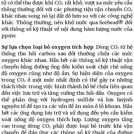
tử có thể thu được khí CO₂ rất khô, vượt xa mức yêu cầu
thông thường đối với các phương tiện vận chuyển CO₂
khác nhau song nó lại đắt đỏ hơn so với các công nghệ
khác. Thông thường, nên khử nước qua Sorbead® đối
với thông số kỹ thuật về nội dung hàm lượng nước của
ppmv.
Sự lựa chọn loại bỏ oxygen tích hợp
: Dòng CO₂ từ hệ
thống thu hồi carbon sau đốt thường chứa các mức
oxygen khác nhau. Hầu hết các thông số kỹ thuật vận
chuyển bằng đường ống đều kiểm soát chặt chẽ nồng
độ oxygen cũng như độ ẩm. Sự hiện diện của oxygen
trong CO₂ ở một mức nhất định có thể gây ra những
thách thức trong việc hình thành hồ bể chứa liên quan
đến việc lưu trữ và tăng cường thu hồi dầu. Oxygen có
thể phản ứng với hydrogen sulfide và lưu huỳnh
nguyên tố để tạo ra các vấn đề ăn mòn ở lỗ khoan. Hầu
hết các ứng dụng lưu trữ và sử dụng đều yêu cầu kiểm
soát nồng độ oxygen thích hợp. Lượng oxygen tăng
cao trong dòng CO₂ phải được loại bỏ trước khi vận
chuyển để đáp ứng các thông số kỹ thuật của đường