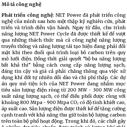
Mô tả công nghệ
Phát triển công nghệ
: NET Power đã phát triển công
nghệ của mình sau hơn một thập kỷ nghiên cứu, phát
triển và trình diễn vận hành. Ngay từ đầu, chu trình
năng lượng NET Power Cycle đã được thiết kế để vượt
qua những thách thức mà cả công nghệ năng lượng
truyền thống và năng lượng tái tạo hiện đang phải đối
mặt khi theo đuổi quá trình loại bỏ carbon trên quy
mô lưới điện. Đồng thời giải quyết “bộ ba năng lượng
bất khả thi” bằng cách cung cấp năng lượng sạch,
đáng tin cậy và giá cả phải chăng thông qua việc sử
dụng khí đốt tự nhiên dồi dào và chi phí thấp. Các dự
án quy mô tiện ích của NET Power đang nhắm mục
tiêu sản lượng điện ròng từ 200 MW - 300 MW công
suất năng lượng sạch, có thể điều phối được cùng với
khoảng 800 Mtpa - 900 Mtpa CO₂ có độ tinh khiết cao,
áp suất cao. Sản lượng điện được thiết kế để tăng cường
cạnh tranh với khả năng thu giữ toàn bộ lượng carbon
trên toàn bộ phổ hoạt động. Trong khi đó, các chất gây