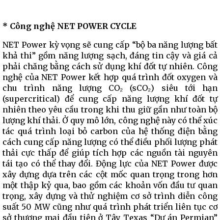
* Công nghệ NET POWER CYCLE
NET Power kỳ vọng sẽ cung cấp “bộ ba năng lượng bất
khả thi” gồm năng lượng sạch, đáng tin cậy và giá cả
phải chăng bằng cách sử dụng khí đốt tự nhiên. Công
nghệ của NET Power kết hợp quá trình đốt oxygen và
chu trình năng lượng CO₂ (sCO₂) siêu tới hạn
(supercritical) để cung cấp năng lượng khí đốt tự
nhiên theo yêu cầu trong khi thu giữ gần như toàn bộ
lượng khí thải. Ở quy mô lớn, công nghệ này có thể xúc
tác quá trình loại bỏ carbon của hệ thống điện bằng
cách cung cấp năng lượng có thể điều phối lượng phát
thải cực thấp để giúp tích hợp các nguồn tài nguyên
tái tạo có thể thay đổi. Động lực của NET Power được
xây dựng dựa trên các cột mốc quan trọng trong hơn
một thập kỷ qua, bao gồm các khoản vốn đầu tư quan
trọng, xây dựng và thử nghiệm cơ sở trình diễn công
suất 50 MW cũng như quá trình phát triển liên tục cơ
sở thương mại đầu tiên ở Tây Texas “Dự án Permian”