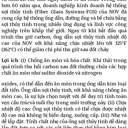
hơn 60 năm qua, doanh nghiệp kinh doanh hệ thống
sợi thủy tinh (Fiber Glass Systems-FGS) của NOV đã
cung cấp hệ thống ống dẫn, đường ống và bể chứa bằng
sợi thủy tinh trong nhiều ứng dụng và lĩnh vực công
nghiệp trên khắp thế giới. Ngay từ khi bắt đầu quá
trình thu giữ carbon, ống dẫn sợi thủy tinh nhiệt độ
cao của NOV với khả năng chịu nhiệt lên tới 325°F
(162°C) có thể giảm chi phí thu giữ sau đốt cháy.
Lợi ích
: (i) Chống ăn mòn và hóa chất: Khí thải trong
quá trình thu hồi carbon sau đốt thường chứa các hợp
chất ăn mòn như sulfur dioxide và nitrogen
oxides, có thể dẫn đến ăn mòn trong ống dẫn kim loại
đắt tiền. Ống dẫn sợi thủy tinh, với khả năng chống ăn
mòn cao, là sự lựa chọn tuyệt vời để duy trì tính toàn
vẹn cấu trúcvà tuổi thọ trong môi trường này. (ii) Chịu
nhiệt độ cao: Ống sợi thủy tinh có thể chịu được nhiệt
độ cao mà không bị biến dạng, xuống cấp. (iii) Nhẹ và
dễ lắp đặt: Tính chất nhẹ của ống sợi thủy tinh dễ dàng
lắp đặt hơn so với các vật liệu thay thế bằng kim loại