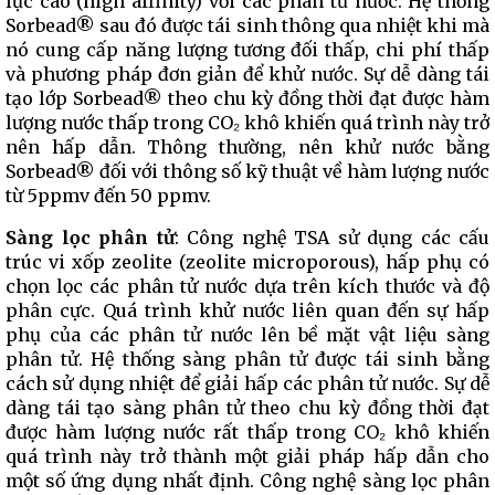
lực cao (high affinity) với các phân tử nước. Hệ thống
Sorbead® sau đó được tái sinh thông qua nhiệt khi mà
nó cung cấp năng lượng tương đối thấp, chi phí thấp
và phương pháp đơn giản để khử nước. Sự dễ dàng tái
tạo lớp Sorbead® theo chu kỳ đồng thời đạt được hàm
lượng nước thấp trong CO₂ khô khiến quá trình này trở
nên hấp dẫn. Thông thường, nên khử nước bằng
Sorbead® đối với thông số kỹ thuật về hàm lượng nước
từ 5ppmv đến 50 ppmv.
Sàng lọc phân tử
: Công nghệ TSA sử dụng các cấu
trúc vi xốp zeolite (zeolite microporous), hấp phụ có
chọn lọc các phân tử nước dựa trên kích thước và độ
phân cực. Quá trình khử nước liên quan đến sự hấp
phụ của các phân tử nước lên bề mặt vật liệu sàng
phân tử. Hệ thống sàng phân tử được tái sinh bằng
cách sử dụng nhiệt để giải hấp các phân tử nước. Sự dễ
dàng tái tạo sàng phân tử theo chu kỳ đồng thời đạt
được hàm lượng nước rất thấp trong CO₂ khô khiến
quá trình này trở thành một giải pháp hấp dẫn cho
một số ứng dụng nhất định. Công nghệ sàng lọc phân