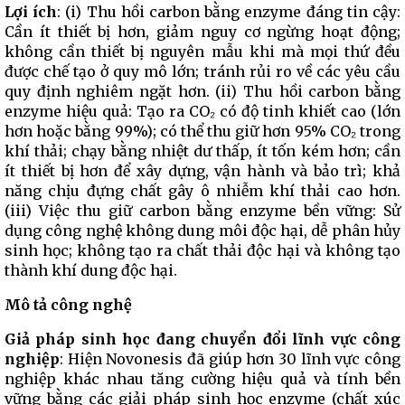
Lợi ích
: (i) Thu hồi carbon bằng enzyme đáng tin cậy:
Cần ít thiết bị hơn, giảm nguy cơ ngừng hoạt động;
không cần thiết bị nguyên mẫu khi mà mọi thứ đều
được chế tạo ở quy mô lớn; tránh rủi ro về các yêu cầu
quy định nghiêm ngặt hơn. (ii) Thu hồi carbon bằng
enzyme hiệu quả: Tạo ra CO₂ có độ tinh khiết cao (lớn
hơn hoặc bằng 99%); có thể thu giữ hơn 95% CO₂ trong
khí thải; chạy bằng nhiệt dư thấp, ít tốn kém hơn; cần
ít thiết bị hơn để xây dựng, vận hành và bảo trì; khả
năng chịu đựng chất gây ô nhiễm khí thải cao hơn.
(iii) Việc thu giữ carbon bằng enzyme bền vững: Sử
dụng công nghệ không dung môi độc hại, dễ phân hủy
sinh học; không tạo ra chất thải độc hại và không tạo
thành khí dung độc hại.
Mô tả công nghệ
Giả pháp sinh học đang chuyển đổi lĩnh vực công
nghiệp
: Hiện Novonesis đã giúp hơn 30 lĩnh vực công
nghiệp khác nhau tăng cường hiệu quả và tính bền
vững bằng các giải pháp sinh học enzyme (chất xúc