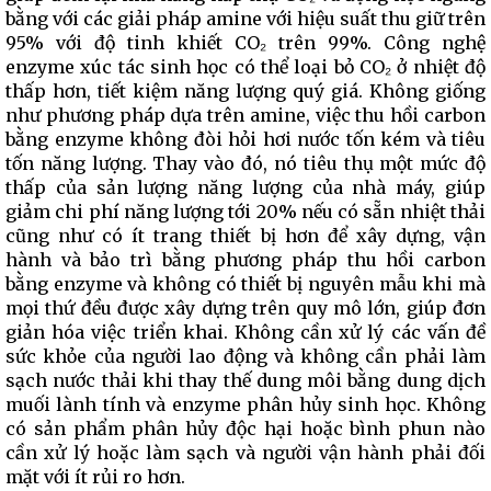
bằng với các giải pháp amine với hiệu suất thu giữ trên
95% với độ tinh khiết CO₂ trên 99%. Công nghệ
enzyme xúc tác sinh học có thể loại bỏ CO₂ ở nhiệt độ
thấp hơn, tiết kiệm năng lượng quý giá. Không giống
như phương pháp dựa trên amine, việc thu hồi carbon
bằng enzyme không đòi hỏi hơi nước tốn kém và tiêu
tốn năng lượng. Thay vào đó, nó tiêu thụ một mức độ
thấp của sản lượng năng lượng của nhà máy, giúp
giảm chi phí năng lượng tới 20% nếu có sẵn nhiệt thải
cũng như có ít trang thiết bị hơn để xây dựng, vận
hành và bảo trì bằng phương pháp thu hồi carbon
bằng enzyme và không có thiết bị nguyên mẫu khi mà
mọi thứ đều được xây dựng trên quy mô lớn, giúp đơn
giản hóa việc triển khai. Không cần xử lý các vấn đề
sức khỏe của người lao động và không cần phải làm
sạch nước thải khi thay thế dung môi bằng dung dịch
muối lành tính và enzyme phân hủy sinh học. Không
có sản phẩm phân hủy độc hại hoặc bình phun nào
cần xử lý hoặc làm sạch và người vận hành phải đối
mặt với ít rủi ro hơn.