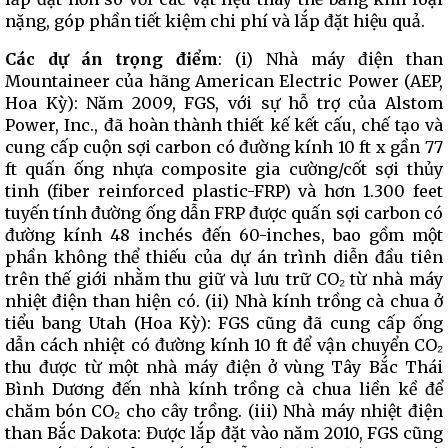
nặng, góp phần tiết kiệm chi phí và lắp đặt hiệu quả.
Các dự án trọng điểm
: (i) Nhà máy điện than
Mountaineer của hãng American Electric Power (AEP,
Hoa Kỳ): Năm 2009, FGS, với sự hỗ trợ của Alstom
Power, Inc., đã hoàn thành thiết kế kết cấu, chế tạo và
cung cấp cuộn sợi carbon có đường kính 10 ft x gần 77
ft quấn ống nhựa composite gia cường/cốt sợi thủy
tinh (fiber reinforced plastic-FRP) và hơn 1.300 feet
tuyến tính đường ống dẫn FRP được quấn sợi carbon có
đường kính 48 inchés đến 60-inches, bao gồm một
phần không thể thiếu của dự án trình diễn đầu tiên
trên thế giới nhằm thu giữ và lưu trữ CO₂ từ nhà máy
nhiệt điện than hiện có. (ii) Nhà kính trồng cà chua ở
tiểu bang Utah (Hoa Kỳ): FGS cũng đã cung cấp ống
dẫn cách nhiệt có đường kính 10 ft để vận chuyển CO₂
thu được từ một nhà máy điện ở vùng Tây Bắc Thái
Bình Dương đến nhà kính trồng cà chua liền kề để
chăm bón CO₂ cho cây trồng. (iii) Nhà máy nhiệt điện
than Bắc Dakota: Được lắp đặt vào năm 2010, FGS cũng