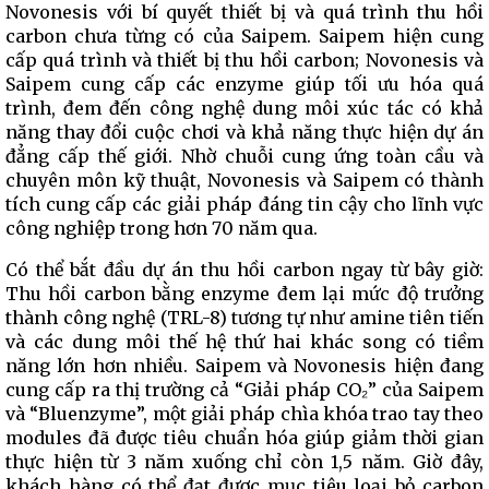
Novonesis với bí quyết thiết bị và quá trình thu hồi
carbon chưa từng có của Saipem. Saipem hiện cung
cấp quá trình và thiết bị thu hồi carbon; Novonesis và
Saipem cung cấp các enzyme giúp tối ưu hóa quá
trình, đem đến công nghệ dung môi xúc tác có khả
năng thay đổi cuộc chơi và khả năng thực hiện dự án
đẳng cấp thế giới. Nhờ chuỗi cung ứng toàn cầu và
chuyên môn kỹ thuật, Novonesis và Saipem có thành
tích cung cấp các giải pháp đáng tin cậy cho lĩnh vực
công nghiệp trong hơn 70 năm qua.
Có thể bắt đầu dự án thu hồi carbon ngay từ bây giờ:
Thu hồi carbon bằng enzyme đem lại mức độ trưởng
thành công nghệ (TRL-8) tương tự như amine tiên tiến
và các dung môi thế hệ thứ hai khác song có tiềm
năng lớn hơn nhiều. Saipem và Novonesis hiện đang
cung cấp ra thị trường cả “Giải pháp CO₂” của Saipem
và “Bluenzyme”, một giải pháp chìa khóa trao tay theo
modules đã được tiêu chuẩn hóa giúp giảm thời gian
thực hiện từ 3 năm xuống chỉ còn 1,5 năm. Giờ đây,
khách hàng có thể đạt được mục tiêu loại bỏ carbon