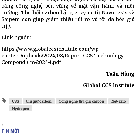
bằng công nghệ bền vững về mặt vận hành và môi
trường. Thu hồi carbon bằng enzyme từ Novonesis và
Saipem còn giúp giảm thiểu rủi ro và tối đa hóa giá
trị./.
Link nguồn:
https://www.globalccsinstitute.com/wp-
content/uploads/2024/08/Report-CCS-Technology-
Compendium-2024-1.pdf
Tuấn Hùng
Global CCS Institute
CSS
thu giữ carbon
Công nghệ thu giữ carbon
Net-zero
Hydrogen
TIN MỚI