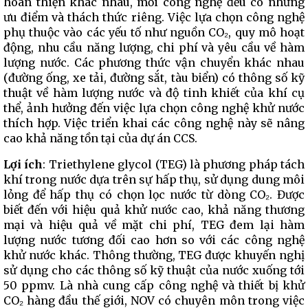
hoàn thiện khác nhau, mỗi công nghệ đều có những
ưu điểm và thách thức riêng. Việc lựa chọn công nghệ
phụ thuộc vào các yếu tố như nguồn CO₂, quy mô hoạt
động, nhu cầu năng lượng, chi phí và yêu cầu về hàm
lượng nước. Các phương thức vận chuyển khác nhau
(đường ống, xe tải, đường sắt, tàu biển) có thông số kỹ
thuật về hàm lượng nước và độ tinh khiết của khí cụ
thể, ảnh hưởng đến việc lựa chọn công nghệ khử nước
thích hợp. Việc triển khai các công nghệ này sẽ nâng
cao khả năng tồn tại của dự án CCS.
Lợi ích
: Triethylene glycol (TEG) là phương pháp tách
khí trong nước dựa trên sự hấp thụ, sử dụng dung môi
lỏng để hấp thụ có chọn lọc nước từ dòng CO₂. Được
biết đến với hiệu quả khử nước cao, khả năng thương
mại và hiệu quả về mặt chi phí, TEG đem lại hàm
lượng nước tương đối cao hơn so với các công nghệ
khử nước khác. Thông thường, TEG được khuyến nghị
sử dụng cho các thông số kỹ thuật của nước xuống tới
50 ppmv. Là nhà cung cấp công nghệ và thiết bị khử
CO₂ hàng đầu thế giới, NOV có chuyên môn trong việc