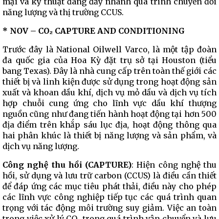
mại và kỹ thuật đang đẩy nhanh quá trình chuyển đổi
năng lượng và thị trường CCUS.
* NOV – CO₂ CAPTURE AND CONDITIONING
Trước đây là National Oilwell Varco, là một tập đoàn
đa quốc gia của Hoa Kỳ đặt trụ sở tại Houston (tiểu
bang Texas). Đây là nhà cung cấp trên toàn thế giới các
thiết bị và linh kiện được sử dụng trong hoạt động sản
xuất và khoan dầu khí, dịch vụ mỏ dầu và dịch vụ tích
hợp chuỗi cung ứng cho lĩnh vực dầu khí thượng
nguồn cũng như đang tiến hành hoạt động tại hơn 500
địa điểm trên khắp sáu lục địa, hoạt động thông qua
hai phân khúc là thiết bị năng lượng và sản phẩm, và
dịch vụ năng lượng.
Công nghệ thu hồi (CAPTURE)
: Hiện công nghệ thu
hồi, sử dụng và lưu trữ carbon (CCUS) là điều cần thiết
để đáp ứng các mục tiêu phát thải, điều này cho phép
các lĩnh vực công nghiệp tiếp tục các quá trình quan
trọng với tác động môi trường suy giảm. Việc an toàn
trong việc xử lý CO₂ trong quá trình vận chuyển và lưu