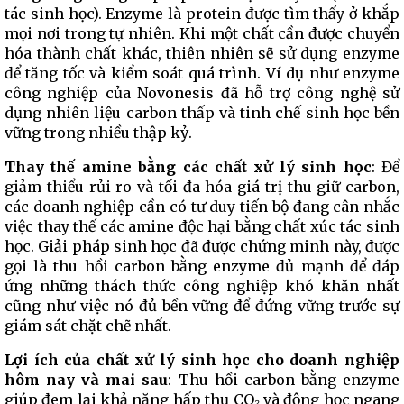
tác sinh học). Enzyme là protein được tìm thấy ở khắp
mọi nơi trong tự nhiên. Khi một chất cần được chuyển
hóa thành chất khác, thiên nhiên sẽ sử dụng enzyme
để tăng tốc và kiểm soát quá trình. Ví dụ như enzyme
công nghiệp của Novonesis đã hỗ trợ công nghệ sử
dụng nhiên liệu carbon thấp và tinh chế sinh học bền
vững trong nhiều thập kỷ.
Thay thế amine bằng các chất xử lý sinh học
: Để
giảm thiểu rủi ro và tối đa hóa giá trị thu giữ carbon,
các doanh nghiệp cần có tư duy tiến bộ đang cân nhắc
việc thay thế các amine độc hại bằng chất xúc tác sinh
học. Giải pháp sinh học đã được chứng minh này, được
gọi là thu hồi carbon bằng enzyme đủ mạnh để đáp
ứng những thách thức công nghiệp khó khăn nhất
cũng như việc nó đủ bền vững để đứng vững trước sự
giám sát chặt chẽ nhất.
Lợi ích của chất xử lý sinh học cho doanh nghiệp
hôm nay và mai sau
: Thu hồi carbon bằng enzyme
giúp đem lại khả năng hấp thụ CO₂ và động học ngang