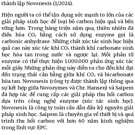
thành lập Novonesis (1/2024).
Hiện người ta có thể tận dụng sức mạnh to lớn của các
giải pháp sinh học để loại bỏ carbon hiệu quả và bền
vững hơn. Trong hàng triệu năm qua, thiên nhiên đã
điều hòa CO₂ bằng cách sử dụng enzyme gọi là
carbonic anhydrase. Những chất xúc tác sinh học hiệu
quả cao này xúc tác khí CO₂ thành khí carbonate sinh
học hòa tan trong nước và ngược lại. Mỗi phân tử
enzyme có thể thực hiện 1.000.000 phản ứng xúc tác
mỗi giây. Những phản ứng này diễn ra cho đến khi đạt
đến trạng thái cân bằng giữa khí CO₂ và bicarbonate
hòa tan. Novonesis (công ty được thành lập thông qua
sự kết hợp giữa Novozymes và Chr. Hansen) và Saipem
đã hợp tác để cung cấp các giải pháp thu hồi carbon
dựa trên công nghệ enzyme (xúc tác sinh học).
Novonesis là công ty toàn cầu dẫn đầu kỷ nguyên giải
pháp sinh học. Saipem là chuyên gia về thiết bị và quá
trình thu hồi carbon với hơn 60 năm kinh nghiệm
trong lĩnh vực EPC.