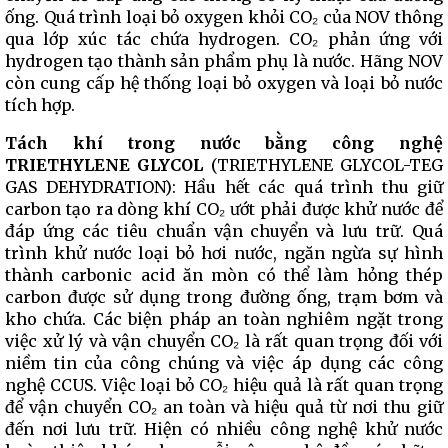
ống. Quá trình loại bỏ oxygen khỏi CO₂ của NOV thông
qua lớp xúc tác chứa hydrogen. CO₂ phản ứng với
hydrogen tạo thành sản phẩm phụ là nước. Hãng NOV
còn cung cấp hệ thống loại bỏ oxygen và loại bỏ nước
tích hợp.
Tách khí trong nước bằng công nghệ
TRIETHYLENE GLYCOL
(TRIETHYLENE GLYCOL-TEG
GAS DEHYDRATION): Hầu hết các quá trình thu giữ
carbon tạo ra dòng khí CO₂ ướt phải được khử nước để
đáp ứng các tiêu chuẩn vận chuyển và lưu trữ. Quá
trình khử nước loại bỏ hơi nước, ngăn ngừa sự hình
thành carbonic acid ăn mòn có thể làm hỏng thép
carbon được sử dụng trong đường ống, trạm bơm và
kho chứa. Các biện pháp an toàn nghiêm ngặt trong
việc xử lý và vận chuyển CO₂ là rất quan trọng đối với
niềm tin của công chúng và việc áp dụng các công
nghệ CCUS. Việc loại bỏ CO₂ hiệu quả là rất quan trọng
để vận chuyển CO₂ an toàn và hiệu quả từ nơi thu giữ
đến nơi lưu trữ. Hiện có nhiều công nghệ khử nước