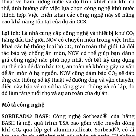
thuật về hàm lượng nước và độ tinh khiết của khí cụ
thể, ảnh hưởng đến việc lựa chọn công nghệ khử nước
thích hợp. Việc triển khai các công nghệ này sẽ nâng
cao khả năng tồn tại của dự án CCS.
Lợi ích
: Là nhà cung cấp công nghệ và thiết bị khử CO₂
hàng đầu thế giới, NOV có chuyên môn trong việc triển
khai các hệ thống loại bỏ CO₂ trên toàn thế giới. Là đối
tác bảo vệ chống ăn mòn, NOV có thể giúp bạn đánh
giá công nghệ nào phù hợp nhất với bất kỳ ứng dụng
cụ thể nào để đảm bảo CO₂ an toàn và không gây ra vấn
đề ăn mòn ở hạ nguồn. NOV cũng đảm bảo CO₂ sẽ đáp
ứng các thông số kỹ thuật về đường ống và vận chuyển,
điều này bảo vệ cơ sở hạ tầng giao thông và cô lập, do
đó làm tăng tuổi thọ và sự an toàn của dự án.
Mô tả công nghệ
SORBEAD® BASF
: Công nghệ Sorbead® của hãng
BASH là một quá trình TSA bao gồm việc truyền dòng
khí CO₂ qua lớp gel aluminosilicate Sorbead®, có ái