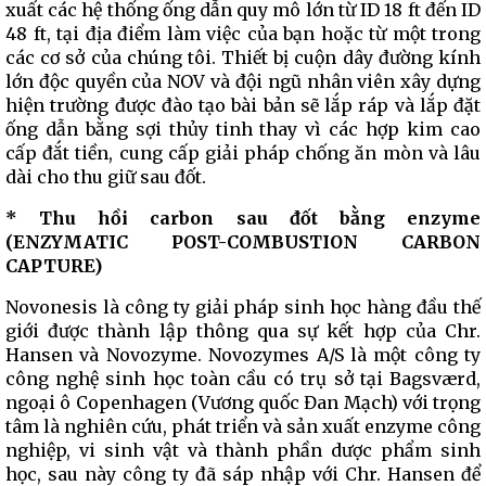
xuất các hệ thống ống dẫn quy mô lớn từ ID 18 ft đến ID
48 ft, tại địa điểm làm việc của bạn hoặc từ một trong
các cơ sở của chúng tôi. Thiết bị cuộn dây đường kính
lớn độc quyền của NOV và đội ngũ nhân viên xây dựng
hiện trường được đào tạo bài bản sẽ lắp ráp và lắp đặt
ống dẫn bằng sợi thủy tinh thay vì các hợp kim cao
cấp đắt tiền, cung cấp giải pháp chống ăn mòn và lâu
dài cho thu giữ sau đốt.
* Thu hồi carbon sau đốt bằng enzyme
(ENZYMATIC POST-COMBUSTION CARBON
CAPTURE)
Novonesis là công ty giải pháp sinh học hàng đầu thế
giới được thành lập thông qua sự kết hợp của Chr.
Hansen và Novozyme. Novozymes A/S là một công ty
công nghệ sinh học toàn cầu có trụ sở tại Bagsværd,
ngoại ô Copenhagen (Vương quốc Đan Mạch) với trọng
tâm là nghiên cứu, phát triển và sản xuất enzyme công
nghiệp, vi sinh vật và thành phần dược phẩm sinh
học, sau này công ty đã sáp nhập với Chr. Hansen để