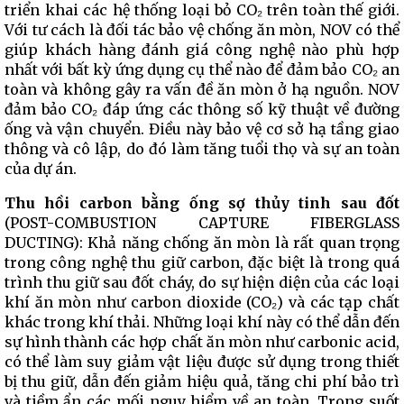
triển khai các hệ thống loại bỏ CO₂ trên toàn thế giới.
Với tư cách là đối tác bảo vệ chống ăn mòn, NOV có thể
giúp khách hàng đánh giá công nghệ nào phù hợp
nhất với bất kỳ ứng dụng cụ thể nào để đảm bảo CO₂ an
toàn và không gây ra vấn đề ăn mòn ở hạ nguồn. NOV
đảm bảo CO₂ đáp ứng các thông số kỹ thuật về đường
ống và vận chuyển. Điều này bảo vệ cơ sở hạ tầng giao
thông và cô lập, do đó làm tăng tuổi thọ và sự an toàn
của dự án.
Thu hồi carbon bằng ống sợ thủy tinh sau đốt
(POST-COMBUSTION CAPTURE FIBERGLASS
DUCTING): Khả năng chống ăn mòn là rất quan trọng
trong công nghệ thu giữ carbon, đặc biệt là trong quá
trình thu giữ sau đốt cháy, do sự hiện diện của các loại
khí ăn mòn như carbon dioxide (CO₂) và các tạp chất
khác trong khí thải. Những loại khí này có thể dẫn đến
sự hình thành các hợp chất ăn mòn như carbonic acid,
có thể làm suy giảm vật liệu được sử dụng trong thiết
bị thu giữ, dẫn đến giảm hiệu quả, tăng chi phí bảo trì
và tiềm ẩn các mối nguy hiểm về an toàn. Trong suốt