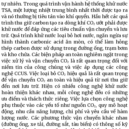
tự nhiên. Trong quá trình vận hành hệ thống khử nước
TSA, một lượng nhiệt trung bình nhất thời được tạo ra
và nó thường bị tiêu tán vào khí quyển. Hầu hết các quá
trình thu giữ carbon tạo ra dòng khí CO₂ ướt phải được
khử nước để đáp ứng các tiêu chuẩn vận chuyển và lưu
trữ. Quá trình khử nước loại bỏ hơi nước, ngăn ngừa sự
hình thành carbonic acid ăn mòn, có thể làm hỏng
thép carbon được sử dụng trong đường ống, trạm bơm
và kho chứa. Các biện pháp an toàn nghiêm ngặt trong
việc xử lý và vận chuyển CO₂ là rất quan trọng đối với
niềm tin của công chúng và việc áp dụng các công
nghệ CCUS. Việc loại bỏ CO₂ hiệu quả là rất quan trọng
để vận chuyển CO₂ an toàn và hiệu quả từ nơi thu giữ
đến nơi lưu trữ. Hiện có nhiều công nghệ khử nước
hoàn thiện khác nhau, mỗi công nghệ đều có những
ưu điểm và thách thức riêng. Việc lựa chọn công nghệ
phụ thuộc vào các yếu tố như nguồn CO₂, quy mô hoạt
động, nhu cầu năng lượng, chi phí và yêu cầu về hàm
lượng nước. Các phương thức vận chuyển khác nhau
(đường ống, xe tải, đường sắt, tàu biển) có thông số kỹ