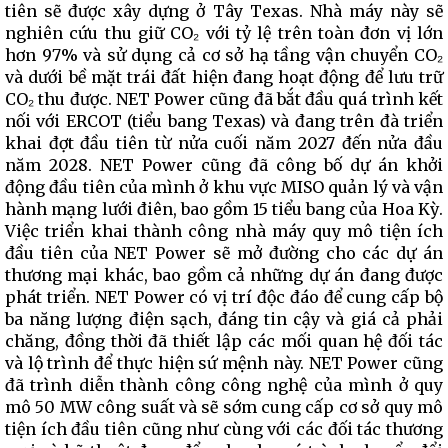
tiên sẽ được xây dựng ở Tây Texas. Nhà máy này sẽ
nghiên cứu thu giữ CO₂ với tỷ lệ trên toàn đơn vị lớn
hơn 97% và sử dụng cả cơ sở hạ tầng vận chuyển CO₂
và dưới bề mặt trái đất hiện đang hoạt động để lưu trữ
CO₂ thu được. NET Power cũng đã bắt đầu quá trình kết
nối với ERCOT (tiểu bang Texas) và đang trên đà triển
khai đợt đầu tiên từ nửa cuối năm 2027 đến nửa đầu
năm 2028. NET Power cũng đã công bố dự án khởi
động đầu tiên của mình ở khu vực MISO quản lý và vận
hành mạng lưới điên, bao gồm 15 tiểu bang của Hoa Kỳ.
Việc triển khai thành công nhà máy quy mô tiện ích
đầu tiên của NET Power sẽ mở đường cho các dự án
thương mại khác, bao gồm cả những dự án đang được
phát triển. NET Power có vị trí độc đáo để cung cấp bộ
ba năng lượng điện sạch, đáng tin cậy và giá cả phải
chăng, đồng thời đã thiết lập các mối quan hệ đối tác
và lộ trình để thực hiện sứ mệnh này. NET Power cũng
đã trình diễn thành công công nghệ của mình ở quy
mô 50 MW công suất và sẽ sớm cung cấp cơ sở quy mô
tiện ích đầu tiên cũng như cùng với các đối tác thương