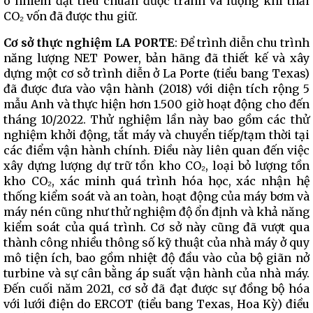
ô nhiễm đạt tiêu chuẩn được tránh và lượng khí thải
CO₂ vốn đã được thu giữ.
Cơ sở thực nghiệm LA PORTE
: Để trình diễn chu trình
năng lượng NET Power, bản hãng đã thiết kế và xây
dựng một cơ sở trình diễn ở La Porte (tiểu bang Texas)
đã được đưa vào vận hành (2018) với diện tích rộng 5
mẫu Anh và thực hiện hơn 1.500 giờ hoạt động cho đến
tháng 10/2022. Thử nghiệm lần này bao gồm các thử
nghiệm khởi động, tắt máy và chuyển tiếp/tạm thời tại
các điểm vận hành chính. Điều này liên quan đến việc
xây dựng lượng dự trữ tồn kho CO₂, loại bỏ lượng tồn
kho CO₂, xác minh quá trình hóa học, xác nhận hệ
thống kiểm soát và an toàn, hoạt động của máy bơm và
máy nén cũng như thử nghiệm độ ổn định và khả năng
kiểm soát của quá trình. Cơ sở này cũng đã vượt qua
thành công nhiều thông số kỹ thuật của nhà máy ở quy
mô tiện ích, bao gồm nhiệt độ đầu vào của bộ giãn nở
turbine và sự cân bằng áp suất vận hành của nhà máy.
Đến cuối năm 2021, cơ sở đã đạt được sự đồng bộ hóa
với lưới điện do ERCOT (tiểu bang Texas, Hoa Kỳ) điều