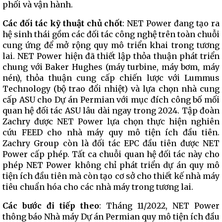
phối và vận hành.
Các đối tác kỹ thuật chủ chốt
: NET Power đang tạo ra
hệ sinh thái gồm các đối tác công nghệ trên toàn chuỗi
cung ứng để mở rộng quy mô triển khai trong tương
lai. NET Power hiện đã thiết lập thỏa thuận phát triển
chung với Baker Hughes (máy turbine, máy bơm, máy
nén), thỏa thuận cung cấp chiến lược với Lummus
Technology (bộ trao đổi nhiệt) và lựa chọn nhà cung
cấp ASU cho Dự án Permian với mục đích công bố mối
quan hệ đối tác ASU lâu dài ngay trong 2024. Tập đoàn
Zachry được NET Power lựa chọn thực hiện nghiên
cứu FEED cho nhà máy quy mô tiện ích đầu tiên.
Zachry Group còn là đối tác EPC đầu tiên được NET
Power cấp phép. Tất ca chuỗi quan hệ đối tác này cho
phép NET Power không chỉ phát triển dự án quy mô
tiện ích đầu tiên mà còn tạo cơ sở cho thiết kế nhà máy
tiêu chuẩn hóa cho các nhà máy trong tương lai.
Các bước đi tiếp theo
: Tháng 11/2022, NET Power
thông báo Nhà máy Dự án Permian quy mô tiện ích đầu