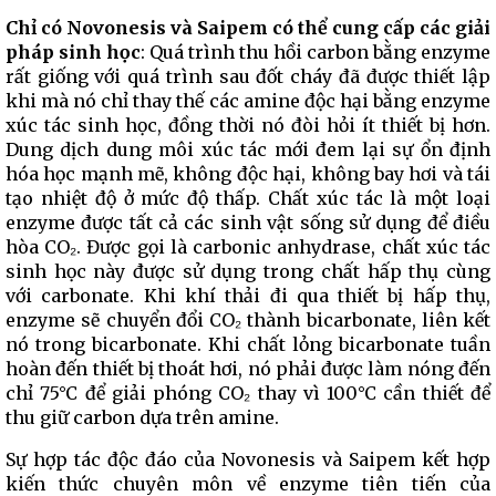
Chỉ có Novonesis và Saipem có thể cung cấp các giải
pháp sinh học
: Quá trình thu hồi carbon bằng enzyme
rất giống với quá trình sau đốt cháy đã được thiết lập
khi mà nó chỉ thay thế các amine độc hại bằng enzyme
xúc tác sinh học, đồng thời nó đòi hỏi ít thiết bị hơn.
Dung dịch dung môi xúc tác mới đem lại sự ổn định
hóa học mạnh mẽ, không độc hại, không bay hơi và tái
tạo nhiệt độ ở mức độ thấp. Chất xúc tác là một loại
enzyme được tất cả các sinh vật sống sử dụng để điều
hòa CO₂. Được gọi là carbonic anhydrase, chất xúc tác
sinh học này được sử dụng trong chất hấp thụ cùng
với carbonate. Khi khí thải đi qua thiết bị hấp thụ,
enzyme sẽ chuyển đổi CO₂ thành bicarbonate, liên kết
nó trong bicarbonate. Khi chất lỏng bicarbonate tuần
hoàn đến thiết bị thoát hơi, nó phải được làm nóng đến
chỉ 75°C để giải phóng CO₂ thay vì 100°C cần thiết để
thu giữ carbon dựa trên amine.
Sự hợp tác độc đáo của Novonesis và Saipem kết hợp
kiến ​​thức chuyên môn về enzyme tiên tiến của