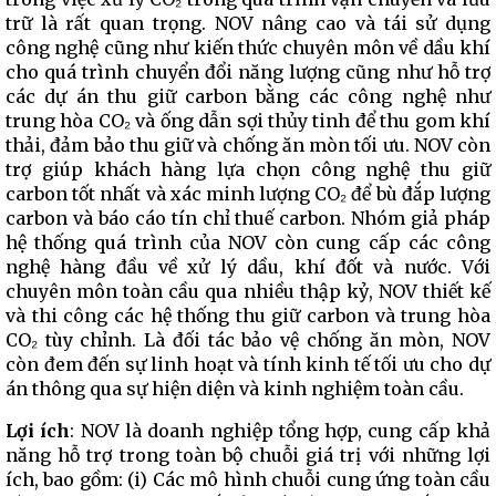
trữ là rất quan trọng. NOV nâng cao và tái sử dụng
công nghệ cũng như kiến ​​thức chuyên môn về dầu khí
cho quá trình chuyển đổi năng lượng cũng như hỗ trợ
các dự án thu giữ carbon bằng các công nghệ như
trung hòa CO₂ và ống dẫn sợi thủy tinh để thu gom khí
thải, đảm bảo thu giữ và chống ăn mòn tối ưu. NOV còn
trợ giúp khách hàng lựa chọn công nghệ thu giữ
carbon tốt nhất và xác minh lượng CO₂ để bù đắp lượng
carbon và báo cáo tín chỉ thuế carbon. Nhóm giả pháp
hệ thống quá trình của NOV còn cung cấp các công
nghệ hàng đầu về xử lý dầu, khí đốt và nước. Với
chuyên môn toàn cầu qua nhiều thập kỷ, NOV thiết kế
và thi công các hệ thống thu giữ carbon và trung hòa
CO₂ tùy chỉnh. Là đối tác bảo vệ chống ăn mòn, NOV
còn đem đến sự linh hoạt và tính kinh tế tối ưu cho dự
án thông qua sự hiện diện và kinh nghiệm toàn cầu.
Lợi ích
: NOV là doanh nghiệp tổng hợp, cung cấp khả
năng hỗ trợ trong toàn bộ chuỗi giá trị với những lợi
ích, bao gồm: (i) Các mô hình chuỗi cung ứng toàn cầu