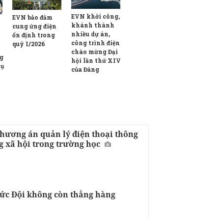
EVN khởi công,
EVN bảo đảm
khánh thành
cung ứng điện
nhiều dự án,
ổn định trong
công trình điện
quý I/2026
chào mừng Đại
ng
hội lần thứ XIV
hụ
của Đảng
hương án quản lý điện thoại thông
 xã hội trong trường học
hức Đội không còn thẳng hàng