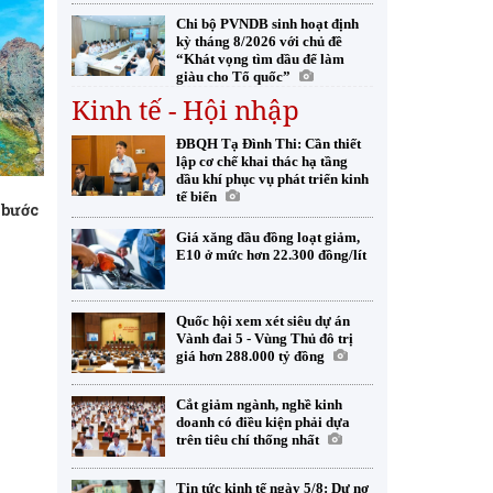
Chi bộ PVNDB sinh hoạt định
kỳ tháng 8/2026 với chủ đề
“Khát vọng tìm dầu để làm
giàu cho Tổ quốc”
Kinh tế - Hội nhập
ĐBQH Tạ Đình Thi: Cần thiết
lập cơ chế khai thác hạ tầng
dầu khí phục vụ phát triển kinh
n
tế biển
 bước
Giá xăng dầu đồng loạt giảm,
E10 ở mức hơn 22.300 đồng/lít
Quốc hội xem xét siêu dự án
Vành đai 5 - Vùng Thủ đô trị
giá hơn 288.000 tỷ đồng
Cắt giảm ngành, nghề kinh
doanh có điều kiện phải dựa
trên tiêu chí thống nhất
Tin tức kinh tế ngày 5/8: Dư nợ