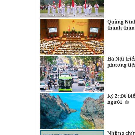
Quảng Ninh
thành thàn
Hà Nội triể
phương tiệ
Kỳ 2: Để b
người
Những chín