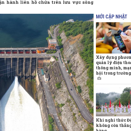
vận hành liên hồ chứa trên lưu vực sông
MỚI CẬP NHẬT
Xây dựng phươn
quản lý điện tho
thông minh, mạ
hội trong trường
Khi nghi thức Đ
không còn thẳn
hàng