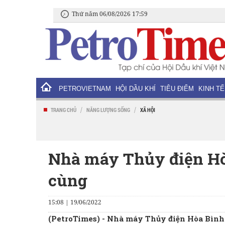
Thứ năm 06/08/2026 17:59
PETROVIETNAM
HỘI DẦU KHÍ
TIÊU ĐIỂM
KINH TẾ
/
/
TRANG CHỦ
NĂNG LƯỢNG SỐNG
XÃ HỘI
Nhà máy Thủy điện Hò
cùng
15:08 | 19/06/2022
(PetroTimes) -
Nhà máy Thủy điện Hòa Bình đ