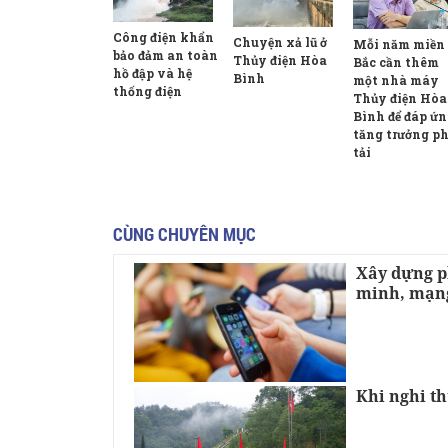
Công điện khẩn
Chuyện xả lũ ở
Mỗi năm miền
bảo đảm an toàn
Thủy điện Hòa
Bắc cần thêm
hồ đập và hệ
Bình
một nhà máy
thống điện
Thủy điện Hòa
Bình để đáp ứ
tăng trưởng p
tải
CÙNG CHUYÊN MỤC
Xây dựng p
minh, mạng
Khi nghi t