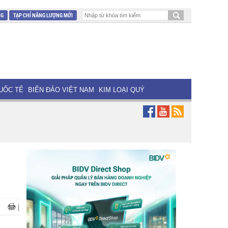
NG
TẠP CHÍ NĂNG LƯỢNG MỚI
UỐC TẾ
BIỂN ĐẢO VIỆT NAM
KIM LOẠI QUÝ
|