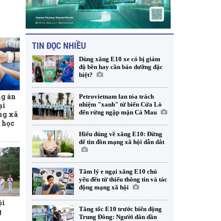
TIN ĐỌC NHIỀU
Dùng xăng E10 xe có bị giảm
độ bền hay cần bảo dưỡng đặc
biệt?
g án
Petrovietnam lan tỏa trách
ại
nhiệm "xanh" từ biển Cửa Lò
đến rừng ngập mặn Cà Mau
ng xã
 học
Hiểu đúng về xăng E10: Đừng
để tin đồn mạng xã hội dẫn dắt
Tâm lý e ngại xăng E10 chủ
yếu đến từ thiếu thông tin và tác
động mạng xã hội
ội
Tăng tốc E10 trước biến động
g
Trung Đông: Người dân dần