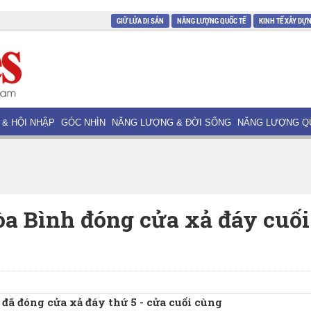
GIỮ LỬA DI SẢN
NĂNG LƯỢNG QUỐC TẾ
KINH TẾ XÂY DỰ
 & HỘI NHẬP
GÓC NHÌN
NĂNG LƯỢNG & ĐỜI SỐNG
NĂNG LƯỢNG Q
a Bình đóng cửa xả đáy cuối
ã đóng cửa xả đáy thứ 5 - cửa cuối cùng