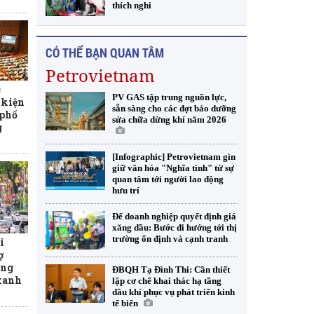
thích nghi
CÓ THỂ BẠN QUAN TÂM
Petrovietnam
c
PV GAS tập trung nguồn lực,
 kiện
sẵn sàng cho các đợt bảo dưỡng
 phố
sửa chữa dừng khí năm 2026
g
[Infographic] Petrovietnam gìn
giữ văn hóa "Nghĩa tình" từ sự
quan tâm tới người lao động
hưu trí
Để doanh nghiệp quyết định giá
xăng dầu: Bước đi hướng tới thị
trường ổn định và cạnh tranh
i
ợ
ơng
ĐBQH Tạ Đình Thi: Cần thiết
 xanh
lập cơ chế khai thác hạ tầng
dầu khí phục vụ phát triển kinh
tế biển