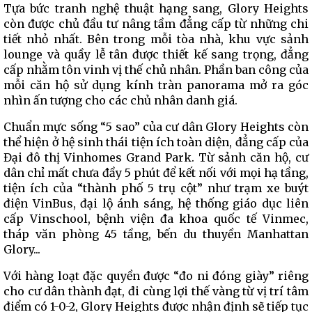
Tựa bức tranh nghệ thuật hạng sang, Glory Heights
còn được chủ đầu tư nâng tầm đẳng cấp từ những chi
tiết nhỏ nhất. Bên trong mỗi tòa nhà, khu vực sảnh
lounge và quầy lễ tân được thiết kế sang trọng, đẳng
cấp nhằm tôn vinh vị thế chủ nhân. Phần ban công của
mỗi căn hộ sử dụng kính tràn panorama mở ra góc
nhìn ấn tượng cho các chủ nhân danh giá.
Chuẩn mực sống “5 sao” của cư dân Glory Heights còn
thể hiện ở hệ sinh thái tiện ích toàn diện, đẳng cấp của
Đại đô thị Vinhomes Grand Park. Từ sảnh căn hộ, cư
dân chỉ mất chưa đầy 5 phút để kết nối với mọi hạ tầng,
tiện ích của “thành phố 5 trụ cột” như trạm xe buýt
điện VinBus, đại lộ ánh sáng, hệ thống giáo dục liên
cấp Vinschool, bệnh viện đa khoa quốc tế Vinmec,
tháp văn phòng 45 tầng, bến du thuyền Manhattan
Glory...
Với hàng loạt đặc quyền được “đo ni đóng giày” riêng
cho cư dân thành đạt, đi cùng lợi thế vàng từ vị trí tâm
điểm có 1-0-2, Glory Heights được nhận định sẽ tiếp tục