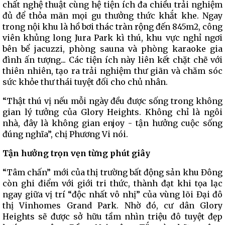
chất nghệ thuật cùng hệ tiện ích đa chiều trải nghiệm
đủ để thỏa mãn mọi gu thưởng thức khắt khe. Ngay
trong nội khu là hồ bơi thác tràn rộng đến 845m2, công
viên khủng long Jura Park kì thú, khu vực nghỉ ngơi
bên bể jacuzzi, phòng sauna và phòng karaoke gia
đình ấn tượng... Các tiện ích này liên kết chặt chẽ với
thiên nhiên, tạo ra trải nghiệm thư giãn và chăm sóc
sức khỏe thư thái tuyệt đối cho chủ nhân.
“Thật thú vị nếu mỗi ngày đều được sống trong không
gian lý tưởng của Glory Heights. Không chỉ là ngôi
nhà, đây là không gian enjoy - tận hưởng cuộc sống
đúng nghĩa”, chị Phương Vi nói.
Tận hưởng trọn vẹn từng phút giây
“Tâm chấn” mới của thị trường bất động sản khu Đông
còn ghi điểm với giới tri thức, thành đạt khi tọa lạc
ngay giữa vị trí “độc nhất vô nhị” của vùng lõi Đại đô
thị Vinhomes Grand Park. Nhờ đó, cư dân Glory
Heights sẽ được sở hữu tầm nhìn triệu đô tuyệt đẹp