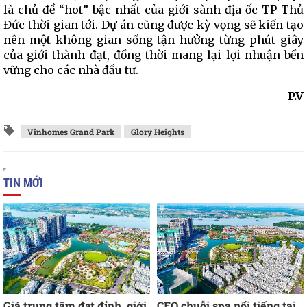
là chủ đề “hot” bậc nhất của giới sành địa ốc TP Thủ
Đức thời gian tới. Dự án cũng được kỳ vọng sẽ kiến tạo
nên một không gian sống tận hưởng từng phút giây
của giới thành đạt, đồng thời mang lại lợi nhuận bền
vững cho các nhà đầu tư.
P.V
Vinhomes Grand Park
Glory Heights
TIN MỚI
Giá trung tâm đạt đỉnh, giới
CEO chuỗi spa nổi tiếng tại