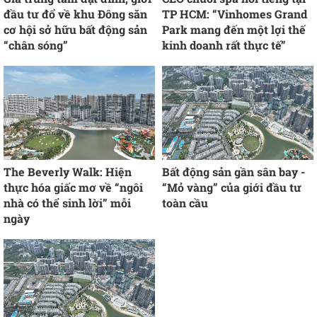
đầu tư đổ về khu Đông săn
TP HCM: “Vinhomes Grand
cơ hội sở hữu bất động sản
Park mang đến một lợi thế
“chân sóng”
kinh doanh rất thực tế”
The Beverly Walk: Hiện
Bất động sản gần sân bay -
thực hóa giấc mơ về “ngôi
“Mỏ vàng” của giới đầu tư
nhà có thể sinh lời” mỗi
toàn cầu
ngày