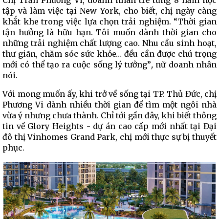
Chị Trần Phương Vi, doanh nhân trẻ từng 8 năm học
tập và làm việc tại New York, cho biết, chị ngày càng
khắt khe trong việc lựa chọn trải nghiệm. “Thời gian
tận hưởng là hữu hạn. Tôi muốn dành thời gian cho
những trải nghiệm chất lượng cao. Nhu cầu sinh hoạt,
thư giãn, chăm sóc sức khỏe… đều cần được chú trọng
mới có thể tạo ra cuộc sống lý tưởng”
,
nữ doanh nhân
nói.
Với mong muốn ấy, khi trở về sống tại TP. Thủ Đức, chị
Phương Vi dành nhiều thời gian để tìm một ngôi nhà
vừa ý nhưng chưa thành. Chỉ tới gần đây, khi biết thông
tin về Glory Heights - dự án cao cấp mới nhất tại Đại
đô thị Vinhomes Grand Park, chị mới thực sự bị thuyết
phục.