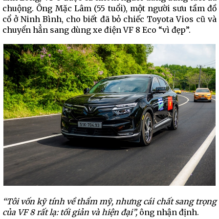
chuộng. Ông Mặc Lâm (55 tuổi), một người sưu tầm đồ
cổ ở Ninh Bình, cho biết đã bỏ chiếc Toyota Vios cũ và
chuyển hẳn sang dùng xe điện VF 8 Eco “vì đẹp”.
“
Tôi vốn kỹ tính về thẩm mỹ, nhưng cái chất sang trọng
của VF 8 rất lạ
: t
ối giản
và
hiện đại”,
ông nhận định.