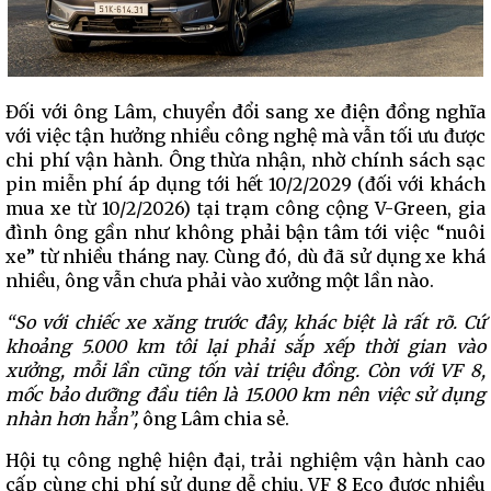
Đối với ông Lâm, chuyển đổi sang xe điện đồng nghĩa
với việc tận hưởng nhiều công nghệ mà vẫn tối ưu được
chi phí vận hành. Ông thừa nhận, nhờ chính sách sạc
pin miễn phí áp dụng tới hết 10/2/2029 (đối với khách
mua xe từ 10/2/2026) tại trạm công cộng V-Green, gia
đình ông gần như không phải bận tâm tới việc “nuôi
xe” từ nhiều tháng nay. Cùng đó, dù đã sử dụng xe khá
nhiều, ông vẫn chưa phải vào xưởng một lần nào.
“So với chiếc xe xăng trước đây, khác biệt là rất rõ. Cứ
khoảng 5.000 km tôi lại phải sắp xếp thời gian vào
xưởng, mỗi lần cũng tốn
vài triệu đồng
. Còn với VF 8,
mốc bảo dưỡng đầu tiên là 15.000 km nên việc sử dụng
nhàn hơn hẳn”,
ông Lâm chia sẻ.
Hội tụ công nghệ hiện đại, trải nghiệm vận hành cao
cấp cùng chi phí sử dụng dễ chịu, VF 8 Eco được nhiều