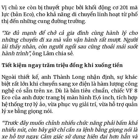
Vị chủ xe còn bị thuyết phục bởi khối động cơ 201 mã
lực (bản Eco), cho khả năng di chuyển linh hoạt từ phố
thị đến những cung đường trường.
“Xe đủ mạnh để chở cả
gia đình
cùng hành lý cho
những chuyến đi xa mà vẫn vận hành rất mượt. Người
lái thấy nhàn, còn người ngồi sau cũng thoải mái suốt
hành trình
”,
ông Lâm chia sẻ.
Tiết kiệm ngay trăm triệu
đồng khi xuống tiền
Ngoài thiết kế, anh Thành Long nhận định, sự khác
biệt rất lớn khi chuyển sang xe điện là hàm lượng công
nghệ có sẵn trên xe. Dù là bản tiêu chuẩn, chiếc VF 8
Eco của anh được trang bị màn hình 15,6 inch, tích hợp
hệ thống trợ lý ảo, vừa phục vụ giải trí, vừa hỗ trợ quản
lý xe bằng giọng nói.
“Trước đây muốn chỉnh nhiều chức năng phải bấm khá
nhiều nút, còn bây giờ chỉ cần ra lệnh bằng giọng nói là
xe hỗ trợ ngay. Cảm giác sử dụng hiện đại hơn hẳn và