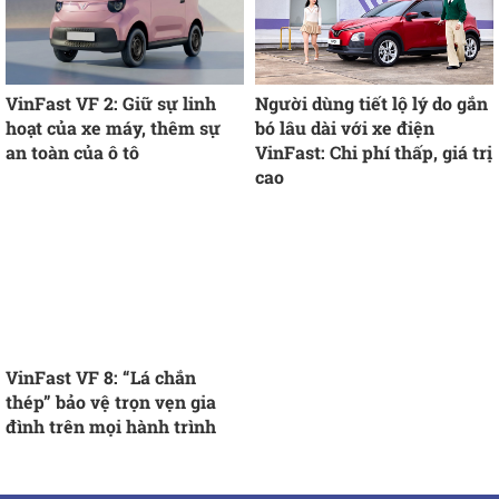
VinFast VF 2: Giữ sự linh
Người dùng tiết lộ lý do gắn
hoạt của xe máy, thêm sự
bó lâu dài với xe điện
an toàn của ô tô
VinFast: Chi phí thấp, giá trị
cao
VinFast VF 8: “Lá chắn
thép” bảo vệ trọn vẹn gia
đình trên mọi hành trình