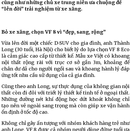
cũng như những chủ xe trung niên ưa chuộng để
“lên đời” trải nghiệm từ xe xăng.
Bỏ
xe xăng, chọn VF 8 vì
“đẹp, sang, rộng
”
Vừa lên đời một chiếc D-SUV cho gia đình, anh Thành
Long (30 tuổi, Hà Nội) cho biết lý do lựa chọn VF 8 Eco
là cảm giác cao cấp từ thiết kế. Mẫu xe Việt có khoang
nội thất rộng rãi với trục cơ sở gần 3m, khoảng để
chân dư dả cho người ngồi sau và khoang hành lý đáp
ứng tốt nhu cầu sử dụng của cả gia đình.
Cũng theo anh Long, sự thực dụng của không gian nội
thất còn đi đôi với triết lý thiết kế tinh tế ở ngoại thất.
Những đường nét khí động học dứt khoát không chỉ
tạo nên vẻ ngoài sang trọng mà còn giúp xe vận hành
ổn định ở tốc độ cao.
Không chỉ gây ấn tượng với nhóm khách hàng trẻ như
anh Long, VF 8 được cả nhóm người dùng đứng tuổi ưa