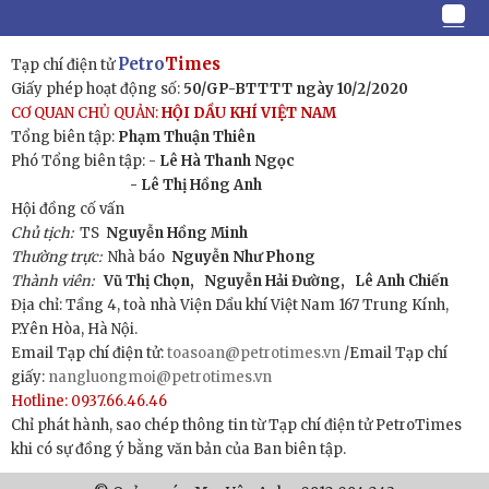
Petro
Times
Tạp chí điện tử
Giấy phép hoạt động số:
50/GP-BTTTT ngày 10/2/2020
CƠ QUAN CHỦ QUẢN:
HỘI DẦU KHÍ VIỆT NAM
Tổng biên tập:
Phạm Thuận Thiên
Phó Tổng biên tập: -
Lê Hà Thanh Ngọc
- Lê Thị Hồng Anh
Hội đồng cố vấn
Chủ tịch:
TS
Nguyễn Hồng Minh
Thường trực:
Nhà báo
Nguyễn Như Phong
Thành viên:
Vũ Thị Chọn,
Nguyễn Hải Đường,
Lê Anh Chiến
Địa chỉ: Tầng 4, toà nhà Viện Dầu khí Việt Nam 167 Trung Kính,
P.Yên Hòa, Hà Nội.
Email Tạp chí điện tử:
toasoan@petrotimes.vn
/Email Tạp chí
giấy:
nangluongmoi@petrotimes.vn
Hotline: 0937.66.46.46
Chỉ phát hành, sao chép thông tin từ Tạp chí điện tử PetroTimes
khi có sự đồng ý bằng văn bản của Ban biên tập.