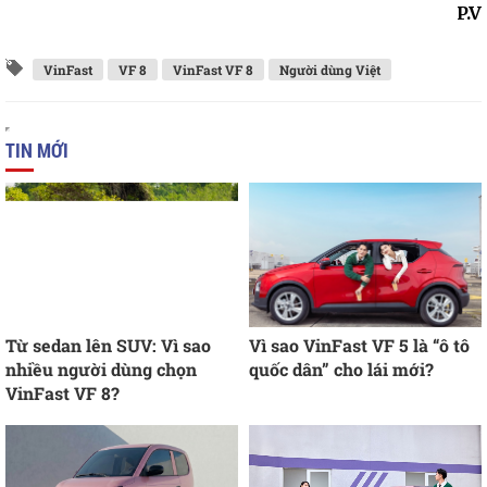
P.V
VinFast
VF 8
VinFast VF 8
Người dùng Việt
TIN MỚI
Từ sedan lên SUV: Vì sao
Vì sao VinFast VF 5 là “ô tô
nhiều người dùng chọn
quốc dân” cho lái mới?
VinFast VF 8?