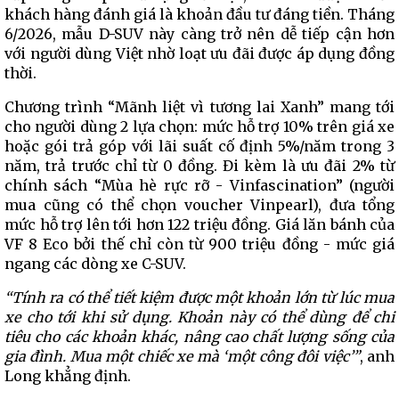
khách hàng đánh giá là khoản đầu tư đáng tiền. Tháng
6/2026, mẫu D-SUV này càng trở nên dễ tiếp cận hơn
với người dùng Việt nhờ loạt ưu đãi được áp dụng đồng
thời.
Chương trình “Mãnh liệt vì tương lai Xanh” mang tới
cho người dùng 2 lựa chọn: mức hỗ trợ 10% trên giá xe
hoặc gói trả góp với lãi suất cố định 5%/năm trong 3
năm, trả trước chỉ từ 0 đồng. Đi kèm là ưu đãi 2% từ
chính sách “Mùa hè rực rỡ - Vinfascination” (người
mua cũng có thể chọn voucher Vinpearl), đưa tổng
mức hỗ trợ lên tới hơn 122 triệu đồng. Giá lăn bánh của
VF 8 Eco bởi thế chỉ còn từ 900 triệu đồng - mức giá
ngang các dòng xe C-SUV.
“Tính ra có thể tiết kiệm được một khoản lớn từ lúc mua
xe cho tới khi sử dụng. Khoản này có thể dùng để chi
tiêu cho các khoản khác, nâng cao chất lượng sống của
gia đình. Mua một chiếc xe mà ‘một công đôi việc’”
, anh
Long khẳng định.