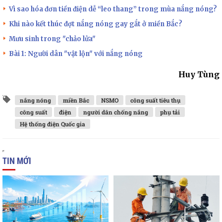
Vì sao hóa đơn tiền điện dễ “leo thang” trong mùa nắng nóng?
Khi nào kết thúc đợt nắng nóng gay gắt ở miền Bắc?
Mưu sinh trong "chảo lửa"
Bài 1: Người dân "vật lộn" với nắng nóng
Huy Tùng
nắng nóng
miền Bắc
NSMO
công suất tiêu thụ
công suất
điện
người dân chống nắng
phụ tải
Hệ thống điện Quốc gia
TIN MỚI