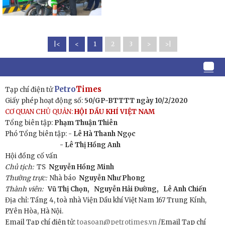
|<
<
1
2
3
>
>|
Petro
Times
Tạp chí điện tử
Giấy phép hoạt động số:
50/GP-BTTTT ngày 10/2/2020
CƠ QUAN CHỦ QUẢN:
HỘI DẦU KHÍ VIỆT NAM
Tổng biên tập:
Phạm Thuận Thiên
Phó Tổng biên tập: -
Lê Hà Thanh Ngọc
- Lê Thị Hồng Anh
Hội đồng cố vấn
Chủ tịch:
TS
Nguyễn Hồng Minh
Thường trực:
Nhà báo
Nguyễn Như Phong
Thành viên:
Vũ Thị Chọn,
Nguyễn Hải Đường,
Lê Anh Chiến
Địa chỉ: Tầng 4, toà nhà Viện Dầu khí Việt Nam 167 Trung Kính,
P.Yên Hòa, Hà Nội.
Email Tạp chí điện tử:
toasoan@petrotimes.vn
/Email Tạp chí