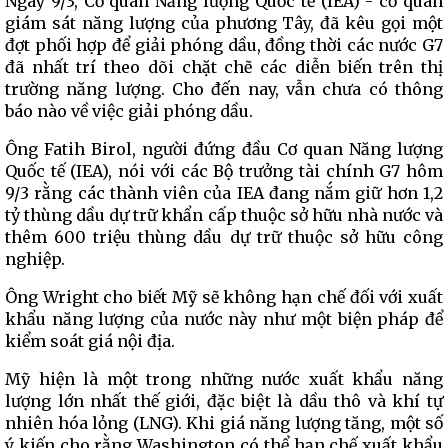
Ngày 9/3, Cơ quan Năng lượng Quốc tế (IEA) - cơ quan
giám sát năng lượng của phương Tây, đã kêu gọi một
đợt phối hợp để giải phóng dầu, đồng thời các nước G7
đã nhất trí theo dõi chặt chẽ các diễn biến trên thị
trường năng lượng. Cho đến nay, vẫn chưa có thông
báo nào về việc giải phóng dầu.
Ông Fatih Birol, người đứng đầu Cơ quan Năng lượng
Quốc tế (IEA), nói với các Bộ trưởng tài chính G7 hôm
9/3 rằng các thành viên của IEA đang nắm giữ hơn 1,2
tỷ thùng dầu dự trữ khẩn cấp thuộc sở hữu nhà nước và
thêm 600 triệu thùng dầu dự trữ thuộc sở hữu công
nghiệp.
Ông Wright cho biết Mỹ sẽ không hạn chế đối với xuất
khẩu năng lượng của nước này như một biện pháp để
kiểm soát giá nội địa.
Mỹ hiện là một trong những nước xuất khẩu năng
lượng lớn nhất thế giới, đặc biệt là dầu thô và khí tự
nhiên hóa lỏng (LNG). Khi giá năng lượng tăng, một số
ý kiến cho rằng Washington có thể hạn chế xuất khẩu