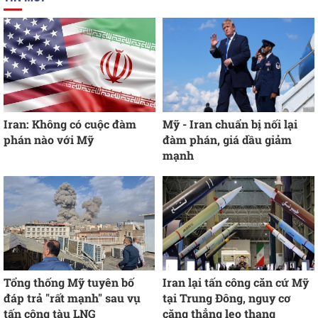
Iran: Không có cuộc đàm
Mỹ - Iran chuẩn bị nối lại
phán nào với Mỹ
đàm phán, giá dầu giảm
mạnh
Tổng thống Mỹ tuyên bố
Iran lại tấn công căn cứ Mỹ
đáp trả "rất mạnh" sau vụ
tại Trung Đông, nguy cơ
tấn công tàu LNG
căng thẳng leo thang