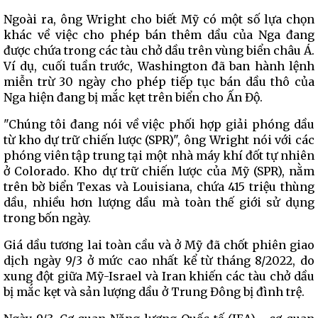
Ngoài ra, ông Wright cho biết Mỹ có một số lựa chọn
khác về việc cho phép bán thêm dầu của Nga đang
được chứa trong các tàu chở dầu trên vùng biển châu Á.
Ví dụ, cuối tuần trước, Washington đã ban hành lệnh
miễn trừ 30 ngày cho phép tiếp tục bán dầu thô của
Nga hiện đang bị mắc kẹt trên biển cho Ấn Độ.
"Chúng tôi đang nói về việc phối hợp giải phóng dầu
từ kho dự trữ chiến lược (SPR)", ông Wright nói với các
phóng viên tập trung tại một nhà máy khí đốt tự nhiên
ở Colorado. Kho dự trữ chiến lược của Mỹ (SPR), nằm
trên bờ biển Texas và Louisiana, chứa 415 triệu thùng
dầu, nhiều hơn lượng dầu mà toàn thế giới sử dụng
trong bốn ngày.
Giá dầu tương lai toàn cầu và ở Mỹ đã chốt phiên giao
dịch ngày 9/3 ở mức cao nhất kể từ tháng 8/2022, do
xung đột giữa Mỹ-Israel và Iran khiến các tàu chở dầu
bị mắc kẹt và sản lượng dầu ở Trung Đông bị đình trệ.