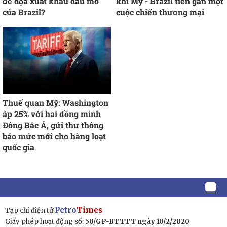
đe dọa xuất khẩu dầu mỏ
khi Mỹ - Brazil tiến gần một
của Brazil?
cuộc chiến thương mại
Thuế quan Mỹ: Washington
áp 25% với hai đồng minh
Đông Bắc Á, gửi thư thông
báo mức mới cho hàng loạt
quốc gia
Petro
Times
Tạp chí điện tử
Giấy phép hoạt động số:
50/GP-BTTTT ngày 10/2/2020