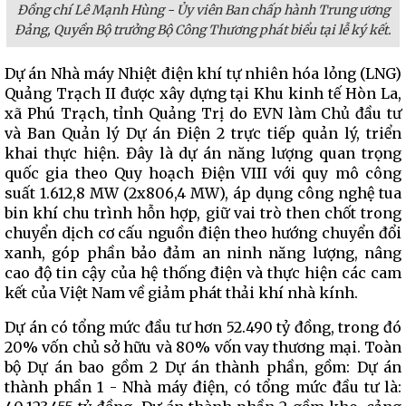
Đồng chí Lê Mạnh Hùng - Ủy viên Ban chấp hành Trung ương
Đảng, Quyền Bộ trưởng Bộ Công Thương phát biểu tại lễ ký kết.
Dự án Nhà máy Nhiệt điện khí tự nhiên hóa lỏng (LNG)
Quảng Trạch II được xây dựng tại Khu kinh tế Hòn La,
xã Phú Trạch, tỉnh Quảng Trị do EVN làm Chủ đầu tư
và Ban Quản lý Dự án Điện 2 trực tiếp quản lý, triển
khai thực hiện. Đây là dự án năng lượng quan trọng
quốc gia theo Quy hoạch Điện VIII với quy mô công
suất 1.612,8 MW (2x806,4 MW), áp dụng công nghệ tua
bin khí chu trình hỗn hợp, giữ vai trò then chốt trong
chuyển dịch cơ cấu nguồn điện theo hướng chuyển đổi
xanh, góp phần bảo đảm an ninh năng lượng, nâng
cao độ tin cậy của hệ thống điện và thực hiện các cam
kết của Việt Nam về giảm phát thải khí nhà kính.
Dự án có tổng mức đầu tư hơn 52.490 tỷ đồng, trong đó
20% vốn chủ sở hữu và 80% vốn vay thương mại. Toàn
bộ Dự án bao gồm 2 Dự án thành phần, gồm: Dự án
thành phần 1 - Nhà máy điện, có tổng mức đầu tư là: