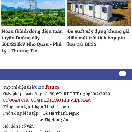
Hoàn thành đóng điện toàn
Đề xuất xây dựng khung giá
tuyến Đường dây
điện mặt trời tích hợp pin
500/220kV Nho Quan - Phủ
lưu trữ BESS
Lý - Thường Tín
Petro
Times
Tạp chí điện tử
Giấy phép hoạt động số:
50/GP-BTTTT ngày 10/2/2020
CƠ QUAN CHỦ QUẢN:
HỘI DẦU KHÍ VIỆT NAM
Tổng biên tập:
Phạm Thuận Thiên
Phó Tổng biên tập: -
Lê Hà Thanh Ngọc
- Lê Thị Hồng Anh
Hội đồng cố vấn