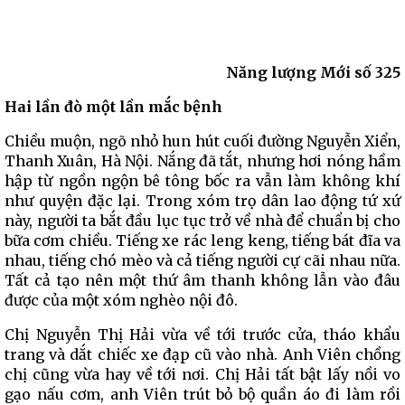
Năng lượng Mới số 325
Hai lần đò một lần mắc bệnh
Chiều muộn, ngõ nhỏ hun hút cuối đường Nguyễn Xiển,
Thanh Xuân, Hà Nội. Nắng đã tắt, nhưng hơi nóng hầm
hập từ ngồn ngộn bê tông bốc ra vẫn làm không khí
như quyện đặc lại. Trong xóm trọ dân lao động tứ xứ
này, người ta bắt đầu lục tục trở về nhà để chuẩn bị cho
bữa cơm chiều. Tiếng xe rác leng keng, tiếng bát đĩa va
nhau, tiếng chó mèo và cả tiếng người cự cãi nhau nữa.
Tất cả tạo nên một thứ âm thanh không lẫn vào đâu
được của một xóm nghèo nội đô.
Chị Nguyễn Thị Hải vừa về tới trước cửa, tháo khẩu
trang và dắt chiếc xe đạp cũ vào nhà. Anh Viên chồng
chị cũng vừa hay về tới nơi. Chị Hải tất bật lấy nồi vo
gạo nấu cơm, anh Viên trút bỏ bộ quần áo đi làm rồi