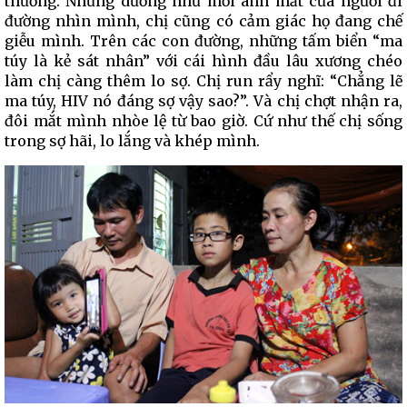
thường. Nhưng dường như mỗi ánh mắt của người đi
đường nhìn mình, chị cũng có cảm giác họ đang chế
giễu mình. Trên các con đường, những tấm biển “ma
túy là kẻ sát nhân” với cái hình đầu lâu xương chéo
làm chị càng thêm lo sợ. Chị run rẩy nghĩ: “Chẳng lẽ
ma túy, HIV nó đáng sợ vậy sao?”. Và chị chợt nhận ra,
đôi mắt mình nhòe lệ từ bao giờ. Cứ như thế chị sống
trong sợ hãi, lo lắng và khép mình.