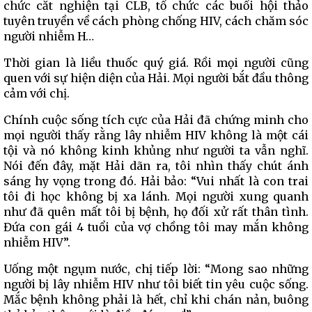
chức cắt nghiện tại CLB, tổ chức các buổi hội thảo
tuyên truyền về cách phòng chống HIV, cách chăm sóc
người nhiễm H…
Thời gian là liều thuốc quý giá. Rồi mọi người cũng
quen với sự hiện diện của Hải. Mọi người bắt đầu thông
cảm với chị.
Chính cuộc sống tích cực của Hải đã chứng minh cho
mọi người thấy rằng lây nhiễm HIV không là một cái
tội và nó không kinh khủng như người ta vẫn nghĩ.
Nói đến đây, mặt Hải dãn ra, tôi nhìn thấy chút ánh
sáng hy vọng trong đó. Hải bảo: “Vui nhất là con trai
tôi đi học không bị xa lánh. Mọi người xung quanh
như đã quên mất tôi bị bệnh, họ đối xử rất thân tình.
Đứa con gái 4 tuổi của vợ chồng tôi may mắn không
nhiễm HIV”.
Uống một ngụm nước, chị tiếp lời: “Mong sao những
người bị lây nhiễm HIV như tôi biết tin yêu cuộc sống.
Mắc bệnh không phải là hết, chỉ khi chán nản, buông