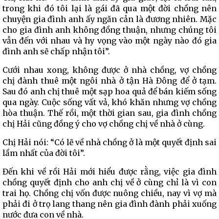
trong khi đó tôi lại là gái đã qua một đời chồng nên
chuyện gia đình anh ấy ngăn cản là đương nhiên. Mặc
cho gia đình anh không đồng thuận, nhưng chúng tôi
vẫn đến với nhau và hy vọng vào một ngày nào đó gia
đình anh sẽ chấp nhận tôi”.
Cưới nhau xong, không được ở nhà chồng, vợ chồng
chị đành thuê một ngôi nhà ở tận Hà Đông để ở tạm.
Sau đó anh chị thuê một sạp hoa quả để bán kiếm sống
qua ngày. Cuộc sống vất vả, khó khăn nhưng vợ chồng
hòa thuận. Thế rồi, một thời gian sau, gia đình chồng
chị Hải cũng đồng ý cho vợ chồng chị về nhà ở cùng.
Chị Hải nói: “Có lẽ về nhà chồng ở là một quyết định sai
lầm nhất của đời tôi”.
Đến khi về rồi Hải mới hiểu được rằng, việc gia đình
chồng quyết định cho anh chị về ở cùng chỉ là vì con
trai họ. Chồng chị vốn được nuông chiều, nay vì vợ mà
phải đi ở trọ lang thang nên gia đình đành phải xuống
nước đưa con về nhà.