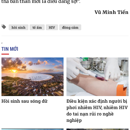
thả bản thân mới là điều đáng sợ!”.
Vũ Minh Tiến
hồi sinh
tổ ấm
HIV
đồng cảm
TIN MỚI
Hồi sinh sau sóng dữ
Điều kiện xác định người bị
phơi nhiễm HIV, nhiễm HIV
do tai nạn rủi ro nghề
nghiệp