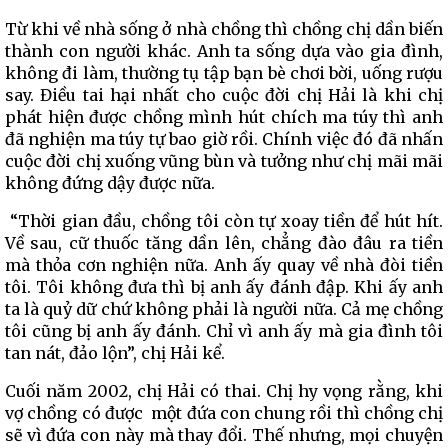
Từ khi về nhà sống ở nhà chồng thì chồng chị dần biến
thành con người khác. Anh ta sống dựa vào gia đình,
không đi làm, thường tụ tập bạn bè chơi bời, uống rượu
say. Điều tai hại nhất cho cuộc đời chị Hải là khi chị
phát hiện được chồng mình hút chích ma túy thì anh
đã nghiện ma túy tự bao giờ rồi. Chính việc đó đã nhấn
cuộc đời chị xuống vũng bùn và tưởng như chị mãi mãi
không đứng dậy được nữa.
“Thời gian đầu, chồng tôi còn tự xoay tiền để hút hít.
Về sau, cữ thuốc tăng dần lên, chẳng đào đâu ra tiền
mà thỏa cơn nghiện nữa. Anh ấy quay về nhà đòi tiền
tôi. Tôi không đưa thì bị anh ấy đánh đập. Khi ấy anh
ta là quỷ dữ chứ không phải là người nữa. Cả mẹ chồng
tôi cũng bị anh ấy đánh. Chỉ vì anh ấy mà gia đình tôi
tan nát, đảo lộn”, chị Hải kể.
Cuối năm 2002, chị Hải có thai. Chị hy vọng rằng, khi
vợ chồng có được một đứa con chung rồi thì chồng chị
sẽ vì đứa con này mà thay đổi. Thế nhưng, mọi chuyện