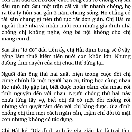
đầu rạn nứt. Sau một trận cãi vã, rất nhanh chóng, họ
ra tòa ly hôn sau gần 2 năm chung sống. Họ chẳng có
tài sản chung gì nên thủ tục rất đơn giản. Chị Hải ra
ngoài thuê nhà và nhận nuôi con nhưng gia đình nhà
chồng chị không nghe, ông bà nội không cho chị
mang con đi.
Sau lần “lỡ đò” đầu tiên ấy, chị Hải định bụng sẽ ở vậy,
gắng làm thuê kiếm tiền nuôi con khôn lớn. Nhưng
đường tình duyên của chị chưa thể dừng lại.
Người đàn ông thứ hai xuất hiện trong cuộc đời chị
cũng chính là một người bạn cũ, từng học cùng nhau
lúc nhỏ. Họ gặp lại, biết được hoàn cảnh của nhau rồi
tình nguyện đến với nhau. Người chồng thứ hai này
chưa từng lấy vợ, biết chị đã có một đời chồng rồi
những vẫn quyết tâm đến với chị bằng được. Gia đình
chồng chị tìm mọi cách ngăn cản, thậm chí đòi từ mặt
con nhưng không có tác dụng.
Chị Hải kể: “Gia đình anh ấy gia giáo, lại là trai tân,