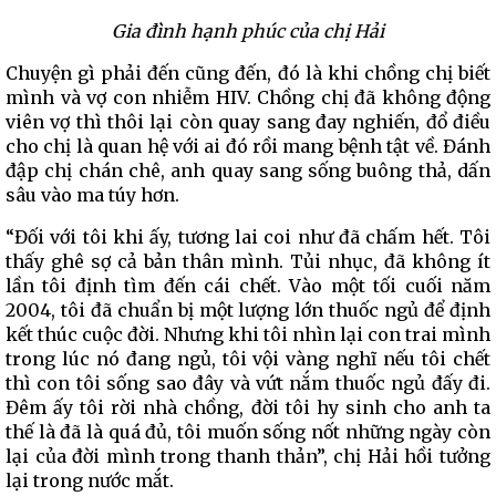
Gia đình hạnh phúc của chị Hải
Chuyện gì phải đến cũng đến, đó là khi chồng chị biết
mình và vợ con nhiễm HIV. Chồng chị đã không động
viên vợ thì thôi lại còn quay sang đay nghiến, đổ điều
cho chị là quan hệ với ai đó rồi mang bệnh tật về. Đánh
đập chị chán chê, anh quay sang sống buông thả, dấn
sâu vào ma túy hơn.
“Đối với tôi khi ấy, tương lai coi như đã chấm hết. Tôi
thấy ghê sợ cả bản thân mình. Tủi nhục, đã không ít
lần tôi định tìm đến cái chết. Vào một tối cuối năm
2004, tôi đã chuẩn bị một lượng lớn thuốc ngủ để định
kết thúc cuộc đời. Nhưng khi tôi nhìn lại con trai mình
trong lúc nó đang ngủ, tôi vội vàng nghĩ nếu tôi chết
thì con tôi sống sao đây và vứt nắm thuốc ngủ đấy đi.
Đêm ấy tôi rời nhà chồng, đời tôi hy sinh cho anh ta
thế là đã là quá đủ, tôi muốn sống nốt những ngày còn
lại của đời mình trong thanh thản”, chị Hải hồi tưởng
lại trong nước mắt.