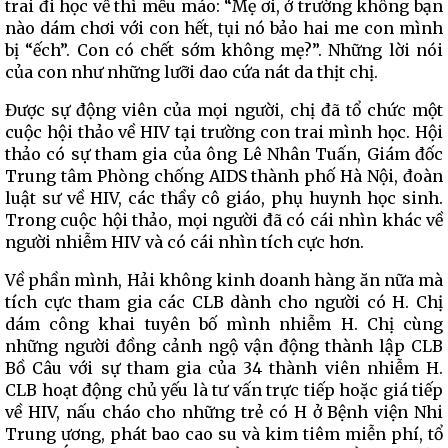
trai đi học về thì mếu máo: “Mẹ ơi, ở trường không bạn
nào dám chơi với con hết, tụi nó bảo hai me con mình
bị “ếch”. Con có chết sớm không mẹ?”. Những lời nói
của con như những lưỡi dao cứa nát da thịt chị.
Được sự động viên của mọi người, chị đã tổ chức một
cuộc hội thảo về HIV tại trường con trai mình học. Hội
thảo có sự tham gia của ông Lê Nhân Tuấn, Giám đốc
Trung tâm Phòng chống AIDS thành phố Hà Nội, đoàn
luật sư về HIV, các thầy cô giáo, phụ huynh học sinh.
Trong cuộc hội thảo, mọi người đã có cái nhìn khác về
người nhiễm HIV và có cái nhìn tích cực hơn.
Về phần mình, Hải không kinh doanh hàng ăn nữa mà
tích cực tham gia các CLB dành cho người có H. Chị
dám công khai tuyên bố mình nhiễm H. Chị cùng
những người đồng cảnh ngộ vận động thành lập CLB
Bồ Câu với sự tham gia của 34 thành viên nhiễm H.
CLB hoạt động chủ yếu là tư vấn trực tiếp hoặc giá tiếp
về HIV, nấu cháo cho những trẻ có H ở Bệnh viện Nhi
Trung ương, phát bao cao su và kim tiêm miễn phí, tổ