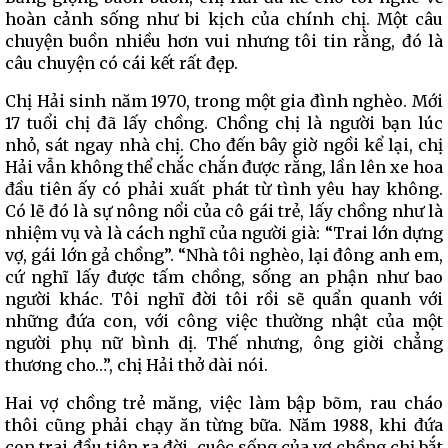
hoàn cảnh sống như bi kịch của chính chị. Một câu
chuyện buồn nhiều hơn vui nhưng tôi tin rằng, đó là
câu chuyện có cái kết rất đẹp.
Chị Hải sinh năm 1970, trong một gia đình nghèo. Mới
17 tuổi chị đã lấy chồng. Chồng chị là người bạn lúc
nhỏ, sát ngay nhà chị. Cho đến bây giờ ngồi kể lại, chị
Hải vẫn không thể chắc chắn được rằng, lần lên xe hoa
đầu tiên ấy có phải xuất phát từ tình yêu hay không.
Có lẽ đó là sự nông nổi của cô gái trẻ, lấy chồng như là
nhiệm vụ và là cách nghĩ của người già: “Trai lớn dựng
vợ, gái lớn gả chồng”. “Nhà tôi nghèo, lại đông anh em,
cứ nghĩ lấy được tấm chồng, sống an phận như bao
người khác. Tôi nghĩ đời tôi rồi sẽ quẩn quanh với
những đứa con, với công việc thường nhật của một
người phụ nữ bình dị. Thế nhưng, ông giời chẳng
thương cho…”, chị Hải thở dài nói.
Hai vợ chồng trẻ măng, việc làm bập bõm, rau cháo
thôi cũng phải chạy ăn từng bữa. Năm 1988, khi đứa
con trai đầu tiên ra đời, cuộc sống của vợ chồng chị bắt