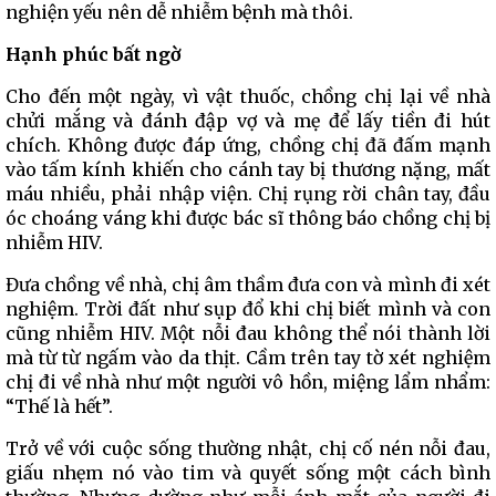
nghiện yếu nên dễ nhiễm bệnh mà thôi.
Hạnh phúc bất ngờ
Cho đến một ngày, vì vật thuốc, chồng chị lại về nhà
chửi mắng và đánh đập vợ và mẹ để lấy tiền đi hút
chích. Không được đáp ứng, chồng chị đã đấm mạnh
vào tấm kính khiến cho cánh tay bị thương nặng, mất
máu nhiều, phải nhập viện. Chị rụng rời chân tay, đầu
óc choáng váng khi được bác sĩ thông báo chồng chị bị
nhiễm HIV.
Đưa chồng về nhà, chị âm thầm đưa con và mình đi xét
nghiệm. Trời đất như sụp đổ khi chị biết mình và con
cũng nhiễm HIV. Một nỗi đau không thể nói thành lời
mà từ từ ngấm vào da thịt. Cầm trên tay tờ xét nghiệm
chị đi về nhà như một người vô hồn, miệng lẩm nhẩm:
“Thế là hết”.
Trở về với cuộc sống thường nhật, chị cố nén nỗi đau,
giấu nhẹm nó vào tim và quyết sống một cách bình