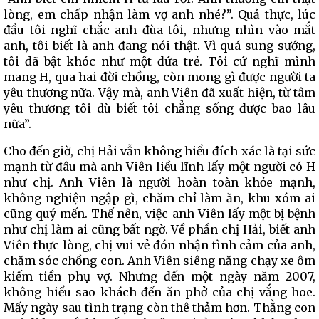
lòng, em chấp nhận làm vợ anh nhé?”. Quả thực, lúc
đầu tôi nghĩ chắc anh đùa tôi, nhưng nhìn vào mắt
anh, tôi biết là anh đang nói thật. Vì quá sung sướng,
tôi đã bật khóc như một đứa trẻ. Tôi cứ nghĩ mình
mang H, qua hai đời chồng, còn mong gì được người ta
yêu thương nữa. Vậy mà, anh Viên đã xuất hiện, từ tâm
yêu thương tôi dù biết tôi chẳng sống được bao lâu
nữa”.
Cho đến giờ, chị Hải vẫn không hiểu đích xác là tại sức
mạnh từ đâu mà anh Viên liều lĩnh lấy một người có H
như chị. Anh Viên là người hoàn toàn khỏe mạnh,
không nghiện ngập gì, chăm chỉ làm ăn, khu xóm ai
cũng quý mến. Thế nên, việc anh Viên lấy một bị bệnh
như chị làm ai cũng bất ngờ. Về phần chị Hải, biết anh
Viên thực lòng, chị vui vẻ đón nhận tình cảm của anh,
chăm sóc chồng con. Anh Viên siêng năng chạy xe ôm
kiếm tiền phụ vợ. Nhưng đến một ngày năm 2007,
không hiểu sao khách đến ăn phở của chị vắng hoe.
Mấy ngày sau tình trạng còn thê thảm hơn. Thằng con