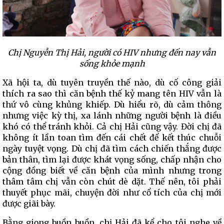
Chị Nguyễn Thị Hải, người có HIV nhưng đến nay vẫn
sống khỏe mạnh
Xã hội ta, dù tuyên truyền thế nào, dù cố công giải
thích ra sao thì căn bệnh thế kỷ mang tên HIV vẫn là
thứ vô cùng khủng khiếp. Dù hiểu rõ, dù cảm thông
nhưng việc kỳ thị, xa lánh những người bệnh là điều
khó có thể tránh khỏi. Cả chị Hải cũng vậy. Đời chị đã
không ít lần toan tìm đến cái chết để kết thúc chuỗi
ngày tuyệt vọng. Dù chị đã tìm cách chiến thắng được
bản thân, tìm lại được khát vọng sống, chấp nhận cho
cộng đồng biết về căn bệnh của mình nhưng trong
thâm tâm chị vẫn còn chút dè dặt. Thế nên, tôi phải
thuyết phục mãi, chuyện đời như cổ tích của chị mới
được giãi bày.
Bằng giọng buồn buồn, chị Hải đã kể cho tôi nghe về