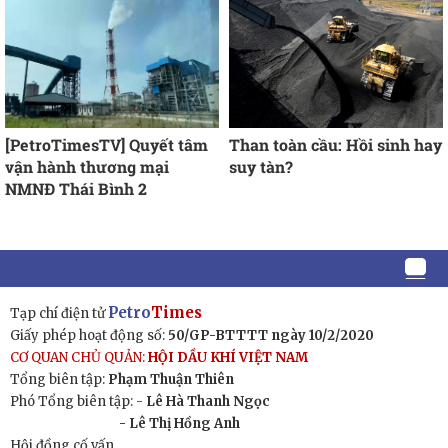
[PetroTimesTV] Quyết tâm
Than toàn cầu: Hồi sinh hay
vận hành thương mại
suy tàn?
NMNĐ Thái Bình 2
Petro
Times
Tạp chí điện tử
Giấy phép hoạt động số:
50/GP-BTTTT ngày 10/2/2020
CƠ QUAN CHỦ QUẢN:
HỘI DẦU KHÍ VIỆT NAM
Tổng biên tập:
Phạm Thuận Thiên
Phó Tổng biên tập: -
Lê Hà Thanh Ngọc
- Lê Thị Hồng Anh
Hội đồng cố vấn