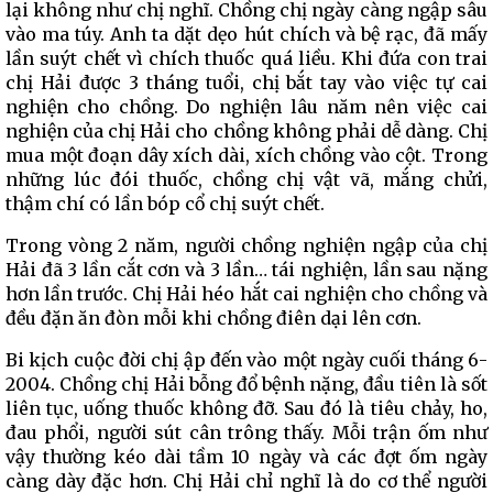
lại không như chị nghĩ. Chồng chị ngày càng ngập sâu
vào ma túy. Anh ta dặt dẹo hút chích và bệ rạc, đã mấy
lần suýt chết vì chích thuốc quá liều. Khi đứa con trai
chị Hải được 3 tháng tuổi, chị bắt tay vào việc tự cai
nghiện cho chồng. Do nghiện lâu năm nên việc cai
nghiện của chị Hải cho chồng không phải dễ dàng. Chị
mua một đoạn dây xích dài, xích chồng vào cột. Trong
những lúc đói thuốc, chồng chị vật vã, mắng chửi,
thậm chí có lần bóp cổ chị suýt chết.
Trong vòng 2 năm, người chồng nghiện ngập của chị
Hải đã 3 lần cắt cơn và 3 lần… tái nghiện, lần sau nặng
hơn lần trước. Chị Hải héo hắt cai nghiện cho chồng và
đều đặn ăn đòn mỗi khi chồng điên dại lên cơn.
Bi kịch cuộc đời chị ập đến vào một ngày cuối tháng 6-
2004. Chồng chị Hải bỗng đổ bệnh nặng, đầu tiên là sốt
liên tục, uống thuốc không đỡ. Sau đó là tiêu chảy, ho,
đau phổi, người sút cân trông thấy. Mỗi trận ốm như
vậy thường kéo dài tầm 10 ngày và các đợt ốm ngày
càng dày đặc hơn. Chị Hải chỉ nghĩ là do cơ thể người