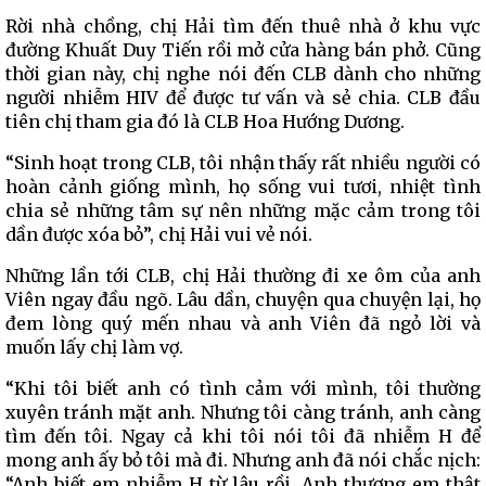
Rời nhà chồng, chị Hải tìm đến thuê nhà ở khu vực
đường Khuất Duy Tiến rồi mở cửa hàng bán phở. Cũng
thời gian này, chị nghe nói đến CLB dành cho những
người nhiễm HIV để được tư vấn và sẻ chia. CLB đầu
tiên chị tham gia đó là CLB Hoa Hướng Dương.
“Sinh hoạt trong CLB, tôi nhận thấy rất nhiều người có
hoàn cảnh giống mình, họ sống vui tươi, nhiệt tình
chia sẻ những tâm sự nên những mặc cảm trong tôi
dần được xóa bỏ”, chị Hải vui vẻ nói.
Những lần tới CLB, chị Hải thường đi xe ôm của anh
Viên ngay đầu ngõ. Lâu dần, chuyện qua chuyện lại, họ
đem lòng quý mến nhau và anh Viên đã ngỏ lời và
muốn lấy chị làm vợ.
“Khi tôi biết anh có tình cảm với mình, tôi thường
xuyên tránh mặt anh. Nhưng tôi càng tránh, anh càng
tìm đến tôi. Ngay cả khi tôi nói tôi đã nhiễm H để
mong anh ấy bỏ tôi mà đi. Nhưng anh đã nói chắc nịch:
“Anh biết em nhiễm H từ lâu rồi. Anh thương em thật