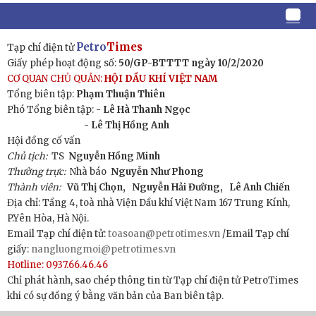
Petro
Times
Tạp chí điện tử
Giấy phép hoạt động số:
50/GP-BTTTT ngày 10/2/2020
CƠ QUAN CHỦ QUẢN:
HỘI DẦU KHÍ VIỆT NAM
Tổng biên tập:
Phạm Thuận Thiên
Phó Tổng biên tập: -
Lê Hà Thanh Ngọc
- Lê Thị Hồng Anh
Hội đồng cố vấn
Chủ tịch:
TS
Nguyễn Hồng Minh
Thường trực:
Nhà báo
Nguyễn Như Phong
Thành viên:
Vũ Thị Chọn,
Nguyễn Hải Đường,
Lê Anh Chiến
Địa chỉ: Tầng 4, toà nhà Viện Dầu khí Việt Nam 167 Trung Kính,
P.Yên Hòa, Hà Nội.
Email Tạp chí điện tử:
toasoan@petrotimes.vn
/Email Tạp chí
giấy:
nangluongmoi@petrotimes.vn
Hotline: 0937.66.46.46
Chỉ phát hành, sao chép thông tin từ Tạp chí điện tử PetroTimes
khi có sự đồng ý bằng văn bản của Ban biên tập.