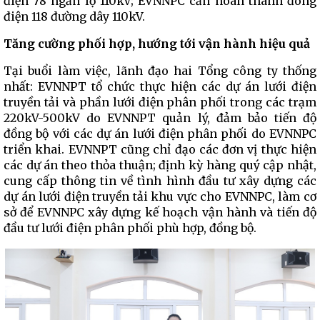
điện 78 ngăn lộ 110kV; EVNNPC cần hoàn thành đóng
điện 118 đường dây 110kV.
Tăng cường phối hợp, hướng tới vận hành hiệu quả
Tại buổi làm việc, lãnh đạo hai Tổng công ty thống
nhất: EVNNPT tổ chức thực hiện các dự án lưới điện
truyền tải và phần lưới điện phân phối trong các trạm
220kV-500kV do EVNNPT quản lý, đảm bảo tiến độ
đồng bộ với các dự án lưới điện phân phối do EVNNPC
triển khai. EVNNPT cũng chỉ đạo các đơn vị thực hiện
các dự án theo thỏa thuận; định kỳ hàng quý cập nhật,
cung cấp thông tin về tình hình đầu tư xây dựng các
dự án lưới điện truyền tải khu vực cho EVNNPC, làm cơ
sở để EVNNPC xây dựng kế hoạch vận hành và tiến độ
đầu tư lưới điện phân phối phù hợp, đồng bộ.